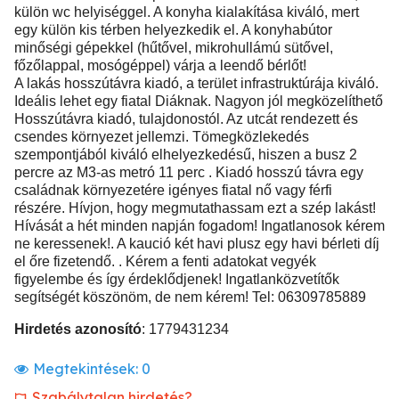
külön wc helyiséggel. A konyha kialakítása kiváló, mert
egy külön kis térben helyezkedik el. A konyhabútor
minőségi gépekkel (hűtővel, mikrohullámú sütővel,
főzőlappal, mosógéppel) várja a leendő bérlőt!
A lakás hosszútávra kiadó, a terület infrastruktúrája kiváló.
Ideális lehet egy fiatal Diáknak. Nagyon jól megközelíthető
Hosszútávra kiadó, tulajdonostól. Az utcát rendezett és
csendes környezet jellemzi. Tömegközlekedés
szempontjából kiváló elhelyezkedésű, hiszen a busz 2
percre az M3-as metró 11 perc . Kiadó hosszú távra egy
családnak környezetére igényes fiatal nő vagy férfi
részére. Hívjon, hogy megmutathassam ezt a szép lakást!
Hívását a hét minden napján fogadom! Ingatlanosok kérem
ne keressenek!. A kaució két havi plusz egy havi bérleti díj
el őre fizetendő. . Kérem a fenti adatokat vegyék
figyelembe és így érdeklődjenek! Ingatlanközvetítők
segítségét köszönöm, de nem kérem! Tel: 06309785889
Hirdetés azonosító
: 1779431234
Megtekintések:
0
Szabálytalan hirdetés?