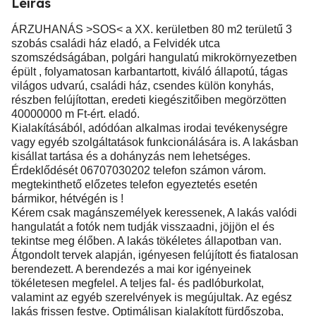
Leírás
ÁRZUHANÁS >SOS< a XX. kerületben 80 m2 területű 3
szobás családi ház eladó, a Felvidék utca
szomszédságában, polgári hangulatú mikrokörnyezetben
épült , folyamatosan karbantartott, kiváló állapotú, tágas
világos udvarú, családi ház, csendes külön konyhás,
részben felújítottan, eredeti kiegészitőiben megörzötten
40000000 m Ft-ért. eladó.
Kialakításából, adódóan alkalmas irodai tevékenységre
vagy egyéb szolgáltatások funkcionálására is. A lakásban
kisállat tartása és a dohányzás nem lehetséges.
Érdeklődését 06707030202 telefon számon várom.
megtekinthető előzetes telefon egyeztetés esetén
bármikor, hétvégén is !
Kérem csak magánszemélyek keressenek, A lakás valódi
hangulatát a fotók nem tudják visszaadni, jöjjön el és
tekintse meg élőben. A lakás tökéletes állapotban van.
Átgondolt tervek alapján, igényesen felújított és fiatalosan
berendezett. A berendezés a mai kor igényeinek
tökéletesen megfelel. A teljes fal- és padlóburkolat,
valamint az egyéb szerelvények is megújultak. Az egész
lakás frissen festve. Optimálisan kialakított fürdőszoba,