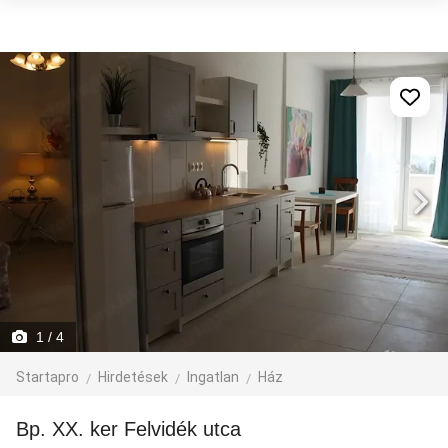
1
/ 4
Startapro
Hirdetések
Ingatlan
Ház
Bp. XX. ker Felvidék utca