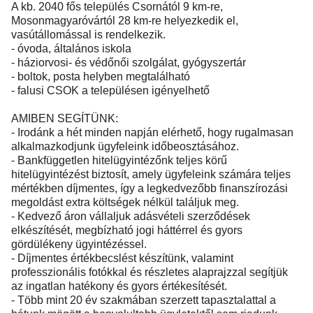
A kb. 2040 fős település Csornától 9 km-re,
Mosonmagyaróvártól 28 km-re helyezkedik el,
vasútállomással is rendelkezik.
- óvoda, általános iskola
- háziorvosi- és védőnői szolgálat, gyógyszertár
- boltok, posta helyben megtalálható
- falusi CSOK a településen igényelhető
AMIBEN SEGÍTÜNK:
- Irodánk a hét minden napján elérhető, hogy rugalmasan
alkalmazkodjunk ügyfeleink időbeosztásához.
- Bankfüggetlen hitelügyintézőnk teljes körű
hitelügyintézést biztosít, amely ügyfeleink számára teljes
mértékben díjmentes, így a legkedvezőbb finanszírozási
megoldást extra költségek nélkül találjuk meg.
- Kedvező áron vállaljuk adásvételi szerződések
elkészítését, megbízható jogi háttérrel és gyors
gördülékeny ügyintézéssel.
- Díjmentes értékbecslést készítünk, valamint
professzionális fotókkal és részletes alaprajzzal segítjük
az ingatlan hatékony és gyors értékesítését.
- Több mint 20 év szakmában szerzett tapasztalattal a