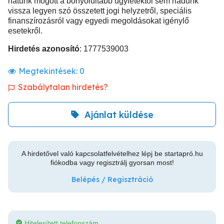
hátunk mögött a bonyolultabb ügyletektől sem riadunk
vissza legyen szó összetett jogi helyzetről, speciális
finanszírozásról vagy egyedi megoldásokat igénylő
esetekről.
Hirdetés azonosító
: 1777539003
Megtekintések:
0
Szabálytalan hirdetés?
Ajánlat küldése
A hirdetővel való kapcsolatfelvételhez lépj be startapró.hu
fiókodba vagy regisztrálj gyorsan most!
Belépés / Regisztráció
Hitelesített telefonszám