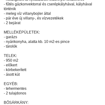
- fűtés gázkonvektorral és cserépkályhával, kályhával
történik
- meleg víz villanybojler által
- pár éve új villany-, és vízvezetékek
- 2 bejárat
MELLÉKÉPÜLETEK:
- garázs
- nyárikonyha, alatta kb. 10 m2-es pince
- tárolók
TELEK:
- 950 m2
- előkert
- körbekerített
- ásott kút
EGYÉB:
- tehermentes
- 2 tulajdonos
BŐSÁRKÁNY: