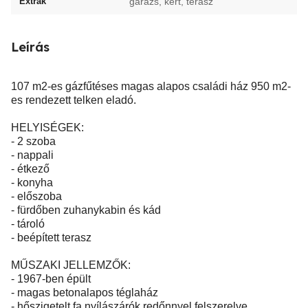
Extrák
garázs, kert, terasz
Leírás
107 m2-es gázfűtéses magas alapos családi ház 950 m2-
es rendezett telken eladó.
HELYISÉGEK:
- 2 szoba
- nappali
- étkező
- konyha
- előszoba
- fürdőben zuhanykabin és kád
- tároló
- beépített terasz
MŰSZAKI JELLEMZŐK:
- 1967-ben épült
- magas betonalapos téglaház
- hőszigetelt fa nyílászárók redőnnyel felszerelve