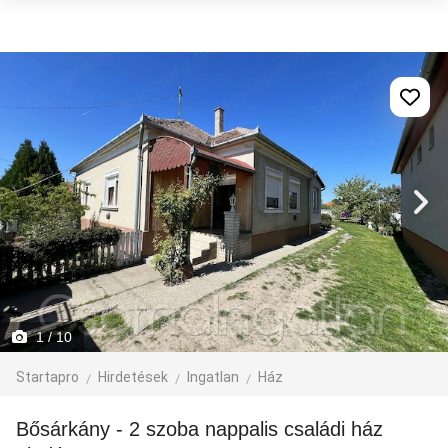
1
/ 10
Startapro
Hirdetések
Ingatlan
Ház
Bősárkány - 2 szoba nappalis családi ház