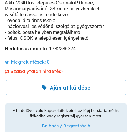
A kb. 2040 fős település Csornától 9 km-re,
Mosonmagyaróvártól 28 km-re helyezkedik el,
vasútállomással is rendelkezik.
- óvoda, általános iskola
- háziorvosi- és védőnői szolgálat, gyógyszertár
- boltok, posta helyben megtalálható
- falusi CSOK a településen igényelhető
Hirdetés azonosító
: 1782286324
Megtekintések:
0
Szabálytalan hirdetés?
Ajánlat küldése
A hirdetővel való kapcsolatfelvételhez lépj be startapró.hu
fiókodba vagy regisztrálj gyorsan most!
Belépés / Regisztráció