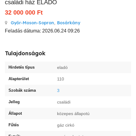
családi ház ELADÓ
32 000 000
Ft
Győr-Moson-Sopron
,
Bosárkány
Feladás dátuma: 2026.06.24 09:26
Tulajdonságok
Hirdetés típus
eladó
Alapterület
110
Szobák száma
3
Jelleg
családi
Állapot
közepes állapotú
Fűtés
gáz cirkó