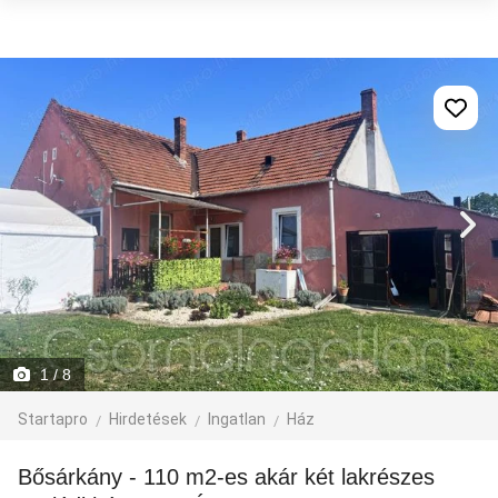
1
/ 8
Startapro
Hirdetések
Ingatlan
Ház
Bősárkány - 110 m2-es akár két lakrészes