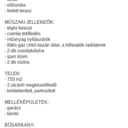
- előszoba
- fedett terasz
MŰSZAKI JELLEMZŐK:
- tégla falazat
- cserép tetőfedés
- műanyag nyílászárók
- fűtés gáz cirkó kazán által, a hőleadók radiátorok
- 2 db cserépkályha
- ipari áram
- 2 db vízóra
TELEK:
- 755 m2
- 2 utcáról megközelíthető
- körbekerített, parkosított
MELLÉKÉPÜLETEK:
- garázs
- tároló
BŐSÁRKÁNY: