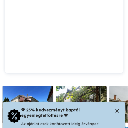
💖 25% kedvezményt kaptál
egyenlegfeltöltésre 💖
Az ajánlat csak korlátozott ideig érvényes!
Bősárkány - 2 szoba
Bősárkány - 2 szoba
Bősárkány - magas