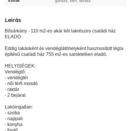
Extrák
garázs, kert, terasz
Leírás
Bősárkány - 110 m2-es akár két lakrészes családi ház
ELADÓ
Eddig lakásként és vendéglátóhelyként hasznosított tégla
építésű családi ház 755 m2-es saroktelken eladó.
HELYISÉGEK:
Vendéglő:
- vendégtér
- női férfi mosdó
- raktár
- 2 bejárat
Lakóingatlan:
- szoba
- nappali
- konyha
- fürdő