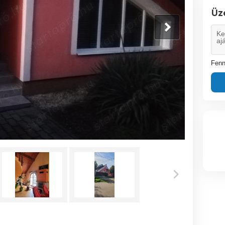
Üz
Fenn