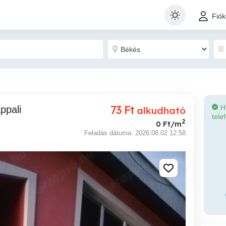
Fió
73
Ft
H
ppali
alkudható
tele
2
0 Ft/m
Feladás dátuma: 2026.08.02 12:58