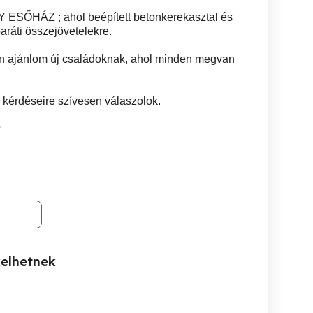
ŐHÁZ ; ahol beépített betonkerekasztal és
aráti összejövetelekre.
sen ajánlom új családoknak, ahol minden megvan
 kérdéseire szívesen válaszolok.
5
kelhetnek