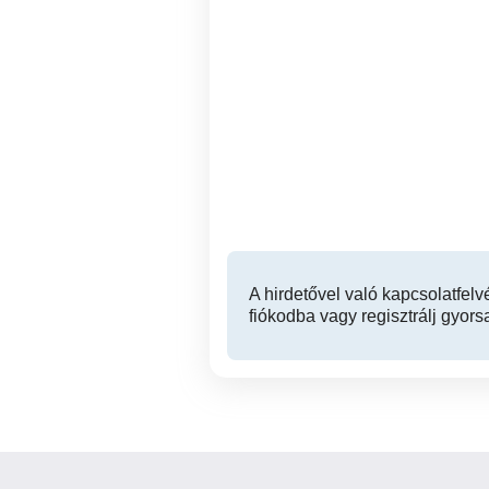
Kis házrészt keresünk
2
Békéscsabán
Békéscsaba
3,500,000 Ft
A hirdetővel való kapcsolatfelv
fiókodba vagy regisztrálj gyors