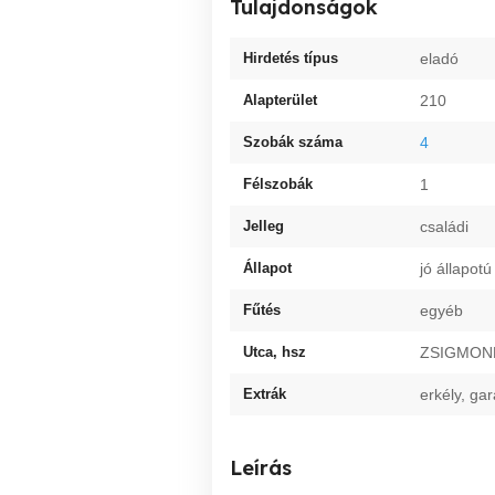
Tulajdonságok
Hirdetés típus
eladó
Alapterület
210
Szobák száma
4
Félszobák
1
Jelleg
családi
Állapot
jó állapotú
Fűtés
egyéb
Utca, hsz
ZSIGMON
Extrák
erkély, gar
Leírás