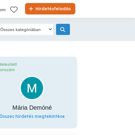
Hirdetésfeladás
kom
itelesített
fonszám
Mária Demóné
Összes hirdetés megtekintése