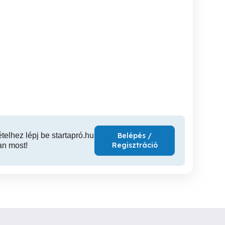
30 m2-es 3 szobás
Békéscsaba
Kertes ház, dupla
újszerű családi Ház -
JamiJamiJamina
kom
Magyarország
Békéscsaba
Békéscsaba
Bé
69,999,504 Ft
79 Ft
73,0
ételhez lépj be startapró.hu
Belépés /
Regisztráció
an most!