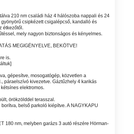
ptálva 210 nm családi ház 4 hálószoba nappali és 24
gyönyörű csipkézett csigalépcső, kandalló és
z étkezőtől.
téssel, mely nagyon biztonságos és kényelmes.
TATÁS MEGIGÉNYELVE, BEKÖTVE!
e is.
áltuk]
va, gépesítve, mosogatógép, közvetlen a
., páraelszívó kivezetve. Gáztűzhely 4 karikás
 kétsínes elektromos.
ült, örökzölddel terasszal.
al borítva, belső parkoló kiépítve. A NAGYKAPU
T 180 nm, melyben garázs 3 autó részére Hörman-