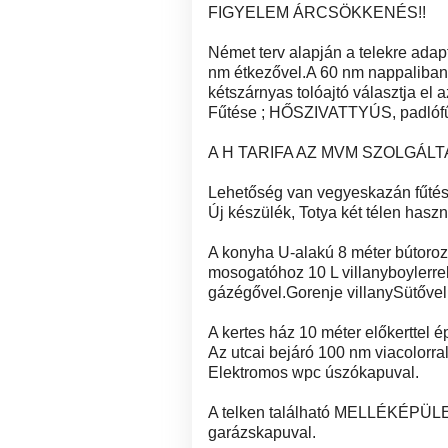
FIGYELEM ÁRCSÖKKENÉS!!
Német terv alapján a telekre ada
nm étkezővel.A 60 nm nappaliban 
kétszárnyas tolóajtó választja el a
Fűtése ; HŐSZIVATTYÚS, padlófű
A H TARIFA AZ MVM SZOLGÁL
Lehetőség van vegyeskazán fűtésr
Új készülék, Totya két télen haszn
A konyha U-alakú 8 méter bútoroz
mosogatóhoz 10 L villanyboylerrel
gázégővel.Gorenje villanySütővel
A kertes ház 10 méter előkerttel ép
Az utcai bejáró 100 nm viacolorr
Elektromos wpc úszókapuval.
A telken található MELLÉKÉPÜLE
garázskapuval.