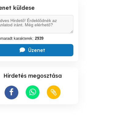
enet küldese
maradt karakterek:
2939
Üzenet
Hirdetés megosztása