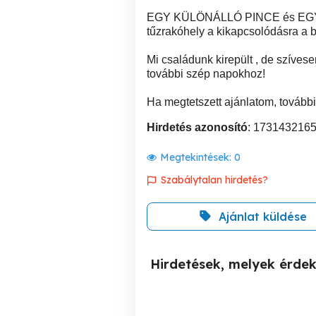
EGY KÜLÖNÁLLÓ PINCE és EGY ES
tűzrakóhely a kikapcsolódásra a b
Mi családunk kirepült , de szíve
további szép napokhoz!
Ha megtetszett ajánlatom, további
Hirdetés azonosító
: 173143216
Megtekintések:
0
Szabálytalan hirdetés?
Ajánlat küldése
Hirdetések, melyek érde