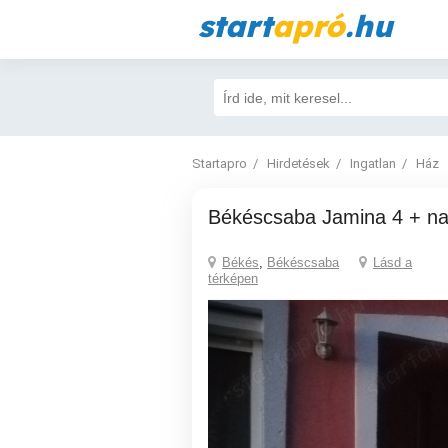
start
apró
.hu
Startapro
Hirdetések
Ingatlan
Ház
Békéscsaba Jamina 4 + na
Békés
,
Békéscsaba
Lásd a
térképen