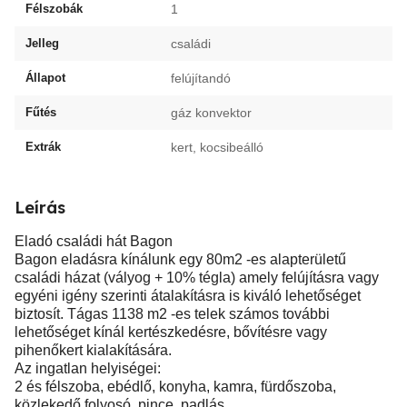
Félszobák
1
Jelleg
családi
Állapot
felújítandó
Fűtés
gáz konvektor
Extrák
kert, kocsibeálló
Leírás
Eladó családi hát Bagon
Bagon eladásra kínálunk egy 80m2 -es alapterületű
családi házat (vályog + 10% tégla) amely felújításra vagy
egyéni igény szerinti átalakításra is kiváló lehetőséget
biztosít. Tágas 1138 m2 -es telek számos további
lehetőséget kínál kertészkedésre, bővítésre vagy
pihenőkert kialakítására.
Az ingatlan helyiségei:
2 és félszoba, ebédlő, konyha, kamra, fürdőszoba,
közlekedő folyosó, pince, padlás.