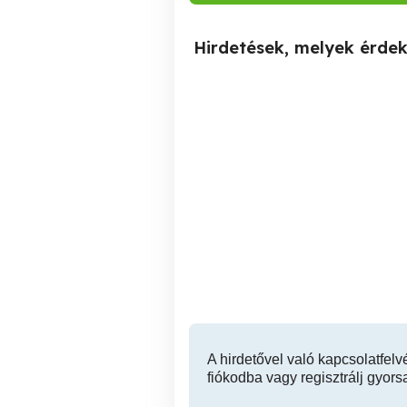
Hirdetések, melyek érde
Pécs, Kisház-Garzon
Amerika konyha stílusú
Pécs
90,000 Ft
A hirdetővel való kapcsolatfelv
fiókodba vagy regisztrálj gyors