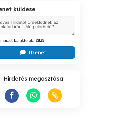
enet küldese
maradt karakterek:
2939
Üzenet
Hirdetés megosztása