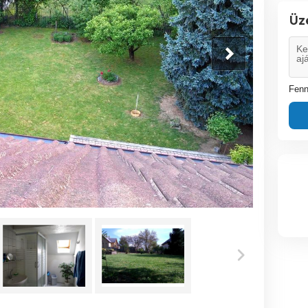
Üz
Fenn