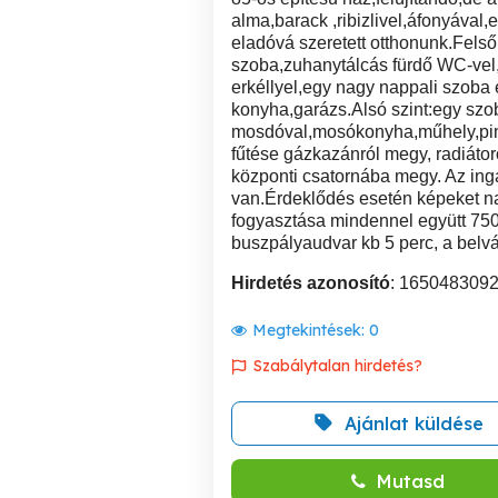
alma,barack ,ribizlivel,áfonyával
eladóvá szeretett otthonunk.Felső
szoba,zuhanytálcás fürdő WC-vel,
erkéllyel,egy nagy nappali szoba
konyha,garázs.Alsó szint:egy szo
mosdóval,mosókonyha,műhely,pinc
fűtése gázkazánról megy, radiátoro
központi csatornába megy. Az ing
van.Érdeklődés esetén képeket na
fogyasztása mindennel együtt 7500
buszpályaudvar kb 5 perc, a belvá
Hirdetés azonosító
: 165048309
Megtekintések:
0
Szabálytalan hirdetés?
Ajánlat küldése
Mutasd