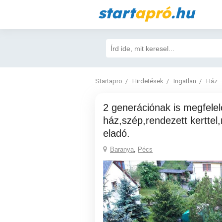
start
apró
.hu
Startapro
Hirdetések
Ingatlan
Ház
2 generációnak is megfelelő,nagy családi
ház,szép,rendezett kertte
eladó.
Baranya
,
Pécs