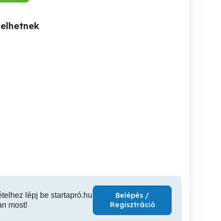
kelhetnek
hehdhdhdhdhd
Ház rész,Asztalos műhely!
Eladó in
Pécs
Mohács
B
656,595 Ft
100,000 Ft
ételhez lépj be startapró.hu
Belépés /
Regisztráció
an most!