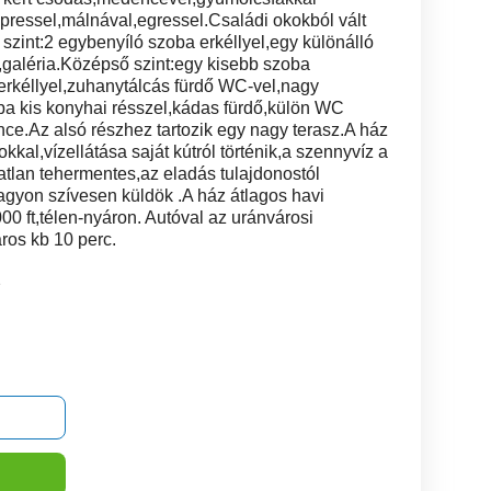
,epressel,málnával,egressel.Családi okokból vált
 szint:2 egybenyíló szoba erkéllyel,egy különálló
galéria.Középső szint:egy kisebb szoba
 erkéllyel,zuhanytálcás fürdő WC-vel,nagy
ba kis konyhai résszel,kádas fürdő,külön WC
e.Az alsó részhez tartozik egy nagy terasz.A ház
kkal,vízellátása saját kútról történik,a szennyvíz a
atlan tehermentes,az eladás tulajdonostól
gyon szívesen küldök .A ház átlagos havi
0 ft,télen-nyáron. Autóval az uránvárosi
ros kb 10 perc.
2