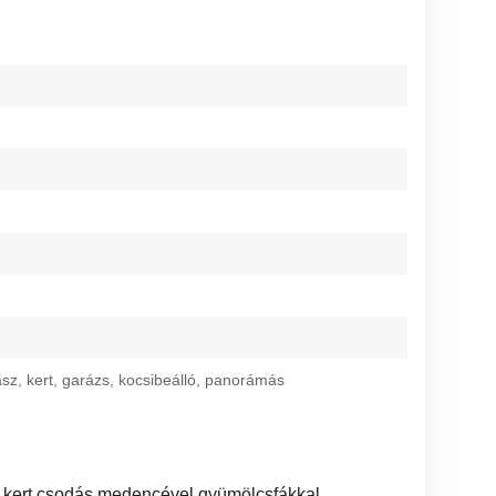
rasz, kert, garázs, kocsibeálló, panorámás
 a kert csodás,medencével,gyümölcsfákkal