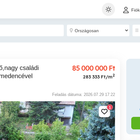
Fió
85 000 000
Ft
l,medencével
2
283 333 Ft/m
Feladás dátuma: 2026.07.29 17:22
1