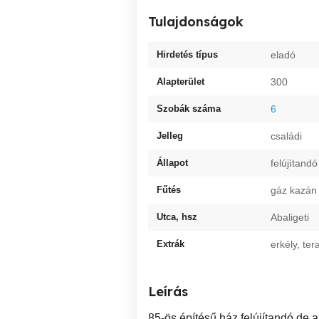
Tulajdonságok
Hirdetés típus
eladó
Alapterület
300
Szobák száma
6
Jelleg
családi
Állapot
felújítandó
Fűtés
gáz kazán
Utca, hsz
Abaligeti
Extrák
erkély, te
Leírás
85-ös építésű ház,felújítandó,de