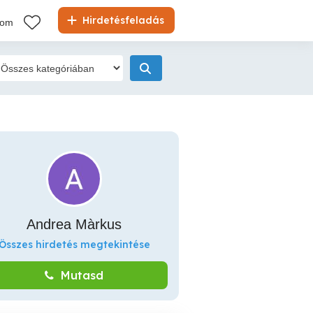
Hirdetésfeladás
kom
Andrea Màrkus
Összes hirdetés megtekintése
Mutasd