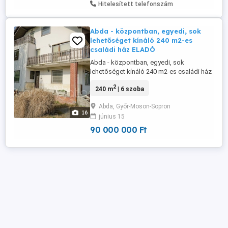
Hitelesített telefonszám
Abda - központban, egyedi, sok
lehetőséget kínáló 240 m2-es
családi ház ELADÓ
Abda - központban, egyedi, sok
lehetőséget kínáló 240 m2-es családi ház
ELADÓ Nagy családnak, vendégháznak,
2
240 m
| 6 szoba
befektetésnek ideális ingatlan, nagy
telekkel eladó Abdán. HELYISÉGEK:
Abda, Győr-Moson-Sopron
Földszint: - nappali - konyha - kamra -
16
június 15
közlekedők - fürdőszoba, WC egyben -
pincelejárat - egykori szauna - garázs -
90 000 000 Ft
fedett ...