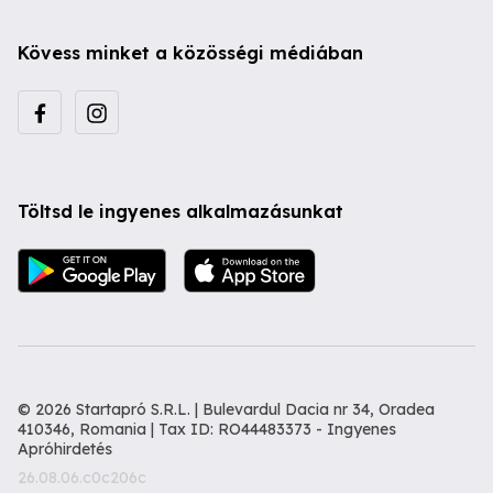
Kövess minket a közösségi médiában
Töltsd le ingyenes alkalmazásunkat
© 2026 Startapró S.R.L. | Bulevardul Dacia nr 34, Oradea
410346, Romania | Tax ID: RO44483373 -
Ingyenes
Apróhirdetés
26.08.06.c0c206c