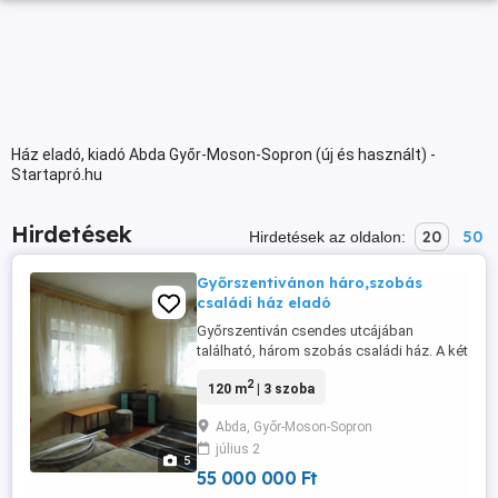
Ház eladó, kiadó Abda Győr-Moson-Sopron (új és használt) -
Startapró.hu
Hirdetések
20
50
Hirdetések az oldalon:
Győrszentivánon háro,szobás
családi ház eladó
Győrszentiván csendes utcájában
található, három szobás családi ház. A két
nagyobbik szoba mozaik parkettás, a
2
120 m
| 3 szoba
kisebbik műpadlós, míg a többi helyiség
járólappal lett burkolva. A padlást, a
Abda, Győr-Moson-Sopron
fürdőt, és a WC-t közös előtérből lehet
július 2
megközelíteni, melyet igény szerint, le
5
lehet választani. Mindkét fűtés ...
55 000 000 Ft