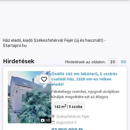
Ház eladó, kiadó Székesfehérvár Fejér (új és használt) -
Startapró.hu
Hirdetések
20
50
Hirdetések az oldalon:
Önálló 142 nm lakóterű, 5 szobás
családi ház, 1328 nm-es telken
eladó!
Feketehegy csendes, nyugodt utcájában
kínáljuk megvételre ezt az átlagos
állapotú, önálló tetőtér-beépítéses családi
2
142 m
| 5 szoba
házat, amely kiváló elosztásával, tágas
tereivel és rendezett környezetével igazi
Székesfehérvár, Fejér
otthont teremthet új tulajdonosának. Ez az
10
augusztus 5
ingatlan nem csupán egy ház, hanem egy
olyan élettér, ahol ...