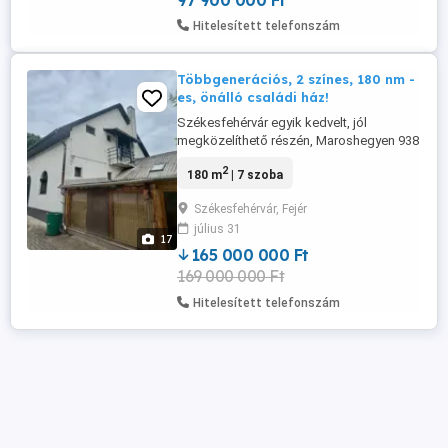
97 900 000 Ft
Hitelesített telefonszám
Többgenerációs, 2 színes, 180 nm -
es, önálló családi ház!
Székesfehérvár egyik kedvelt, jól
megközelíthető részén, Maroshegyen 938
m -es, összközműves telken önálló
2
180 m
| 7 szoba
családi ház eladó! Az ingatlan 1992-ben
épült, kétszintes, tégla építésű, összesen
Székesfehérvár, Fejér
180 m lakóterületet + 36 m fűtött-fedett
július 31
közösségi teret kínál, nappalival + 6
17
szobával, valamint dupla garázzsal, ...
165 000 000 Ft
169 000 000 Ft
Hitelesített telefonszám