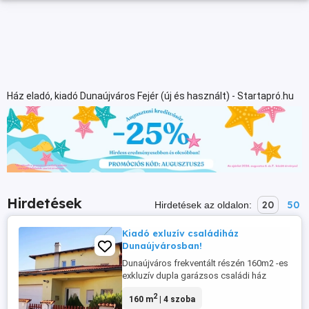
Ház eladó, kiadó Dunaújváros Fejér (új és használt) - Startapró.hu
Hirdetések
20
50
Hirdetések az oldalon:
Kiadó exluzív családiház
Dunaújvárosban!
Dunaújváros frekventált részén 160m2 -es
exkluzív dupla garázsos családi ház
kiadó! Alsó szinten, előszoba, hatalmas
2
160 m
| 4 szoba
amerikai konyhás nappali, étkező, kamra,