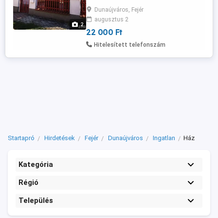
fürdőszoba wc, kényelmes háló, vagy
Dunaújváros, Fejér
dolgozó szoba, dupla garázs, és kert
augusztus 2
kapcsolatos terasz van. Felső szinten,
2
három teljes méretű hálószoba( ...
22 000 Ft
Hitelesített telefonszám
Startapró
Hirdetések
Fejér
Dunaújváros
Ingatlan
Ház
Kategória
Régió
Település