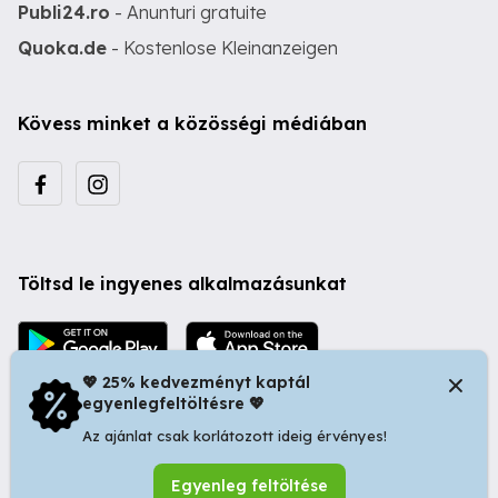
Publi24.ro
- Anunturi gratuite
Quoka.de
- Kostenlose Kleinanzeigen
Kövess minket a közösségi médiában
Töltsd le ingyenes alkalmazásunkat
💖 25% kedvezményt kaptál
egyenlegfeltöltésre 💖
Az ajánlat csak korlátozott ideig érvényes!
© 2026 Startapró S.R.L. | Bulevardul Dacia nr 34, Oradea
Egyenleg feltöltése