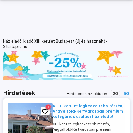
Ház eladó, kiadó XIII. kerület Budapest (új és használt) -
Startapró.hu
Hirdetések
20
50
Hirdetések az oldalon:
XIII. kerület legkedveltebb részén,
1
Angyalföld-Kertvárosban prémium
kategóriás családi ház eladó!
XIII. kerület legkedveltebb részén,
Angyalföld-Kertvárosban prémium