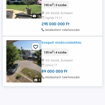
kategóriás családi ház medencével eladó!
2
155 m
| 5 szoba
Budapest XIII. kerületének csendes,
zöldövezeti részén, Angyalföld-
XIII. kerület, Budapest
Kertvárosban kínálunk megvételre egy
10
tegnap 19:12
kiváló adottságokkal rendelkező, 2021-
ben teljeskörűen és igényesen felújított,
295 000 000 Ft
kétszintes ...
Hitelesített telefonszám
Szeged! eladócsaládiház
2
135 m
| 4 szoba
XIII. kerület, Budapest
június 11
89 000 000 Ft
Hitelesített telefonszám
5