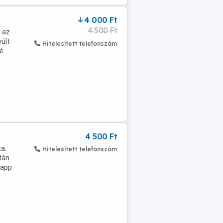
4 000 Ft
4 500 Ft
 az
yúlt
Hitelesített telefonszám
lé
4 500 Ft
za.
Hitelesített telefonszám
tán
 app