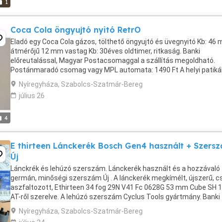
1
Coca Cola öngyujtó nyitó RetrO
Eladó egy Coca Cola gázos, tölthető öngyujtó és üvegnyitó Kb: 46
átmérőjű 12 mm vastag Kb: 30éves oldtimer, ritkaság. Banki
előreutalással, Magyar Postacsomaggal a szállítás megoldható.
Postánmaradó csomag vagy MPL automata: 1490 Ft A helyi patik
és! Póstán is leinformálható vagyok. Viber Whats ...
Nyíregyháza, Szabolcs-Szatmár-Bereg
július 26
4
E thirteen Lánckerék Bosch Gen4 használt + Szers
Új
Lánckrék és lehúzó szerszám. Lánckerék használt és a hozzávaló
germán, minőségi szerszám Új . A lánckerék megkímélt, újszerű, c
aszfaltozott, Ethirteen 34 fog 29N V41 Fc 0628G 53 mm Cube SH 
AT-ről szerelve. A lehúzó szerszám Cyclus Tools gyártmány. Banki
előreutalással a szállítás megoldható. ...
Nyíregyháza, Szabolcs-Szatmár-Bereg