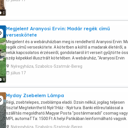
1
Megjelent Aranyosi Ervin: Madár regék című
verseskötete
Megjelent és a webáruházban meg is rendelhető Aranyosi Ervin: M
regék című verseskötete. A kötetben a költő a madarak életéről, a
velük kapcsolatos érzéseiről, gondolatairól írt verseit gyűjtötte ös
szép képekkel illusztrált kötetében. A webáruház, "Aranyosi Ervin
webáruháza" szöveg beírásával ...
Nyíregyháza, Szabolcs-Szatmár-Bereg
július 17
3
Myday Zsebelem Lámpa
Régi, zsebtelepes, zseblámpa eladó. Dzsin nélkül, jogilag teljesen
tiszta! Megtekinthető Nyír1Ház - Nyírtura. Banki előreutalással a
szállítás megoldható.Magyar Posta "postánmaradó" csomag vagy
MPL automaTTa: 1500 Ft A helyi Patikában leinformálható vagyok.
Viber, Whatsapp rendelkezésre állnak. Jó ...
Nyíregyháza, Szabolcs-Szatmár-Bereg