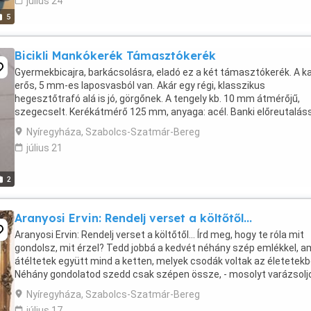
július 24
5
Bicikli Mankókerék Támasztókerék
Gyermekbicajra, barkácsolásra, eladó ez a két támasztókerék. A k
erős, 5 mm-es laposvasból van. Akár egy régi, klasszikus
hegesztőtrafó alá is jó, görgőnek. A tengely kb. 10 mm átmérőjű,
szegecselt. Kerékátmérő 125 mm, anyaga: acél. Banki előreutaláss
posta megoldható. Magyar Posta "postánmaradó" ...
Nyíregyháza, Szabolcs-Szatmár-Bereg
július 21
2
Aranyosi Ervin: Rendelj verset a költőtől...
Aranyosi Ervin: Rendelj verset a költőtől... Írd meg, hogy te róla mit
gondolsz, mit érzel? Tedd jobbá a kedvét néhány szép emlékkel, a
átéltetek együtt mind a ketten, melyek csodák voltak az életetekb
Néhány gondolatod szedd csak szépen össze, - mosolyt varázsolj
vagy épp könny fürössze - és ...
Nyíregyháza, Szabolcs-Szatmár-Bereg
július 17