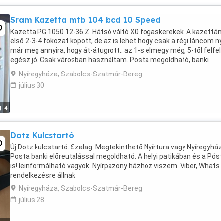
Sram Kazetta mtb 104 bcd 10 Speed
Kazetta PG 1050 12-36 Z. Hátsó váltó X0 fogaskerekek. A kazettán
első 2-3-4 fokozat kopott, de az is lehet hogy csak a régi láncom n
már meg annyira, hogy át-átugrott.. az 1-s elmegy még, 5-től felfe
egész jó. Csak városban használtam. Posta megoldható, banki
előreutalással. Magyar Posta ...
Nyíregyháza, Szabolcs-Szatmár-Bereg
július 30
4
Dotz Kulcstartó
Új Dotz kulcstartó. Szalag. Megtekinthető Nyírtura vagy Nyíregyhá
Posta banki előreutalással megoldható. A helyi patikában és a Pós
is! leinformálható vagyok. Nyírpazony házhoz viszem. Viber, Whats
rendelkezésre állnak
Nyíregyháza, Szabolcs-Szatmár-Bereg
július 28