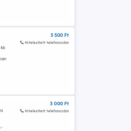
3 500 Ft
Hitelesített telefonszám
 kb
ában
3 000 Ft
ni
Hitelesített telefonszám
 -