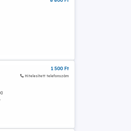
8 800 Ft
e
1 500 Ft
Hitelesített telefonszám
00
,