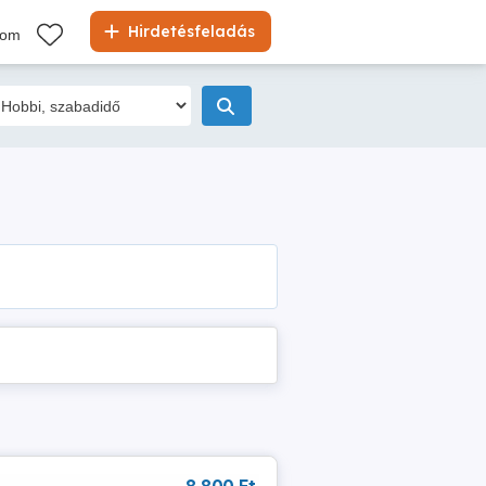
Hirdetésfeladás
kom