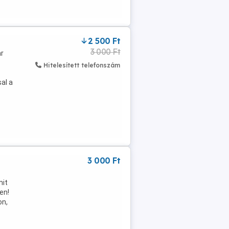
2 500 Ft
3 000 Ft
ar
Hitelesített telefonszám
al a
3 000 Ft
mit
en!
on,