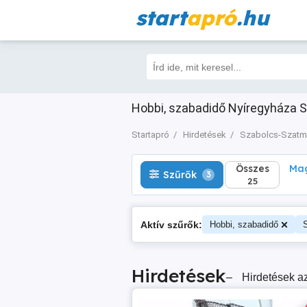
start
apró
.hu
Összes
Magá
Szűrők
3
25
Hobbi, szabadidő Nyíregyháza S
Startapró
Hirdetések
Szabolcs-Szatm
Összes
Mag
Szűrők
3
25
Aktív szűrők:
Hobbi, szabadidő
Hirdetések
–
Hirdetések az