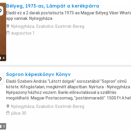
Bélyeg, 1973-as, Lámpát a kerékpárra
Eladó ez a 2 darab postatiszta 1973-as Magyar Bélyeg Viber What
app vannak. Nyíregyháza
Nyíregyháza, Szabolcs-Szatmár-Bereg
augusztus 1
4
Sopron képeskönyv Könyv
Eladó Szebeni András "Látott dolgok" sorozatából "Sopron" című
kötete. Kifogástalan, megkímélt állapotban. Nyírtura - Nyíregyháza 
Nyírpazony házhoz viszem. Banki előreutalással a szállítás
megoldható. Magyar Postacsomag, "postánmaradó": 1500 Ft A hel
gyógyszertárban leinformálható vagyok. Viber, ...
Nyíregyháza, Szabolcs-Szatmár-Bereg
július 30
3