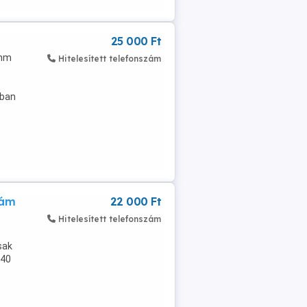
25 000 Ft
 mm
Hitelesített telefonszám
ában
zám
22 000 Ft
Hitelesített telefonszám
sak
140