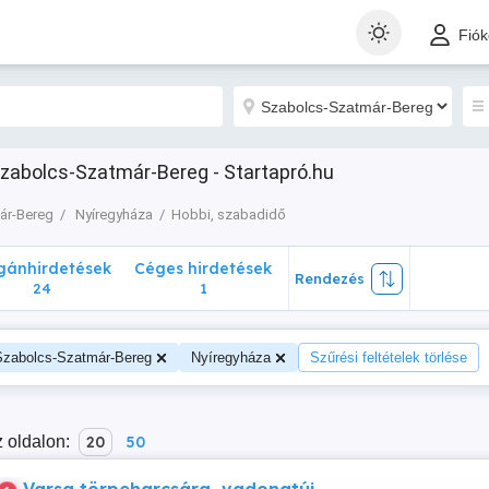
nhirdetések
Céges hirdetések
Rendezés
Fió
24
1
zabolcs-Szatmár-Bereg - Startapró.hu
ár-Bereg
Nyíregyháza
Hobbi, szabadidő
ánhirdetések
Céges hirdetések
Rendezés
24
1
Szabolcs-Szatmár-Bereg
Nyíregyháza
Szűrési feltételek törlése
 oldalon:
20
50