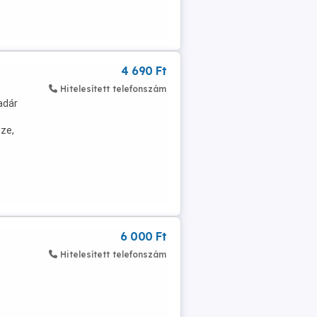
4 690 Ft
Hitelesített telefonszám
adár
sze,
6 000 Ft
Hitelesített telefonszám