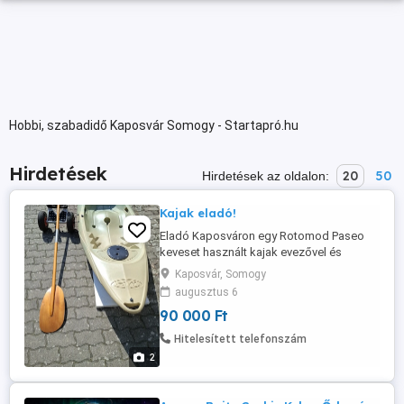
Hobbi, szabadidő Kaposvár Somogy - Startapró.hu
Hirdetések
20
50
Hirdetések az oldalon:
Kajak eladó!
Eladó Kaposváron egy Rotomod Paseo
keveset használt kajak evezővel és
szállító kocsival. Ár: 90.000. -Ft. Tel: 30
Kaposvár, Somogy
3359889
augusztus 6
90 000 Ft
Hitelesített telefonszám
2