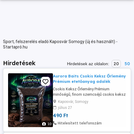
Sport, felszerelés eladó Kaposvár Somogy (új és használt) -
Startapró.hu
Hirdetések
20
50
Hirdetések az oldalon:
Aurora Baits Csokis Keksz Őrlemény
Prémium etetőanyag adalék
Csokis Keksz Őrlemény Prémium
minőségű, finom szemcséjű csokis keksz
őrlemény, amely kiváló adalék
Kaposvár, Somogy
etetőanyagokhoz, method mixekhez,
július 27
stick mixekhez, főtt magvakhoz,
490 Ft
pelletekhez és bojlikhoz. A magas cukor-
és zsírtartalom, valamint az intenzív
Hitelesített telefonszám
10
csokoládés-kekszes aroma különösen
vonzóvá teszi a pontyok, ...