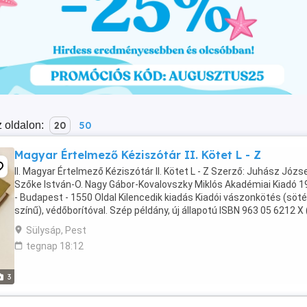
 oldalon:
20
50
Magyar Értelmező Kéziszótár II. Kötet L - Z
II. Magyar Értelmező Kéziszótár II. Kötet L - Z Szerző: Juhász Józs
Szőke István-O. Nagy Gábor-Kovalovszky Miklós Akadémiai Kiadó 1
- Budapest - 1550 Oldal Kilencedik kiadás Kiadói vászonkötés (söt
színű), védőborítóval. Szép példány, új állapotú ISBN 963 05 6212 X (I.
kötet) ISBN 963 ...
Sülysáp, Pest
tegnap 18:12
3