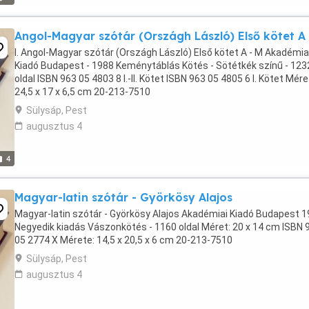
Angol-Magyar szótár (Országh László) Első kötet A 
I. Angol-Magyar szótár (Országh László) Első kötet A - M Akadémia
Kiadó Budapest - 1988 Keménytáblás Kötés - Sötétkék színű - 123
oldal ISBN 963 05 4803 8 I.-II. Kötet ISBN 963 05 4805 6 I. Kötet Mére
24,5 x 17 x 6,5 cm 20-213-7510
Sülysáp, Pest
augusztus 4
4
Magyar-latin szótár - Györkösy Alajos
Magyar-latin szótár - Györkösy Alajos Akadémiai Kiadó Budapest 1
Negyedik kiadás Vászonkötés - 1160 oldal Méret: 20 x 14 cm ISBN 
05 2774 X Mérete: 14,5 x 20,5 x 6 cm 20-213-7510
Sülysáp, Pest
augusztus 4