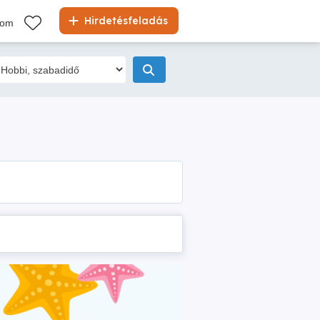
Hirdetésfeladás
kom