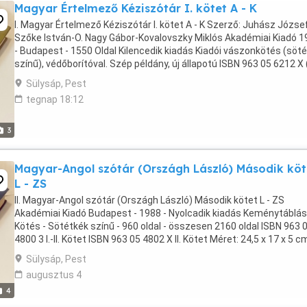
Magyar Értelmező Kéziszótár I. kötet A - K
I. Magyar Értelmező Kéziszótár I. kötet A - K Szerző: Juhász Józse
Szőke István-O. Nagy Gábor-Kovalovszky Miklós Akadémiai Kiadó 1
- Budapest - 1550 Oldal Kilencedik kiadás Kiadói vászonkötés (söt
színű), védőborítóval. Szép példány, új állapotú ISBN 963 05 6212 X (I.
kötet) ISBN 963 05 ...
Sülysáp, Pest
tegnap 18:12
3
Magyar-Angol szótár (Országh László) Második köt
L - ZS
II. Magyar-Angol szótár (Országh László) Második kötet L - ZS
Akadémiai Kiadó Budapest - 1988 - Nyolcadik kiadás Keménytáblás
Kötés - Sötétkék színű - 960 oldal - összesen 2160 oldal ISBN 963 
4800 3 I.-II. Kötet ISBN 963 05 4802 X II. Kötet Méret: 24,5 x 17 x 5 c
213-7510
Sülysáp, Pest
augusztus 4
4