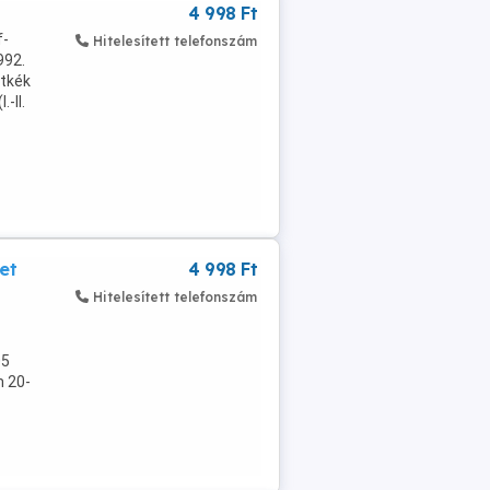
4 998 Ft
f-
Hitelesített telefonszám
992.
étkék
-II.
et
4 998 Ft
Hitelesített telefonszám
05
m 20-