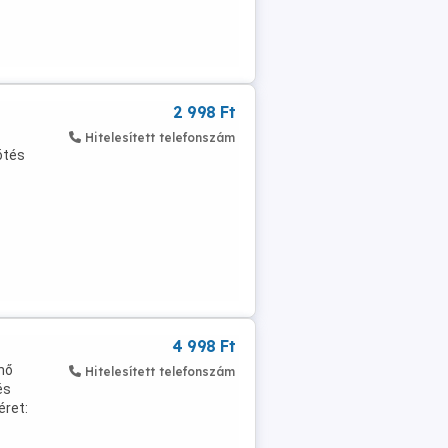
2 998 Ft
Hitelesített telefonszám
ötés
4 998 Ft
nő
Hitelesített telefonszám
és
éret: