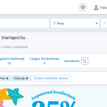
nhirdetések
Céges hirdetések
Rendezés
Fió
13
0
 Startapró.hu
Hobbi, szabadidő
ánhirdetések
Céges hirdetések
Rendezés
13
0
Pest
Sülysáp
Szűrési feltételek törlése