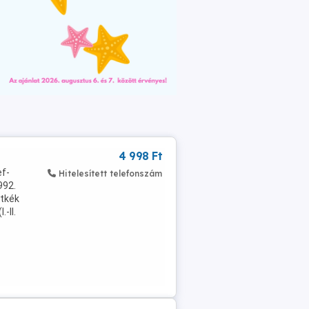
4 998 Ft
ef-
Hitelesített telefonszám
992.
étkék
-II.