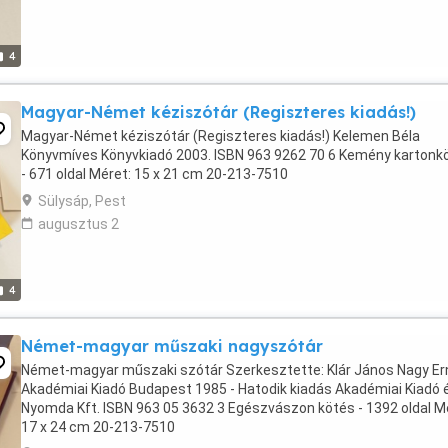
4
Magyar-Német kéziszótár (Regiszteres kiadás!)
Magyar-Német kéziszótár (Regiszteres kiadás!) Kelemen Béla
Könyvmíves Könyvkiadó 2003. ISBN 963 9262 70 6 Kemény kartonk
- 671 oldal Méret: 15 x 21 cm 20-213-7510
Sülysáp, Pest
augusztus 2
4
Német-magyar műszaki nagyszótár
Német-magyar műszaki szótár Szerkesztette: Klár János Nagy Er
Akadémiai Kiadó Budapest 1985 - Hatodik kiadás Akadémiai Kiadó 
Nyomda Kft. ISBN 963 05 3632 3 Egészvászon kötés - 1392 oldal M
17 x 24 cm 20-213-7510