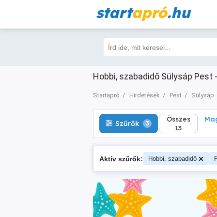
start
apró
.hu
Összes
Magá
Szűrők
3
13
Hobbi, szabadidő Sülysáp Pest -
Startapró
Hirdetések
Pest
Sülysáp
Összes
Mag
Szűrők
3
13
Aktív szűrők:
Hobbi, szabadidő