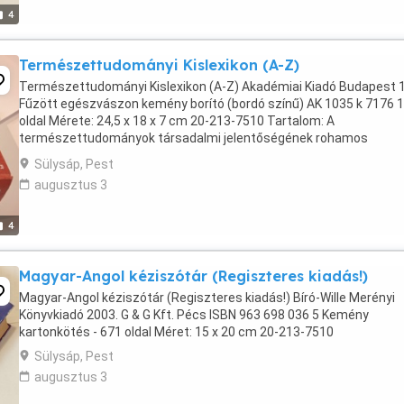
4
Természettudományi Kislexikon (A-Z)
Természettudományi Kislexikon (A-Z) Akadémiai Kiadó Budapest 
Fűzött egészvászon kemény borító (bordó színű) AK 1035 k 7176 
oldal Mérete: 24,5 x 18 x 7 cm 20-213-7510 Tartalom: A
természettudományok társadalmi jelentőségének rohamos
növekedése, a technikai forradalom újításai, fejlődésének ...
Sülysáp, Pest
augusztus 3
4
Magyar-Angol kéziszótár (Regiszteres kiadás!)
Magyar-Angol kéziszótár (Regiszteres kiadás!) Bíró-Wille Merényi
Könyvkiadó 2003. G & G Kft. Pécs ISBN 963 698 036 5 Kemény
kartonkötés - 671 oldal Méret: 15 x 20 cm 20-213-7510
Sülysáp, Pest
augusztus 3