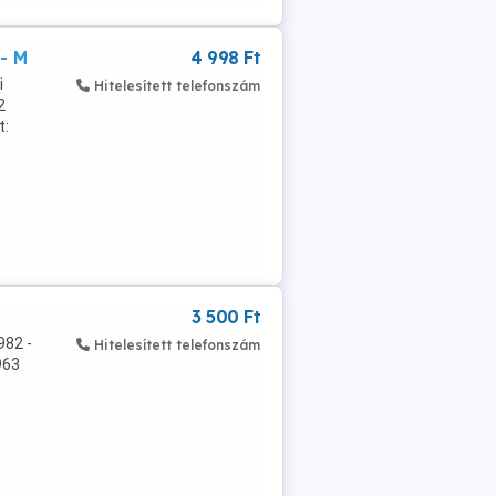
- M
4 998 Ft
i
Hitelesített telefonszám
2
t:
3 500 Ft
982 -
Hitelesített telefonszám
963