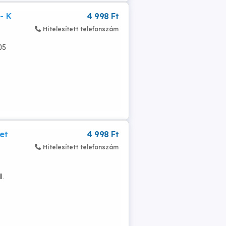
- K
4 998 Ft
Hitelesített telefonszám
05
et
4 998 Ft
Hitelesített telefonszám
I.