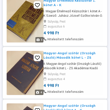
Magyar Értelmező Kéziszótár I.
kötet A - K
I. Magyar Értelmező Kéziszótár I. kötet A -
K Szerző: Juhász József-Szőke István-O.
Nagy Gábor-Kovalovszky Miklós
Sülysáp, Pest
Akadémiai Kiadó 1992. - Budapest - 1550
augusztus 6
Oldal Kilencedik kiadás Kiadói
4 998 Ft
vászonkötés (sötétkék színű),
védőborítóval. Szép példány, új állapotú
Hitelesített telefonszám
3
ISBN 963 05 6212 X (I.-II. kötet) ISBN 963
05 ...
Magyar-Angol szótár (Országh
László) Második kötet L - ZS
II. Magyar-Angol szótár (Országh László)
Második kötet L - ZS Akadémiai Kiadó
Budapest - 1988 - Nyolcadik kiadás
Sülysáp, Pest
Keménytáblás Kötés - Sötétkék színű -
augusztus 4
960 oldal - összesen 2160 oldal ISBN 963
4 998 Ft
05 4800 3 I.-II. Kötet ISBN 963 05 4802 X II.
Kötet Méret: 24,5 x 17 x 5 cm 20-213-7510
Hitelesített telefonszám
4
Magyar-Angol szótár (Országh