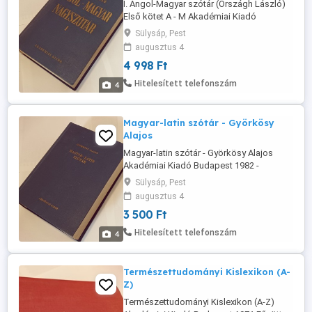
I. Angol-Magyar szótár (Országh László)
Első kötet A - M Akadémiai Kiadó
Budapest - 1988 Keménytáblás Kötés -
Sülysáp, Pest
Sötétkék színű - 1232 oldal ISBN 963 05
augusztus 4
4803 8 I.-II. Kötet ISBN 963 05 4805 6 I.
4 998 Ft
Kötet Méret: 24,5 x 17 x 6,5 cm 20-213-
7510
Hitelesített telefonszám
4
Magyar-latin szótár - Györkösy
Alajos
Magyar-latin szótár - Györkösy Alajos
Akadémiai Kiadó Budapest 1982 -
Negyedik kiadás Vászonkötés - 1160
Sülysáp, Pest
oldal Méret: 20 x 14 cm ISBN 963 05 2774
augusztus 4
X Mérete: 14,5 x 20,5 x 6 cm 20-213-7510
3 500 Ft
Hitelesített telefonszám
4
Természettudományi Kislexikon (A-
Z)
Természettudományi Kislexikon (A-Z)