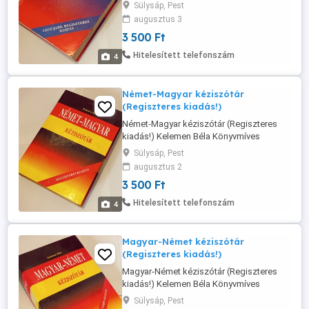
2003. G & G Kft. Pécs ISBN 963 698 039 X
Sülysáp, Pest
Kemény kartonkötés - 671 oldal Méret: 15
augusztus 3
x 20 cm 20-213-7510
3 500 Ft
Hitelesített telefonszám
4
Német-Magyar kéziszótár
(Regiszteres kiadás!)
Német-Magyar kéziszótár (Regiszteres
kiadás!) Kelemen Béla Könyvmíves
Könyvkiadó 2003. ISBN 963 9262 69 2
Sülysáp, Pest
Kemény kartonkötés - 671 oldal Méret: 15
augusztus 2
x 21 cm, 2900 Ft 20-213-7510
3 500 Ft
Hitelesített telefonszám
4
Magyar-Német kéziszótár
(Regiszteres kiadás!)
Magyar-Német kéziszótár (Regiszteres
kiadás!) Kelemen Béla Könyvmíves
Könyvkiadó 2003. ISBN 963 9262 70 6
Sülysáp, Pest
Kemény kartonkötés - 671 oldal Méret: 15