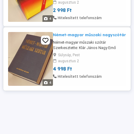
augusztus 2
x 21 cm 20-213-7510
2 998 Ft
Hitelesített telefonszám
4
Német-magyar műszaki nagyszótár
Német-magyar műszaki szótár
Szerkesztette: Klár János Nagy Ernő
Akadémiai Kiadó Budapest 1985 - Hatodik
Sülysáp, Pest
kiadás Akadémiai Kiadó és Nyomda Kft.
augusztus 2
ISBN 963 05 3632 3 Egészvászon kötés -
4 998 Ft
1392 oldal Méret: 17 x 24 cm 20-213-7510
Hitelesített telefonszám
4