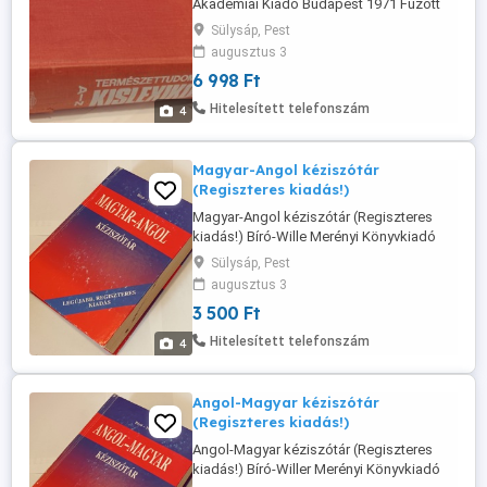
Akadémiai Kiadó Budapest 1971 Fűzött
egészvászon kemény borító (bordó
Sülysáp, Pest
színű) AK 1035 k 7176 1192 oldal Mérete:
augusztus 3
24,5 x 18 x 7 cm 20-213-7510 Tartalom: A
6 998 Ft
természettudományok társadalmi
jelentőségének rohamos növekedése, a
Hitelesített telefonszám
4
technikai forradalom újításai,
fejlődésének ...
Magyar-Angol kéziszótár
(Regiszteres kiadás!)
Magyar-Angol kéziszótár (Regiszteres
kiadás!) Bíró-Wille Merényi Könyvkiadó
2003. G & G Kft. Pécs ISBN 963 698 036 5
Sülysáp, Pest
Kemény kartonkötés - 671 oldal Méret: 15
augusztus 3
x 20 cm 20-213-7510
3 500 Ft
Hitelesített telefonszám
4
Angol-Magyar kéziszótár
(Regiszteres kiadás!)
Angol-Magyar kéziszótár (Regiszteres
kiadás!) Bíró-Willer Merényi Könyvkiadó