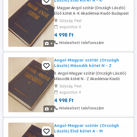
László) Első kötet A - K
I. Magyar-Angol szótár (Országh László)
Első kötet A -K Akadémiai Kiadó Budapest
- 1988 - Nyolcadik kiadás Keménytáblás
Sülysáp, Pest
Kötés - Sötétkék színű - 1200 oldal ISBN
augusztus 4
963 05 4800 3 I.-II. Kötet ISBN 963 05 4801
4 998 Ft
1 I. Kötet Méret: 24,5 x 17 x 6,5 cm 20-213-
7510
Hitelesített telefonszám
4
Angol-Magyar szótár (Országh
László) Második kötet N - Z
II. Angol-Magyar szótár (Országh László)
Második kötet N - Z Akadémiai Kiadó
Budapest - 1988 Keménytáblás Kötés -
Sülysáp, Pest
Sötétkék színű - 1100 oldal ISBN 963 05
augusztus 4
4803 8 I.-II. Kötet ISBN 963 05 4805 4 II.
4 998 Ft
Kötet Méret: 24,5 x 17 x 6,5 cm 20-213-
7510
Hitelesített telefonszám
4
Angol-Magyar szótár (Országh
László) Első kötet A - M