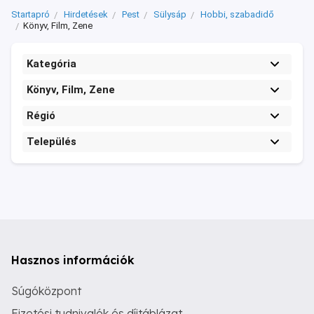
Startapró
Hirdetések
Pest
Sülysáp
Hobbi, szabadidő
Könyv, Film, Zene
Kategória
Könyv, Film, Zene
Régió
Település
Hasznos információk
Súgóközpont
Fizetési tudnivalók és díjtáblázat