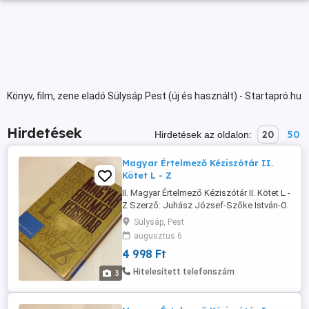
Könyv, film, zene eladó Sülysáp Pest (új és használt) - Startapró.hu
Hirdetések
20
50
Hirdetések az oldalon:
Magyar Értelmező Kéziszótár II.
Kötet L - Z
II. Magyar Értelmező Kéziszótár II. Kötet L -
Z Szerző: Juhász József-Szőke István-O.
Nagy Gábor-Kovalovszky Miklós
Sülysáp, Pest
Akadémiai Kiadó 1992. - Budapest - 1550
augusztus 6
Oldal Kilencedik kiadás Kiadói
4 998 Ft
vászonkötés (sötétkék színű),
védőborítóval. Szép példány, új állapotú
Hitelesített telefonszám
3
ISBN 963 05 6212 X (I.-II. kötet) ISBN 963 ...