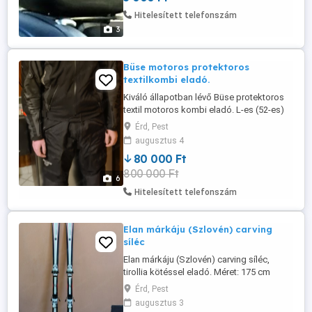
Hitelesített telefonszám
3
Büse motoros protektoros
textilkombi eladó.
Kiváló állapotban lévő Büse protektoros
textil motoros kombi eladó. L-es (52-es)
méret. Derékban össze cipzározható.
Érd, Pest
Szellőzőnyílásokkal ellátva. Összes
augusztus 4
cipzár YKK. Váll, könyök, térd és
80 000 Ft
gerincprotektorral. Dzseki: Vállszélesség
800 000 Ft
54cm; Derékbőség 52cm; Háthossz
6
66cm. 1 belső és két külső zsebbel.
Hitelesített telefonszám
Nadrág: ...
Elan márkáju (Szlovén) carving
síléc
Elan márkáju (Szlovén) carving síléc,
tirollia kötéssel eladó. Méret: 175 cm
hosszú, 6-10 cm széles. Ár: 7000Ft.
Érd, Pest
Érdeklődni lehet: 36 3 s tel.-on
augusztus 3