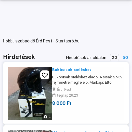
Hobbi, szabadidő Érd Pest - Startapró.hu
Hirdetések
20
50
Hirdetések az oldalon:
Bukósisak sieléshez
Bukósisak sieléshez eladó. A sisak 57-59
fejméretre megfelelő. Márkája: Etto
(Norvég). Ár: 8000 Ft. Érdeklődi a 36 30
Érd, Pest
274 8766 tel.on.
tegnap 20:23
8 000 Ft
1