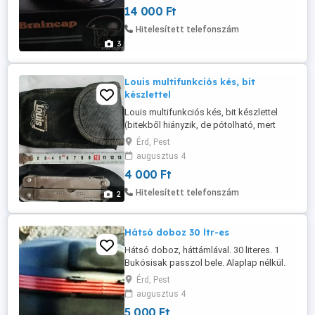
14 000 Ft
Hitelesített telefonszám
3
Louis multifunkciós kés, bit
készlettel
Louis multifunkciós kés, bit készlettel
(bitekből hiányzik, de pótolható, mert
szabvány méret
Érd, Pest
augusztus 4
4 000 Ft
Hitelesített telefonszám
2
Hátsó doboz 30 ltr-es
Hátsó doboz, háttámlával. 30 literes. 1
Bukósisak passzol bele. Alaplap nélkül.
Givi tartólapra lehet rátenni.
Érd, Pest
augusztus 4
5 000 Ft