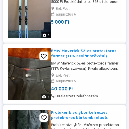
5000 Ft Érdeklődni lehet: 363 s telefonon.
Érd, Pest
augusztus 6
5 000 Ft
1
BMW Maverick 52-es protektoros
farmer (11% Kevlár szövésű)
BMW Maverick 52-es protektoros farmer
(11% Kevlár szövésű). Kiváló állapotban.
Hátul középen a felsörészhez
Érd, Pest
cipzározható. Derék körbe 94cm. Belső
augusztus 5
lábhossz 88cm Külső lábhossz 116cm.
40 000 Ft
Hitelesített telefonszám
4
Probiker bivalybőr kétrészes
protektoros bőrkombi eladó.
Probiker bivalybőr kétrészes protektoros