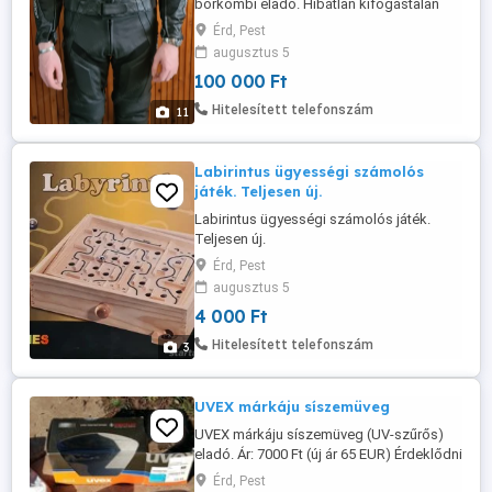
bőrkombi eladó. Hibátlan kifogástalan
állapotban. Szellős lyukacsos bélés.
Érd, Pest
Derékba össze cipzározható, biztonsági
augusztus 5
varrásokkal. 50-es méret. Fiam 76kg és
100 000 Ft
180cm magas, passzentosan pont jó rá. A
képen ö van. Neki vettem, de inkább textilt
Hitelesített telefonszám
11
szeretne, ezért eladó. ...
Labirintus ügyességi számolós
játék. Teljesen új.
Labirintus ügyességi számolós játék.
Teljesen új.
Érd, Pest
augusztus 5
4 000 Ft
Hitelesített telefonszám
3
UVEX márkáju síszemüveg
UVEX márkáju síszemüveg (UV-szűrős)
eladó. Ár: 7000 Ft (új ár 65 EUR) Érdeklődni
lehet: 3630 274 8766 telefonon.
Érd, Pest