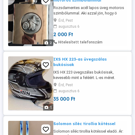
motoros szimbólummal
Rozsdamentes acél lapos üveg motoros
szimbólummal. Aki azzal jön, hogy ö
intézi a futárszolgálatot, vagy ez a végső
Érd, Pest
ár már törlöm is. Vagy személyes átvétel,
augusztus 6
vagy előre utalás után küldöm bármivel.
2 000 Ft
Hitelesített telefonszám
2
IXS HX 223-as üvegszálas
bukósisak
IXS HX 223 üvegszálas bukósisak,
kevesebb mint a feléért. L-es méret.
Érd, Pest
augusztus 6
35 000 Ft
1
Solomon síléc tirollia kötéssel
Solomon síléc tirollia kötéssel eladó. Ár: