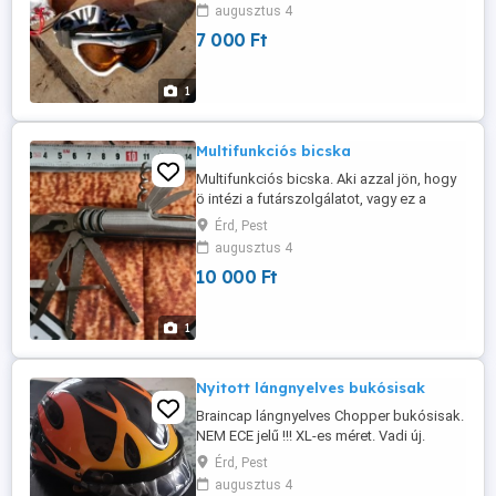
augusztus 4
7 000 Ft
1
Multifunkciós bicska
Multifunkciós bicska. Aki azzal jön, hogy
ö intézi a futárszolgálatot, vagy ez a
végső ár már törlöm is. Vagy személyes
Érd, Pest
átvétel, vagy előre utalás után küldöm
augusztus 4
bármivel.
10 000 Ft
1
Nyitott lángnyelves bukósisak
Braincap lángnyelves Chopper bukósisak.
NEM ECE jelű !!! XL-es méret. Vadi új.
Érd, Pest
augusztus 4