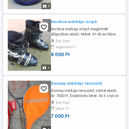
3
Nordica márkáju sícipő.
Nordica márkáju sícipő megkímélt
állapotban eladó. Méret: 41-43-as lábra.
Ár: 8000 Ft. Érdeklődni lehet: 363 s tel-on.
Érd, Pest
augusztus 2
8 000 Ft
1
Donnay márkáju teniszütő
Donnay márkáju teniszütő, tokkal eladó.
Ár: 7000 Ft. Érdeklődni lehet: 36 3 s tel-on
Érd, Pest
július 31
7 000 Ft