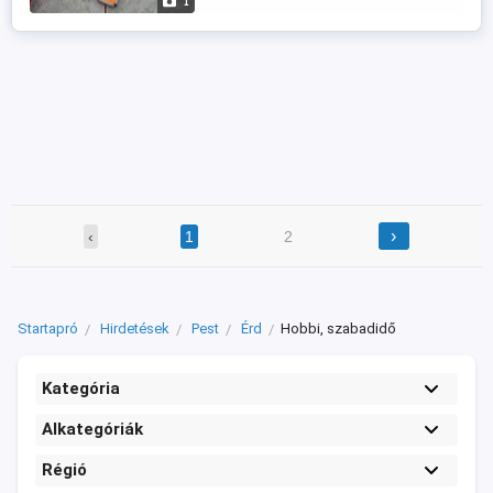
1
›
‹
1
2
Startapró
Hirdetések
Pest
Érd
Hobbi, szabadidő
Kategória
Alkategóriák
Régió