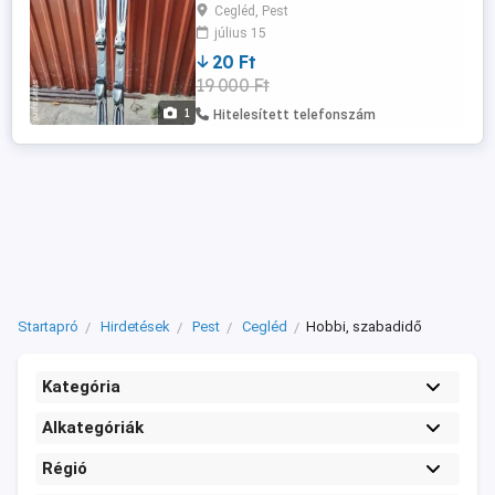
343 520
Cegléd, Pest
július 15
20 Ft
19 000 Ft
1
Hitelesített telefonszám
Startapró
Hirdetések
Pest
Cegléd
Hobbi, szabadidő
Kategória
Alkategóriák
Régió