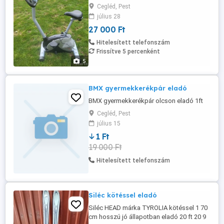
Cegléd, Pest
július 28
27 000 Ft
Hitelesített telefonszám
Frissítve 5 percenként
5
BMX gyermekkerékpár eladó
BMX gyermekkerékpár olcson eladó 1ft
Cegléd, Pest
július 15
1 Ft
19 000 Ft
Hitelesített telefonszám
Siléc kötéssel eladó
Siléc HEAD márka TYROLIA kötéssel 1 70
cm hosszú jó állapotban eladó 20 ft 20 9