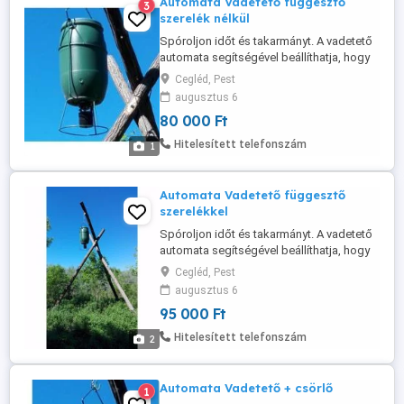
Automata Vadetető függesztő
3
szerelék nélkül
Spóroljon időt és takarmányt. A vadetető
automata segítségével beállíthatja, hogy
mikor és mennyi szemes takarmányt
Cegléd, Pest
szeretne biztosítani a szóróra járó vadak
augusztus 6
etetésére, helyhez szoktatására. A 6v-os
80 000 Ft
akkumulátornak és a tartály nagy
méretének köszönhetően hetekre magára
Hitelesített telefonszám
1
lehet hagyni a kihelyezett szórót. ...
Automata Vadetető függesztő
szerelékkel
Spóroljon időt és takarmányt. A vadetető
automata segítségével beállíthatja, hogy
mikor és mennyi szemes takarmányt
Cegléd, Pest
szeretne biztosítani a szóróra járó vadak
augusztus 6
etetésére, helyhez szoktatására. A 6v-os
95 000 Ft
akkumulátornak és a tartály nagy
méretének köszönhetően hetekre magára
Hitelesített telefonszám
2
lehet hagyni a kihelyezett szórót. ...
Automata Vadetető + csörlő
1