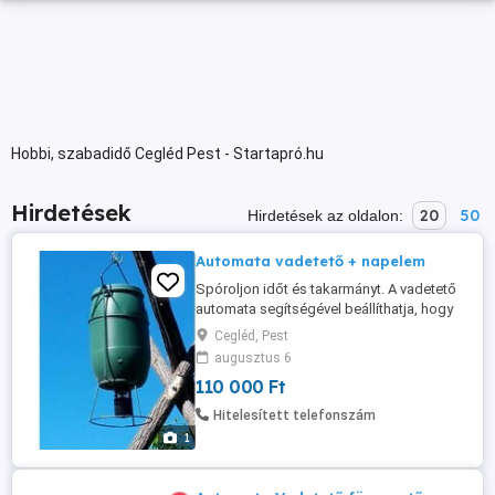
Hobbi, szabadidő Cegléd Pest - Startapró.hu
Hirdetések
20
50
Hirdetések az oldalon:
Automata vadetető + napelem
Spóroljon időt és takarmányt. A vadetető
automata segítségével beállíthatja, hogy
mikor és mennyi szemes takarmányt
Cegléd, Pest
szeretne biztosítani a szóróra járó vadak
augusztus 6
etetésére, helyhez szoktatására. A 6v-os
110 000 Ft
akkumulátornak és a tartály nagy
méretének köszönhetően hetekre magára
Hitelesített telefonszám
lehet hagyni a kihelyezett szórót. ...
1