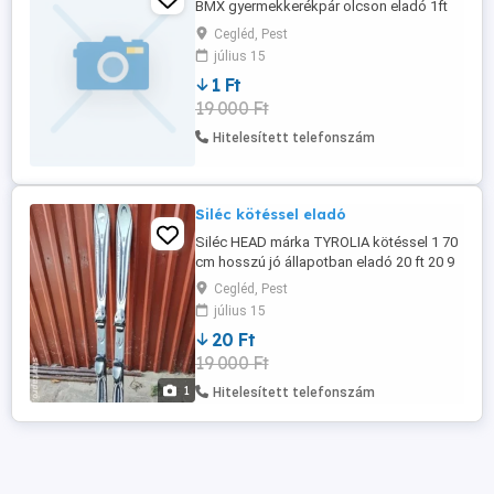
BMX gyermekkerékpár olcson eladó 1ft
Cegléd, Pest
július 15
1 Ft
19 000 Ft
Hitelesített telefonszám
Siléc kötéssel eladó
Siléc HEAD márka TYROLIA kötéssel 1 70
cm hosszú jó állapotban eladó 20 ft 20 9
343 520
Cegléd, Pest
július 15
20 Ft
19 000 Ft
1
Hitelesített telefonszám