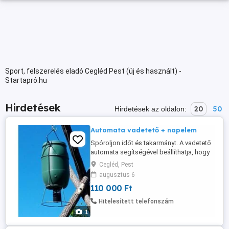
Sport, felszerelés eladó Cegléd Pest (új és használt) -
Startapró.hu
Hirdetések
20
50
Hirdetések az oldalon:
Automata vadetető + napelem
Spóroljon időt és takarmányt. A vadetető
automata segítségével beállíthatja, hogy
mikor és mennyi szemes takarmányt
Cegléd, Pest
szeretne biztosítani a szóróra járó vadak
augusztus 6
etetésére, helyhez szoktatására. A 6v-os
110 000 Ft
akkumulátornak és a tartály nagy
méretének köszönhetően hetekre magára
Hitelesített telefonszám
lehet hagyni a kihelyezett szórót. ...
1