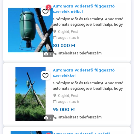
Automata Vadetető függesztő
3
szerelék nélkül
Spóroljon időt és takarmányt. A vadetető
automata segítségével beállíthatja, hogy
mikor és mennyi szemes takarmányt
Cegléd, Pest
szeretne biztosítani a szóróra járó vadak
augusztus 6
etetésére, helyhez szoktatására. A 6v-os
80 000 Ft
akkumulátornak és a tartály nagy
méretének köszönhetően hetekre magára
Hitelesített telefonszám
1
lehet hagyni a kihelyezett szórót. ...
Automata Vadetető függesztő
szerelékkel
Spóroljon időt és takarmányt. A vadetető
automata segítségével beállíthatja, hogy
mikor és mennyi szemes takarmányt
Cegléd, Pest
szeretne biztosítani a szóróra járó vadak
augusztus 6
etetésére, helyhez szoktatására. A 6v-os
95 000 Ft
akkumulátornak és a tartály nagy
méretének köszönhetően hetekre magára
Hitelesített telefonszám
2
lehet hagyni a kihelyezett szórót. ...