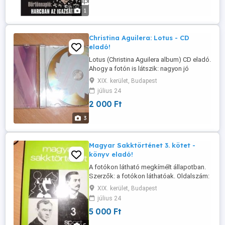
1
Christina Aguilera: Lotus - CD
eladó!
Lotus (Christina Aguilera album) CD eladó.
Ahogy a fotón is látszik: nagyon jó
állapotban van. Karcmentes. Eredeti gyári
XIX. kerület, Budapest
CD. A részletes tartalom a 3. fotón látható.
július 24
Kispesten bármelyik napon személyesen
2 000 Ft
átvehető déltől - egészen estig. Hétvégén
is. Az ár fix - alkudozók kíméljenek.
3
Magyar Sakktörténet 3. kötet -
könyv eladó!
A fotókon látható megkímélt állapotban.
Szerzők: a fotókon láthatóak. Oldalszám:
363. Méret: B/5 keménytáblás. Megjelenés
XIX. kerület, Budapest
éve: 1989. Kispesten személyesen
július 24
átvehető bármelyik napon korán reggel,
5 000 Ft
vagy pedig délután 6-tól kezdve - egészen
késő estig. Hétvégén is ugyanígy.