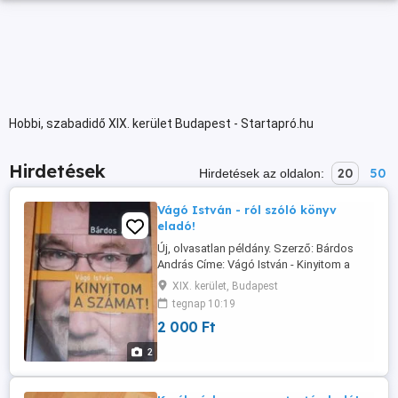
Hobbi, szabadidő XIX. kerület Budapest - Startapró.hu
Hirdetések
20
50
Hirdetések az oldalon:
Vágó István - ról szóló könyv
eladó!
Új, olvasatlan példány. Szerző: Bárdos
András Címe: Vágó István - Kinyitom a
számat! Kispesten bármelyik napon
XIX. kerület, Budapest
személyesen átvehető! Hétvégén is!
tegnap 10:19
******* Részletes tartalom: Vajon miért
2 000 Ft
kezd el beszélni, aki egész életében
hallgatott? Miért mondja el mindazt, amit
2
három évtizednyi televíziózás ...