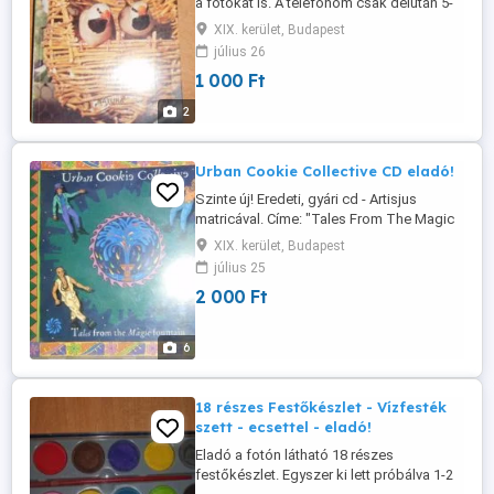
a fotókat is. A telefonom csak délután 5-
6-tól van bekapcsolva.
XIX. kerület, Budapest
július 26
1 000 Ft
2
Urban Cookie Collective CD eladó!
Szinte új! Eredeti, gyári cd - Artisjus
matricával. Címe: "Tales From The Magic
Fountain", azaz: Mesék a Varázslatos
XIX. kerület, Budapest
Szökőkútból. Részletes tartalom a
július 25
fotókon látható. Kispesten személyesen
2 000 Ft
átvehető bármelyik napon délután 2-től -
egészen késő estig. Hétvégén is
ugyanígy.
6
18 részes Festőkészlet - Vízfesték
szett - ecsettel - eladó!
Eladó a fotón látható 18 részes
festőkészlet. Egyszer ki lett próbálva 1-2