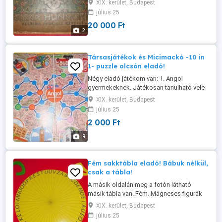
XIX. kerület, Budapest
Ferencz képeivel"! Kiadta a "Riegler
július 25
József Ede Papirnemügyár R.-t.
20 000 Ft
Budapest". A fedőlap a 2. fotón látható. A
2
belső oldalak megkímélt állapotban
vannak. Kispesten személyesen ...
Társasjátékok és Micimackó -10 in
1- puzzle olcsón eladó!
Négy eladó játékom van: 1. Angol
gyermekeknek. Játékosan tanulható vele
az angol, rengeteg kártyával. Jó
XIX. kerület, Budapest
állapotban. Leírás megvan. 2. Felelj vagy
július 25
mersz társasjáték. Új. Hiánytalan. 3.
2 000 Ft
Micimackós puzzle. 10 különféle puzzle
egy dobozban. Winnie the Pooh. Disney
9
kirakósjáték. 4. Meg van ...
Fém sakktábla eladó! Bábuk nélkül,
csak a tábla!
A másik oldalán meg a fotón látható
másik tábla van. Fém. Mágneses figurák
nem dőlnek el rajta. Csak a tábla eladó.
XIX. kerület, Budapest
Ára: fixen 1250.- forint. Kispesten
július 25
személyesen bármelyik napon átvehető