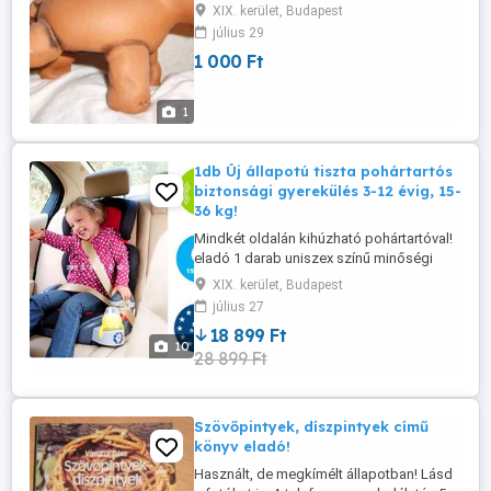
összetörni pénzkivétel esetén, mert az
XIX. kerület, Budapest
alján van egy nyílás. A telefonom délután
július 29
6-tól van bekapcsolva.
1 000 Ft
1
1db Új állapotú tiszta pohártartós
biztonsági gyerekülés 3-12 évig, 15-
36 kg!
Mindkét oldalán kihúzható pohártartóval!
eladó 1 darab uniszex színű minőségi
termék! * Frissen mosott huzattal- tiszta
XIX. kerület, Budapest
állapotban elcsomagolva - akár azonnal
július 27
használható! Nem kopott, nem szakadt,
18 899 Ft
nem foltos!!! Szép - tiszta, újszerű
10
28 899 Ft
állapotban van, párszor használt tartalék
ülés volt. Hibátlanul ...
Szövőpintyek, díszpintyek című
könyv eladó!
Használt, de megkímélt állapotban! Lásd