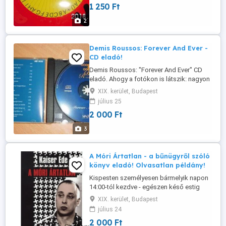
1 250 Ft
délután 5-től - egészen késő estig.
Hétvégén is.
2
Demis Roussos: Forever And Ever -
CD eladó!
Demis Roussos: "Forever And Ever" CD
eladó. Ahogy a fotókon is látszik: nagyon
jó állapotban van. Karcmentes. Eredeti
XIX. kerület, Budapest
gyári CD. A részletes tartalom a 3. fotón
július 25
látható. Kispesten bármelyik napon
2 000 Ft
személyesen átvehető délután 2-től -
egészen estig. Hétvégén is. Az ár fix -
3
alkudozók kíméljen ...
A Móri Ártatlan - a bűnügyről szóló
könyv eladó! Olvasatlan példány!
Kispesten személyesen bármelyik napon
14:00-tól kezdve - egészen késő estig
átvehető. Hétvégén is.
XIX. kerület, Budapest
július 24
2 000 Ft