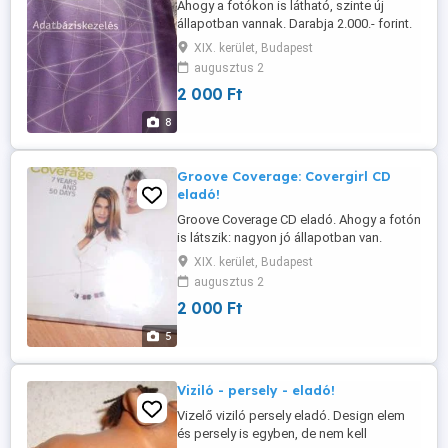
Ahogy a fotókon is látható, szinte új
állapotban vannak. Darabja 2.000.- forint.
Egy darab önmagában is eladó. Eredetileg
XIX. kerület, Budapest
a 2F Iskola tankönyvei voltak. Egy darab
augusztus 2
önmagában is eladó. Kispesten bármelyik
2 000 Ft
napon személyesen átvehetőek. Hétvégén
is.
8
Groove Coverage: Covergirl CD
eladó!
Groove Coverage CD eladó. Ahogy a fotón
is látszik: nagyon jó állapotban van.
Karcmentes. Eredeti gyári CD. A részletes
XIX. kerület, Budapest
tartalom a 3. fotón látható. Kispesten
augusztus 2
bármelyik napon személyesen átvehető
2 000 Ft
délután 2-től - egészen estig. Hétvégén is.
Az ár fix - alkudozók kíméljenek.
5
Viziló - persely - eladó!
Vizelő viziló persely eladó. Design elem
és persely is egyben, de nem kell