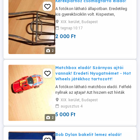
Kerékpárhoz csomagtartó eladó!
A fotókon látható állapotban. Eredetileg
kis gyerekbiciklin volt. Kispesten,
bármelyik napon 14:00-től személyesen
XIX. kerület, Budapest
átvehető. A telefonom csak kb. déltől van
tegnap 10:17
bekapcsolva. Hétvégén is ugyanígy.
2 000 Ft
2
Matchbox eladó! Szárnyas ajtói
vannak! Eredeti Nyugatnémet - Hot
Wheels játékhoz tartozott!
A fotókon látható matchbox eladó. Felfelé
nyílnak az ajtajai! Azt hiszem ezt hívták
"szárnyasajtó"-nak. Eredeti Nyugatnémet
XIX. kerület, Budapest
matchbox. A Hot Wheels versenypályához
augusztus 4
tartozott. Nagyon jó állapotban, ahogy a
5 000 Ft
fotókon is látható. Gyűjtőknek igazi kincs,
2
extra kuriózum! Kispesten személyesen
átvehető ...
Bob Dylan bakelit lemez eladó!