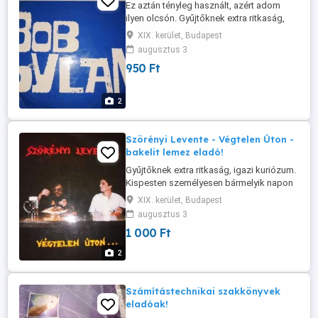
Ez aztán tényleg használt, azért adom
ilyen olcsón. Gyűjtőknek extra ritkaság,
igazi kúriózum. Kispesten személyesen
XIX. kerület, Budapest
bármelyik napon átvehető délután 5-től -
augusztus 3
egészen késő estig. Hétvégén is
950 Ft
2
Szörényi Levente - Végtelen Úton -
bakelit lemez eladó!
Gyűjtőknek extra ritkaság, igazi kuriózum.
Kispesten személyesen bármelyik napon
átvehető délután 5-től - egészen késő
XIX. kerület, Budapest
estig. Hétvégén is
augusztus 3
1 000 Ft
2
Számítástechnikai szakkönyvek
eladóak!