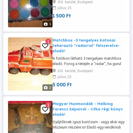
szín, de lényegében új. Kispesten
XIX. kerület, Budapest
bármelyik napon személyesen átvehető
július 25
délután 6-tól - egészen késő estig.
1 500 Ft
Hétvégén is.
1
Matchbox -3 tengelyes katonai
1
teherautó "radarral" felszerelve-
eladó!
A fotókon látható 3 tengelyes matchbox
eladó. Forog a tetején a "radar", ha gurul
az autó. Nem kínai! "Made in England"!
XIX. kerület, Budapest
Gyűjtőknek igazi kuriózum! Kispesten
július 25
személyesen átvehető bármelyik napon
5 000 Ft
délután 6-tól - egészen késő estig.
2
Továbbá korán reggel is. Hétvégén is.
Magyar Hunmondák - Helbing
1
Ferencz képeivel - ritka régi könyv
eladó!
Gyűjtőknek igazi kuriózum - vagy akár egy
Múzeum részére is! Eladó egy rendkívüli
ritkaság: "Magyar Hunmondák - Helbing