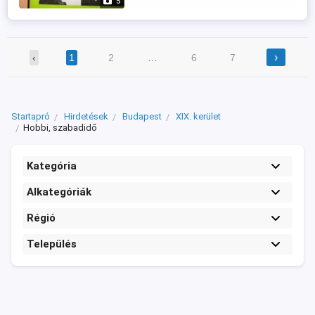
5
›
‹
1
2
…
6
7
Startapró
Hirdetések
Budapest
XIX. kerület
Hobbi, szabadidő
Kategória
Alkategóriák
Régió
Település