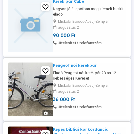
Kerék pár Cube
Nagyon jó állapotban meg kiemelt bicikli
eladó
Miskolc, Borsod-Abaúj-Zemplén
augusztus 2
90 000 Ft
Hitelesített telefonszám
Peugeot női kerékpár
Eladó Peugeot női kerékpár 28-as 12
sebességes Keveset
használtuk.Érdeklődni csak telefonon
Miskolc, Borsod-Abaúj-Zemplén
köszönöm.
augusztus 2
36 000 Ft
Hitelesített telefonszám
5
Képes bibliai konkordancia