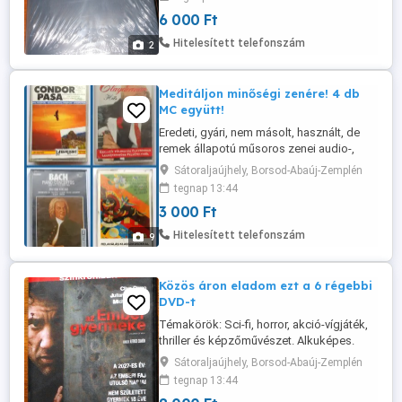
és egyszerű magyarázat az igaz hitről és
6 000 Ft
a tiszta keresztyén vallás egyetemes
tantételeiről. A svájci egyházak által 1566-
Hitelesített telefonszám
2
ban elfogadott Második Helvét ...
Meditáljon minőségi zenére! 4 db
MC együtt!
Eredeti, gyári, nem másolt, használt, de
remek állapotú műsoros zenei audio-,
magnó-, hangkazetta tokkal és borítóval.
Sátoraljaújhely, Borsod-Abaúj-Zemplén
Az eredeti dobozában, mindegyik.
tegnap 13:44
Alkuképes. Átvehető Sátoraljaújhelyben
3 000 Ft
személyesen. Előre utalás után postázom
a postaköltséget felszámolom.
Hitelesített telefonszám
9
Közös áron eladom ezt a 6 régebbi
DVD-t
Témakörök: Sci-fi, horror, akció-vígjáték,
thriller és képzőművészet. Alkuképes.
Hibátlan, újszerű, karcmentes, 6 eredeti
Sátoraljaújhely, Borsod-Abaúj-Zemplén
régebbi DVD együtt, közös áron eladó. Az
tegnap 13:44
eredeti dobozában mind. Átvehető