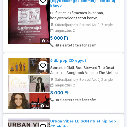
(Egybecsengés címmel) - eladó új
könyv
Új, füst és szőrmentes lakásban,
könyvespolcon tartott könyv.
Különlegesség! Concordantz des Alten
Sátoraljaújhely, Borsod-Abaúj-Zemplén
und Neuen Testaments Perényi Péter és
augusztus 2
Augustin Hirschvogel által összeállított
5 000 Ft
Concordantz Egybecsengés című, képes
5
bibliai konkordancia (Bécs, 1550) modern,
Hitelesített telefonszám
német és magyar nyelvű kiadásának.
(puhatáblás) ...
6 db pop CD együtt
Sorrend nélkül: Rod Steward The Great
American Songbook Volume The Meilleur
Of Renaud- a legjobb számok válogatás
Sátoraljaújhely, Borsod-Abaúj-Zemplén
Celine Dion (dupla CD) Vanessa Hudgens
augusztus 2
George Michael Songs From The Last
8 000 Ft
Century Jack Mcmanus Either Side Of
Midnight Garantáltan karcmentes,
Hitelesített telefonszám
tökéletes állapotban. Az eredeti
13
dobozában! ...
Urban Vibes LE SON r'b et hip hop
CD eladó