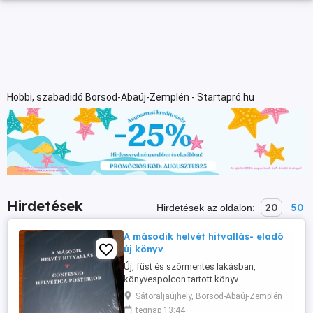
Hobbi, szabadidő Borsod-Abaúj-Zemplén - Startapró.hu
Hirdetések
20
50
Hirdetések az oldalon:
A második helvét hitvallás- eladó
új könyv
Új, füst és szőrmentes lakásban,
könyvespolcon tartott könyv.
Különlegesség! A második helvét hitvallás
Sátoraljaújhely, Borsod-Abaúj-Zemplén
- Confessio Helvetica posterior Vallástétel
tegnap 13:44