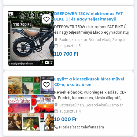
házasság ...
DEEPOWER 750W elektromos FAT
BIKE Új és nagy teljesítményű
DEEPOWER 750W elektromos FAT BIKE Új
és nagy teljesítményű Eladó egy vadonatúj
DEEPOWER 750W elektromos FAT BIKE,
Bodrogkeresztúr, Borsod-Abaúj-Zemplén
amely erős motorjának és robusztus
augusztus 5
kialakításának köszönhetően tökéletes
110 700 Ft
választás városi közlekedéshez,
terepezéshez és hosszabb túrákhoz is.
5
Főbb jellemzők: - Erőteljes 750W-os
elektromos ...
Együtt a klasszikusok híres művei
CD-n, akciós áron
Remek előadók. Különleges kiadású CD-
k. Eredeti, karcmentes, kiváló állapotú,
gyakorlatilag új állapotban és az eredeti
Sátoraljaújhely, Borsod-Abaúj-Zemplén
dobozában. Csomagolás bubis papír,
augusztus 4
karton dobozban. Együttes ár. Fotókat
10 000 Ft
kérésre küldök! Átvehető személyesen
Sátoraljaújhelyben. Postázás MPL csak
Hitelesített telefonszám
9
előre utalással, a postaköltséget ...