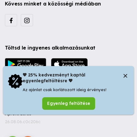
Kövess minket a közösségi médiában
Töltsd le ingyenes alkalmazásunkat
💖 25% kedvezményt kaptál
egyenlegfeltöltésre 💖
Az ajánlat csak korlátozott ideig érvényes!
© 2026 Startapró S.R.L. | Bulevardul Dacia nr 34, Oradea
Egyenleg feltöltése
410346, Romania | Tax ID: RO44483373 -
Ingyenes
Apróhirdetés
26.08.06.c0c206c