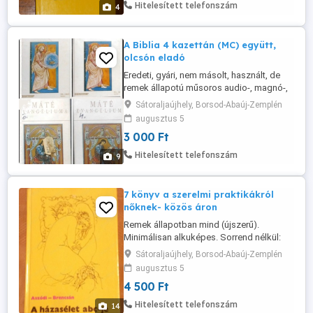
költségtérítéssel. Az ár kis mértékben
Hitelesített telefonszám
4
alkuképes.
A Biblia 4 kazettán (MC) együtt,
olcsón eladó
Eredeti, gyári, nem másolt, használt, de
remek állapotú műsoros audio-, magnó-,
hangkazetta tokkal és borítóval 4
Sátoraljaújhely, Borsod-Abaúj-Zemplén
részben. Ismertető: 1987- Előadók:
augusztus 5
Sinkovits Imre, Mensáros László, Szilágyi
3 000 Ft
Tibor, Benkő Gyula, Császár Angéla, Gáti
Oszkár, Kozák András, Horváth Sándor,
Hitelesített telefonszám
9
Béres Ilona, Lukács Sándor, Gáspár ...
7 könyv a szerelmi praktikákról
nőknek- közös áron
Remek állapotban mind (újszerű).
Minimálisan alkuképes. Sorrend nélkül:
Margaret Kent: Szerezd meg a szuper
Sátoraljaújhely, Borsod-Abaúj-Zemplén
férfit Czeizel Endre: A csókok átka Aszódi;
augusztus 5
Brencsán: A házasélet abc-je Ayala
4 500 Ft
Malach Pines: A féltékenység - Okok,
tünetek Graham Masterton: Úgy, hogy
Hitelesített telefonszám
14
neked is jó legyen Szilágyi Vilmos A