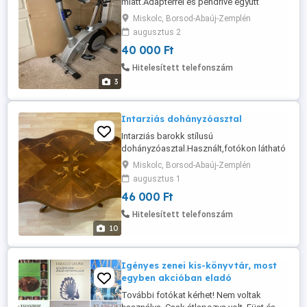
miatt.Adapterrel és pendrive együtt
adom.Érdeklődni csak telefonon
Miskolc, Borsod-Abaúj-Zemplén
köszönöm.
augusztus 2
40 000 Ft
Hitelesített telefonszám
3
Intarziás dohányzóasztal
Intarziás barokk stílusú
dohányzóasztal.Használt,fotókon látható
állapotban.Kisebb karcolás a felső
Miskolc, Borsod-Abaúj-Zemplén
részen( lásd a fotón).Picit billeg a
augusztus 1
talajon.Mérete:57 cm (magas),98 cm (
46 000 Ft
hosszú), 60 cm ( széles).Füstmentes
lakásból való.Ára:46.000 Ft. Megtekinthető
Hitelesített telefonszám
és átvehető személyesen Miskolcon.Ha
10
bármi kérdésed ...
Igényes zenei kis-könyvtár, most
egyben akcióban eladó
További fotókat kérhet! Nem voltak