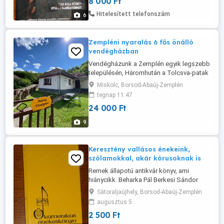
8 000 Ft
személyesen Sátoraljaújhelyben. Posta,
vagy futár plusz költségtératéssel.
Hitelesített telefonszám
6
Zempléni nyaralás 6 fős önálló
vendégházban
Vendégházunk a Zemplén egyik legszebb
településén, Háromhután a Tolcsva-patak
partján található érintetlen természeti
Miskolc, Borsod-Abaúj-Zemplén
környezetben. 6 főt tudunk fogadni, 2
tegnap 11:47
szobában . A teljesen felszerelt önálló
24 000 Ft
vendégházban, zuhanyzós fürdőszoba,
felszerelt konyha, bográcsozási
9
lehetőség, ingyenes WiFi. https:
babukavendeghaz.hu ...
Keresztény vallásos énekeink,
szólamokkal, akár kórusoknak is
Remek állapotú antikvár könyv, ami
hiánycikk. Beharka Pál Berkesi Sándor
Máté János Trajtler Gábor (szerk.)
Sátoraljaújhely, Borsod-Abaúj-Zemplén
Átvehető Sátoraljaújhelyben személyesen.
augusztus 5
Előre utalás után postázom a
2 500 Ft
postaköltséget felszámolom. Futár