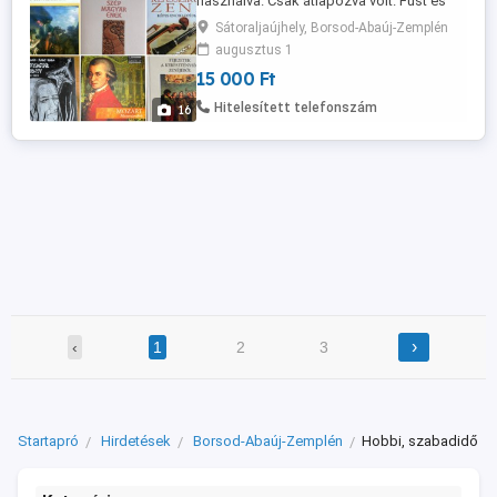
használva. Csak átlapozva volt. Füst és
pormentes lakásban várja egy
Sátoraljaújhely, Borsod-Abaúj-Zemplén
könyvespolcon az új tulajdonosát
augusztus 1
megkímélt, újszerű állapotban mind.
15 000 Ft
Átvehető személyesen Sátoraljaújhelyben.
Postázás csak előre utalással. Futárral a
Hitelesített telefonszám
16
mindenkori aktuális költséget
felszámolom.
›
‹
1
2
3
Startapró
Hirdetések
Borsod-Abaúj-Zemplén
Hobbi, szabadidő