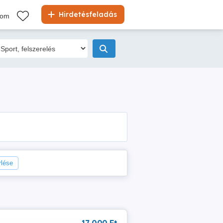
Hirdetésfeladás
kom
rlése