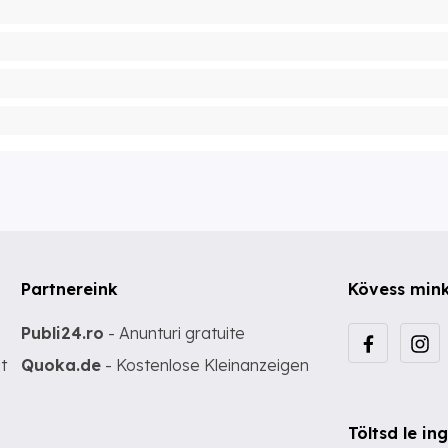
Partnereink
Kövess min
Publi24.ro
- Anunturi gratuite
t
Quoka.de
- Kostenlose Kleinanzeigen
Töltsd le i