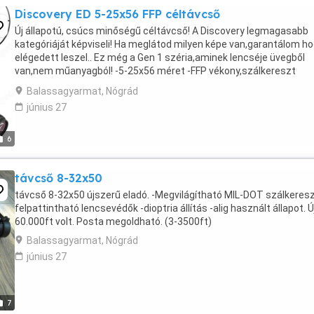
Discovery ED 5-25x56 FFP céltávcső
Új állapotú, csúcs minőségű céltávcső! A Discovery legmagasabb
kategóriáját képviseli! Ha meglátod milyen képe van,garantálom h
elégedett leszel.. Ez még a Gen 1 széria,aminek lencséje üvegből
van,nem műanyagból! -5-25x56 méret -FFP vékony,szálkereszt
(zoomoláskor nagyítja a szálkeresztet is) -ki-be ...
Balassagyarmat, Nógrád
június 27
6
távcső 8-32x50
távcső 8-32x50 újszerű eladó. -Megvilágítható MIL-DOT szálkeresz
felpattintható lencsevédők -dioptria állítás -alig használt állapot. Ú
60.000ft volt. Posta megoldható. (3-3500ft)
Balassagyarmat, Nógrád
június 27
7