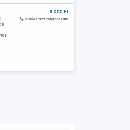
8 000 Ft
ő
Hitelesített telefonszám
k a
hoz.