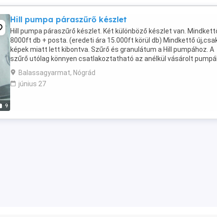
Hill pumpa páraszűrő készlet
Hill pumpa páraszűrő készlet. Két különböző készlet van. Mindkett
8000ft db + posta. (eredeti ára 15.000ft körül db) Mindkettő új,csa
képek miatt lett kibontva. Szűrő és granulátum a Hill pumpához. A
szűrő utólag könnyen csatlakoztatható az anélkül vásárolt pumpá
A szűrő a levegő nedvesség ...
Balassagyarmat, Nógrád
június 27
9