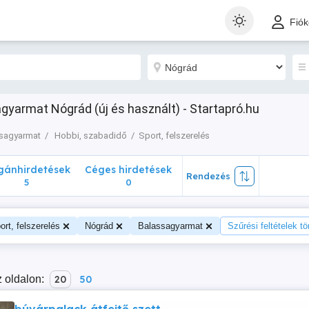
nhirdetések
Céges hirdetések
Rendezés
Fió
5
0
agyarmat Nógrád (új és használt) - Startapró.hu
sagyarmat
Hobbi, szabadidő
Sport, felszerelés
ánhirdetések
Céges hirdetések
Rendezés
5
0
ort, felszerelés
Nógrád
Balassagyarmat
Szűrési feltételek tö
 oldalon:
20
50