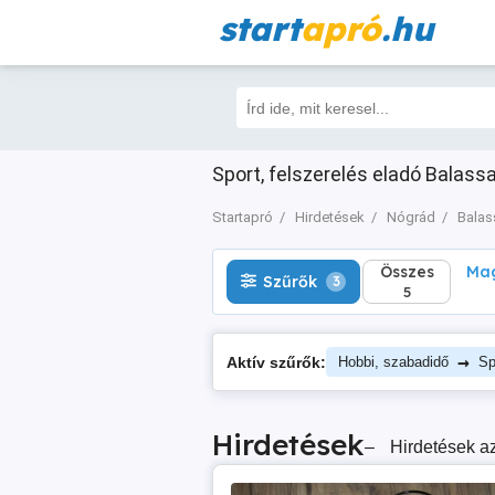
start
apró
.hu
Összes
Magá
Szűrők
3
5
Sport, felszerelés eladó Balass
Startapró
Hirdetések
Nógrád
Balas
Összes
Mag
Szűrők
3
5
→
Aktív szűrők:
Hobbi, szabadidő
Sp
Hirdetések
–
Hirdetések az