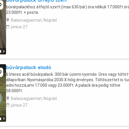
búvárpalack átfejtő szett
búvárpalackhoz átfejtő szett.(max 630 bár) óra nélküli 17.000ft ór
23.000ft. + posta.
Balassagyarmat, Nógrád
június 27
6
búvárpalack eladó
6 literes acél búvárpalack. 300 bár üzemi nyomás. Üres vagy töltöt
állapotban. Nyomáspróba 2030.X.hóig érvényes. Töltőszettet is tu
adni hozzá,ami 17.000 vagy 23.000ft. A palack ára pedig töltve
58.000ft.
Balassagyarmat, Nógrád
június 27
9