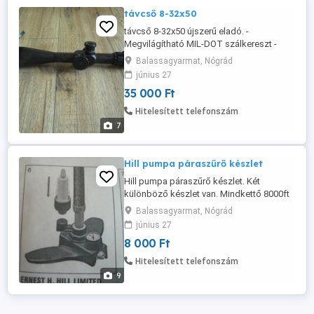
távcső 8-32x50
távcső 8-32x50 újszerű eladó. -
Megvilágítható MIL-DOT szálkereszt -
felpattintható lencsevédők -dioptria állítás
Balassagyarmat, Nógrád
-alig használt állapot. Új ára 60.000ft volt.
június 27
Posta megoldható. (3-3500ft)
35 000 Ft
Hitelesített telefonszám
7
Hill pumpa páraszűrő készlet
Hill pumpa páraszűrő készlet. Két
különböző készlet van. Mindkettő 8000ft
db + posta. (eredeti ára 15.000ft körül db)
Balassagyarmat, Nógrád
Mindkettő új,csak a képek miatt lett
június 27
kibontva. Szűrő és granulátum a Hill
8 000 Ft
pumpához. A szűrő utólag könnyen
csatlakoztatható az anélkül vásárolt
Hitelesített telefonszám
pumpához. A szűrő a levegő nedvesség ...
9