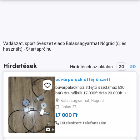
Vadászat, sportlövészet eladó Balassagyarmat Nógrád (új és
használt) - Startapró.hu
Hirdetések
20
50
Hirdetések az oldalon:
búvárpalack átfejtő szett
búvárpalackhoz átfejtő szett.(max 630
bár) óra nélküli 17.000ft órás 23.000ft. +
posta.
Balassagyarmat, Nógrád
június 27
17 000 Ft
Hitelesített telefonszám
6