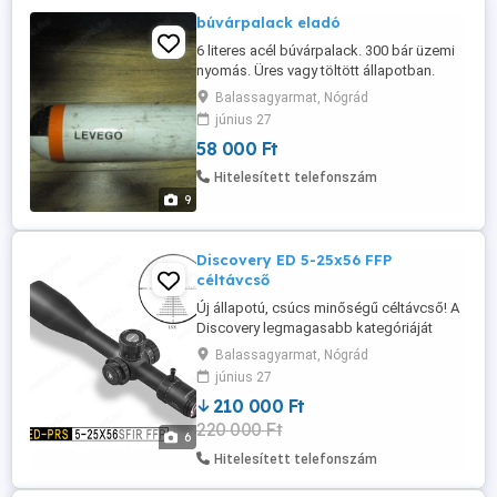
búvárpalack eladó
6 literes acél búvárpalack. 300 bár üzemi
nyomás. Üres vagy töltött állapotban.
Nyomáspróba 2030.X.hóig érvényes.
Balassagyarmat, Nógrád
Töltőszettet is tudok adni hozzá,ami
június 27
17.000 vagy 23.000ft. A palack ára pedig
58 000 Ft
töltve 58.000ft.
Hitelesített telefonszám
9
Discovery ED 5-25x56 FFP
céltávcső
Új állapotú, csúcs minőségű céltávcső! A
Discovery legmagasabb kategóriáját
képviseli! Ha meglátod milyen képe
Balassagyarmat, Nógrád
van,garantálom hogy elégedett leszel.. Ez
június 27
még a Gen 1 széria,aminek lencséje
210 000 Ft
üvegből van,nem műanyagból! -5-25x56
220 000 Ft
méret -FFP vékony,szálkereszt
6
(zoomoláskor nagyítja a szálkeresztet is)
Hitelesített telefonszám
-ki-be ...