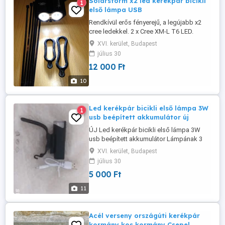
Solarstorm x2 led kerékpár bicikli
1
első lámpa USB
Rendkívül erős fényerejű, a legújabb x2
cree ledekkel. 2 x Cree XM-L T6 LED.
Vízhatlan, fémvázas, 3 fényerő
XVI. kerület, Budapest
fokozatban kapcsolható + egy
július 30
stroboszkóp fokozat. Fénytávolság min.
12 000 Ft
200-300 méter. Egy autó reflektor fényével
vetekszik, de már jóval fehérebb fényű,
10
mint a hagyományos autó izzók fénye.
USB ...
Led kerékpár bicikli első lámpa 3W
1
usb beépített akkumulátor új
ÚJ Led kerékpár bicikli első lámpa 3W
usb beépített akkumulátor Lámpának 3
üzemmódja van - magas/alacsony/villogó
XVI. kerület, Budapest
Funkciók: 50 % folyamatos - 100 %
július 30
folyamatos üzemmód - Villogó Belső
5 000 Ft
optikai reflektorral 1db CREE XPE LED 3W
akkumulátor kapacitása 1200 mAh Oldal
11
láthatóság 360 -os elforgatás, gumis
rögzítés villogó ...
Acél verseny országúti kerékpár
kormány kos kormány Csepel