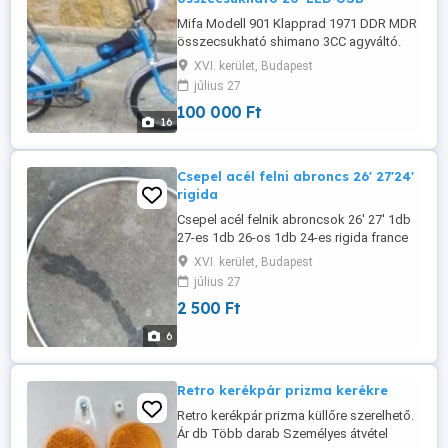
Mifa Modell 901 Klapprad 1971 DDR MDR
összecsukható shimano 3CC agyváltó.
Mifa typ 901 összecsukható bicikli 20'
XVI. kerület, Budapest
Központi LED világítás usb. Működéshez
július 27
power bank szükséges!!!(nem tartozék)
100 000 Ft
Teljesen felújított kerékpár a váz frissen
16
fényezve. Shimano 3 sebességes 3CC
agyváltó. Bőr ülés táska,cipzáros ...
Csepel acél felni abroncs 26' 27'24'
rigida
Csepel acél felnik abroncsok 26' 27' 1db
27-es 1db 26-os 1db 24-es rigida france
Recézett oldal fal a jobb fékhatás miatt .
XVI. kerület, Budapest
2500 Ft/db Szállítás átvétel:személyes
július 27
BP.16ker. vagy MPL posta
2 500 Ft
6
Retro kerékpár prizma kerékre
Retro kerékpár prizma küllőre szerelhető.
Ár db Több darab Személyes átvétel