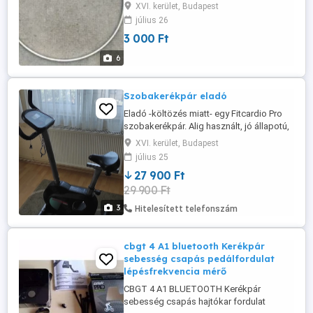
fal a jobb fékhatás miatt . Szállítás
XVI. kerület, Budapest
átvétel:személyes BP.16ker. vagy MPL
július 26
posta
3 000 Ft
6
Szobakerékpár eladó
Eladó -költözés miatt- egy Fitcardio Pro
szobakerékpár. Alig használt, jó állapotú,
a pulmometer lehet hogy nem
XVI. kerület, Budapest
működik.Csak személyes átvétel, Bp. XVI.
július 25
ker. A szállításban és az emeletről való
27 900 Ft
levitelben sajnos nem tudok segíteni.
29 900 Ft
3
Hitelesített telefonszám
cbgt 4 A1 bluetooth Kerékpár
sebesség csapás pedálfordulat
lépésfrekvencia mérő
CBGT 4 A1 BLUETOOTH Kerékpár
sebesség csapás hajtókar fordulat