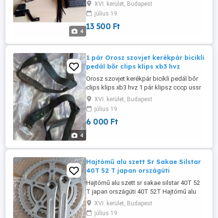
pedálfordulat "lépésfrekvencia" mérő.
XVI. kerület, Budapest
Crivit Pro Biking. Tartozékok: CBGT 4 A1
július 19
BLUETOOTH készülék Hajtókar mágnes
13 500 Ft
Küllő mágnes Gyors kötözők Elem Made
4
in Germany Mérés : telefonhoz
kapcsolható APK BLUETOOTH SMART
1 pár Orosz szovjet kerékpár bicikli
pedál bőr clips klips xb3 hvz
Orosz szovjet kerékpár bicikli pedál bőr
clips klips xb3 hvz 1 pár klipsz cccp ussr
Szállítás átvétel:személyes BP.16ker. vagy
XVI. kerület, Budapest
MPL posta
július 19
6 000 Ft
4
Hajtómű alu szett Sr Sakae Silstar
40T 52 T japan országúti
Hajtómű alu szett sr sakae silstar 40T 52
T japan országúti 40T 52T Hajtómű alu
szett országúti 40T 52T 170 mm Japan
XVI. kerület, Budapest
Hajtómű Szállítás átvétel:személyes
július 19
BP.16ker. vagy MPL posta