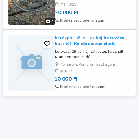
tökéletessen működik. Ára 20 000 ft
ma 13:23
komárombol rögtön vihetö.Csak
20 000 Ft
telefonon érdeklödjön.0670 277-6990.
Hitelesített telefonszám
3
kerékpár női 28-as hajlitott vázu,
használt Komáromban eladó
kerékpár 28-as, hajlitott vázu, használt
Komáromban eladó
Komárom, Komárom-Esztergom
július 3
10 000 Ft
Hitelesített telefonszám