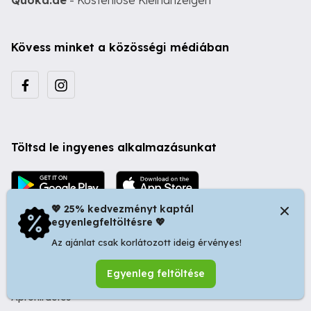
Quoka.de
- Kostenlose Kleinanzeigen
Kövess minket a közösségi médiában
Töltsd le ingyenes alkalmazásunkat
💖 25% kedvezményt kaptál
egyenlegfeltöltésre 💖
Az ajánlat csak korlátozott ideig érvényes!
© 2026 Startapró S.R.L. | Bulevardul Dacia nr 34, Oradea
Egyenleg feltöltése
410346, Romania | Tax ID: RO44483373 -
Ingyenes
Apróhirdetés