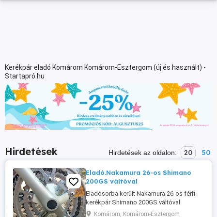
Kerékpár eladó Komárom Komárom-Esztergom (új és használt) -
Startapró.hu
Hirdetések
20
50
Hirdetések az oldalon:
Eladó.Nakamura 26-os Shimano
200GS váltóval
Eladósorba került Nakamura 26-os férfi
kerékpár Shimano 200GS váltóval
mérethiba miatt. Jó állapotban van,
Komárom, Komárom-Esztergom