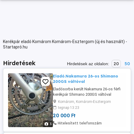
Kerékpár eladó Komárom Komárom-Esztergom (új és használt) -
Startapró.hu
Hirdetések
20
50
Hirdetések az oldalon:
Eladó.Nakamura 26-os Shimano
200GS váltóval
Eladósorba került Nakamura 26-os férfi
kerékpár Shimano 200GS váltóval
mérethiba miatt. Jó állapotban van,
Komárom, Komárom-Esztergom
tökéletessen működik. Ára 20 000 ft
tegnap 13:23
komárombol rögtön vihetö.Csak
20 000 Ft
telefonon érdeklödjön.0670 277-6990.
Hitelesített telefonszám
3