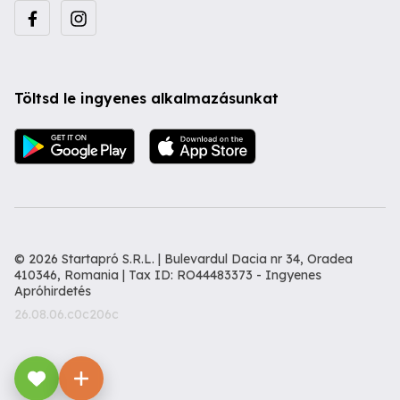
Töltsd le ingyenes alkalmazásunkat
© 2026 Startapró S.R.L. | Bulevardul Dacia nr 34, Oradea
410346, Romania | Tax ID: RO44483373 -
Ingyenes
Apróhirdetés
26.08.06.c0c206c