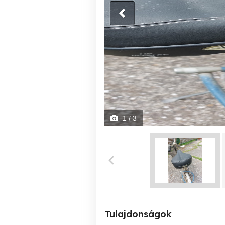
1
/ 3
Tulajdonságok