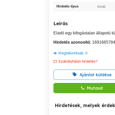
Hirdetés típus
kínál
Leírás
Eladó egy kifogástalan állapotú tú
Hirdetés azonosító
: 169166578
Megtekintések:
0
Szabálytalan hirdetés?
Ajánlat küldése
Mutasd
Hirdetések, melyek érde