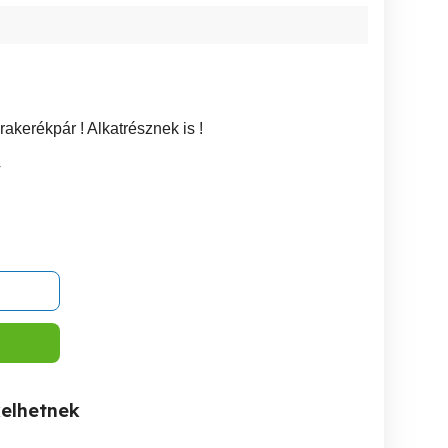
rakerékpár ! Alkatrésznek is !
4
kelhetnek