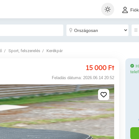
Fió
dő
Sport, felszerelés
Kerékpár
15 000
Ft
H
tele
Feladás dátuma: 2026.06.14 20:52