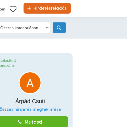
Hirdetésfeladás
kom
itelesített
fonszám
Árpád Csuti
Összes hirdetés megtekintése
Mutasd