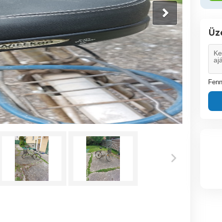
Üz
Fenn