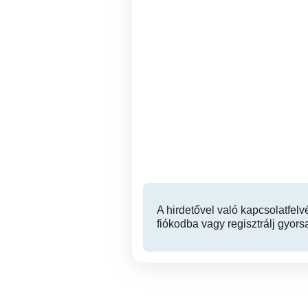
Gyerek biciklik eladóak
XIII. kerület
20,000 Ft
A hirdetővel való kapcsolatfelv
fiókodba vagy regisztrálj gyors