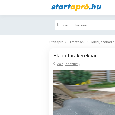
start
apró
.hu
Startapro
Hirdetések
Hobbi, szabadi
Eladó túrakerékpár
Zala
,
Keszthely