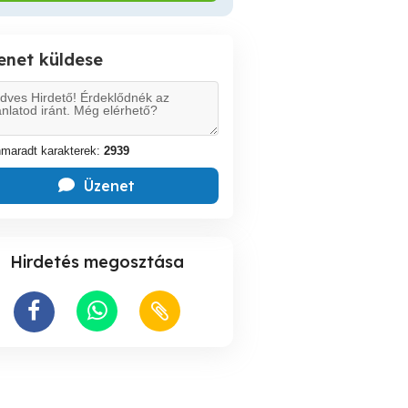
enet küldese
maradt karakterek:
2939
Üzenet
Hirdetés megosztása