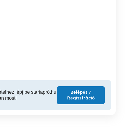
Csepel női kerékpár!
Automata Vadetető
Gyerek 
függesztő szerelék nélkül
Eger
Cegléd
17,900 Ft
80,000 Ft
15
ételhez lépj be startapró.hu
Belépés /
Regisztráció
an most!