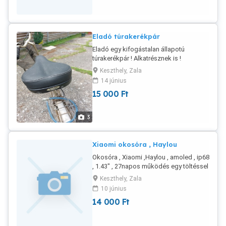
Eladó túrakerékpár
Eladó egy kifogástalan állapotú
túrakerékpár ! Alkatrésznek is !
Keszthely, Zala
14 június
15 000
Ft
3
Xiaomi okosóra , Haylou
Okosóra , Xiaomi ,Haylou , amoled , ip68
, 1.43" , 27napos működés egy töltéssel
!
Keszthely, Zala
10 június
14 000
Ft