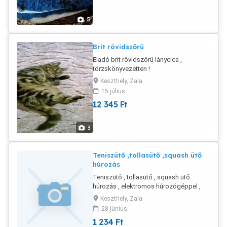
5
Brit rövidszőrü
Eladó brit rővidszőrü lánycica ,
törzskönyvezetten !
Keszthely, Zala
15 július
12 345
Ft
3
Teniszütő ,tollasütő ,squash ütő
húrozás
Teniszütő , tollasütő , squash ütő
húrozás , elektromos húrozógéppel ,
garanciával ! ! 06307132853
Keszthely, Zala
28 június
1 234
Ft