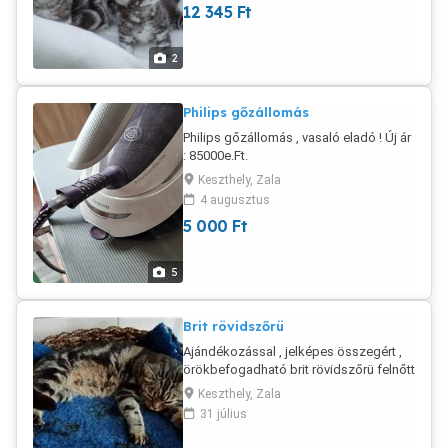
12 345
Ft
2
Philips gőzállomás
Philips gőzállomás , vasaló eladó ! Új ár
: 85000e.Ft.
Keszthely, Zala
4 augusztus
5 000
Ft
5
Brit rövidszőrü
Ajándékozással , jelképes összegért ,
örökbefogadható brit rövidszőrü felnőtt
cicák , törzskönyvezetten , elvihetők !
Keszthely, Zala
Tel. : 06305875557
31 július