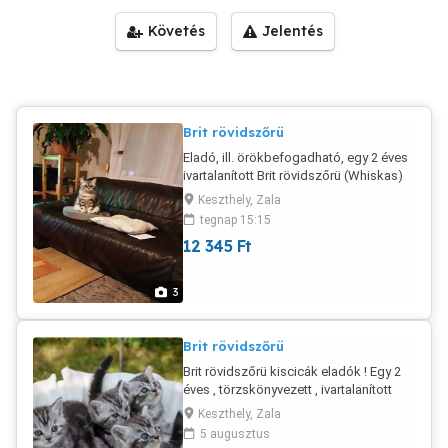
Követés
Jelentés
Brit rövidszőrü
Eladó, ill. örökbefogadható, egy 2 éves
ivartalanított Brit rövidszőrü (Whiskas)
lánycica , törzskönyvezett ! Tel. :
Keszthely, Zala
06307132853
tegnap 15:15
12 345
Ft
3
Brit rövidszőrü
Brit rövidszőrü kiscicák eladók ! Egy 2
éves , törzskönyvezett , ivartalanított
lánycica elvihető , örökbefogatható !
Keszthely, Zala
5 augusztus