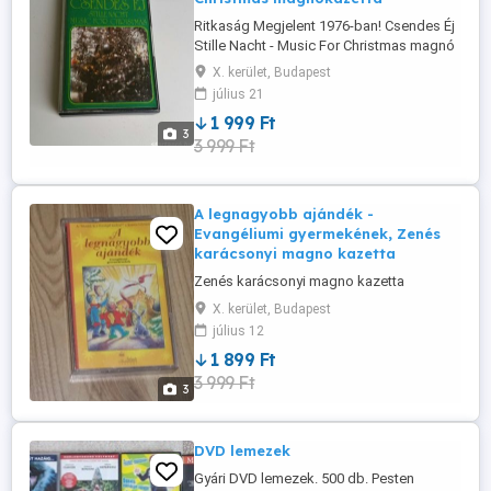
Ritkaság Megjelent 1976-ban! Csendes Éj
Stille Nacht - Music For Christmas magnó
kazetta
X. kerület, Budapest
július 21
1 999 Ft
3
3 999 Ft
A legnagyobb ajándék -
Evangéliumi gyermekének, Zenés
karácsonyi magno kazetta
Zenés karácsonyi magno kazetta
X. kerület, Budapest
július 12
1 899 Ft
3 999 Ft
3
DVD lemezek
Gyári DVD lemezek. 500 db. Pesten