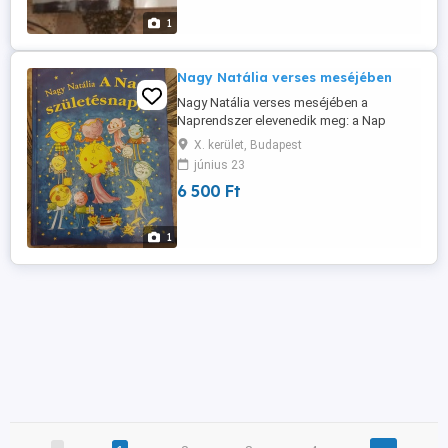
1
Nagy Natália verses meséjében
Nagy Natália verses meséjében a
Naprendszer elevenedik meg: a Nap
éppen az ötmilliárdodik születésnapját
X. kerület, Budapest
ünnepli. Minden gyerek tudja, hogyan
június 23
szoktak viselkedni ünnep előtt az anyukák
6 500 Ft
és a nagymamák: bevásárolnak, sütnek,
főznek, fodrászhoz mennek. Pontosan
ezt csinálja a Napocska is, és amikor a
1
gyerekek ...