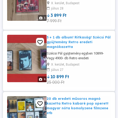
X. kerület, Budapest
július 28
3 899 Ft
3
7 999 Ft
3 + 1 db album! Ritkaság! Szécsi Pál
gyüjtemény Retro eredeti
magnókazetta
Szécsi Pál gyüjtemény egyben 10899-
Vagy 4900- db Retro eredeti
magnókazetta 3 db album: - Egy szép régi
X. kerület, Budapest
dal - Egy szál harangvirág - Felettünk az
július 27
ég +1 db AJÁNDÉK: - Ha álmodni tudnál
10 899 Ft
9
25 000 Ft
20 db eredeti műsoros magnó
kazetta Retro kabaré pop operett
magyar nóta komolyzene filmzene
stb