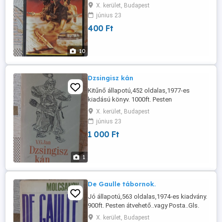
induló,Retro könyvek ,a fotón látható
X. kerület, Budapest
állapotban. Nem lomis! 400ft.-tól.... Pesten
június 23
átvehető..vagy GLS,..Posta
400 Ft
10
Dzsingisz kán
Kitűnő állapotú,452 oldalas,1977-es
kiadású könyv. 1000ft. Pesten
átvehető..vagy GLS,Posta.
X. kerület, Budapest
június 23
1 000 Ft
1
De Gaulle tábornok.
Jó állapotú,563 oldalas,1974-es kiadvány.
900ft. Pesten átvehető..vagy Posta..Gls.
X. kerület, Budapest