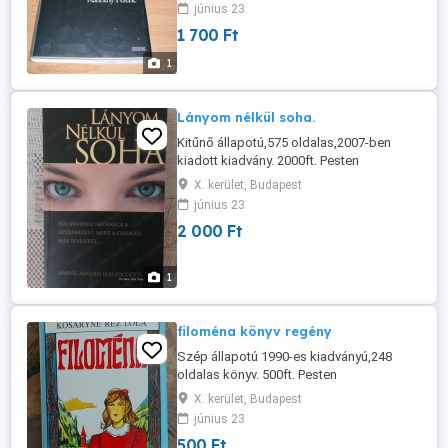
június 23
1 700 Ft
1
Lányom nélkül soha.
Kitűnő állapotú,575 oldalas,2007-ben
kiadott kiadvány. 2000ft. Pesten
átvehető..vagy GLS..Posta.
X. kerület, Budapest
június 23
2 000 Ft
1
filoména könyv regény
Szép állapotú 1990-es kiadványú,248
oldalas könyv. 500ft. Pesten
átvehető..vagy Posta....GLS
X. kerület, Budapest
június 23
500 Ft