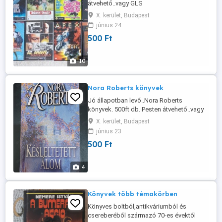
átvehető..vagy GLS
X. kerület, Budapest
június 24
500 Ft
10
Nora Roberts könyvek
Jó állapotban levő..Nora Roberts
könyvek. 500ft db. Pesten átvehető..vagy
posta..GLS
X. kerület, Budapest
június 23
500 Ft
4
Könyvek több témakörben
Könyves boltból,antikváriumból és
csereberéből származó 70-es évektől