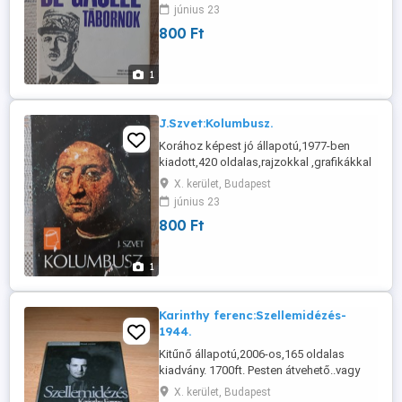
június 23
800 Ft
1
J.Szvet:Kolumbusz.
Korához képest jó állapotú,1977-ben
kiadott,420 oldalas,rajzokkal ,grafikákkal
illusztrált kiadvány. 800ft. Pesten
X. kerület, Budapest
átvehető..vagy GLS,posta.
június 23
800 Ft
1
Karinthy ferenc:Szellemidézés-
1944.
Kitűnő állapotú,2006-os,165 oldalas
kiadvány. 1700ft. Pesten átvehető..vagy
posta..GLS
X. kerület, Budapest