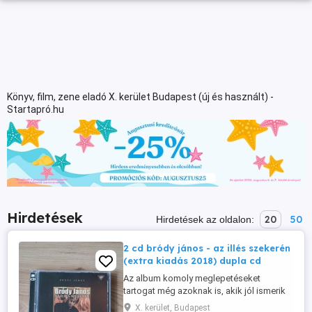
Könyv, film, zene eladó X. kerület Budapest (új és használt) -
Startapró.hu
Hirdetések
20
50
Hirdetések az oldalon:
2 cd bródy jános - az illés szekerén
(extra kiadás 2018) dupla cd
Az album komoly meglepetéseket
tartogat még azoknak is, akik jól ismerik
Bródy János eddigi pályafutását. Az
X. kerület, Budapest