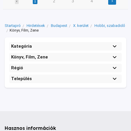
›
‹
1
2
3
4
Startapró
Hirdetések
Budapest
X. kerület
Hobbi, szabadidő
Könyv, Film, Zene
Kategória
Könyv, Film, Zene
Régió
Település
Hasznos információk