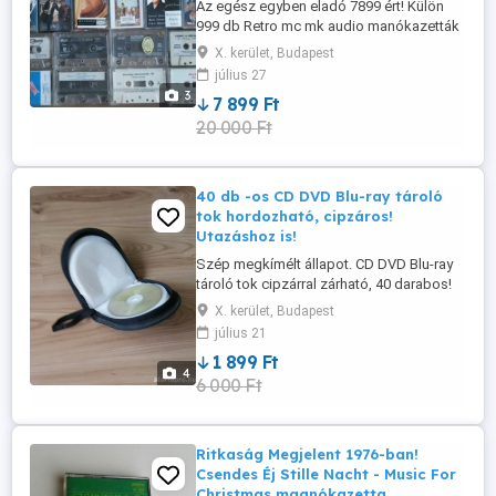
Az egész egyben eladó 7899 ért! Külön
999 db Retro mc mk audio manókazetták
vegyesen magnokazetta: kabaré, pop,
X. kerület, Budapest
operett, magyar nóta, komolyzene,
július 27
filmzene stb. - Princess - Hegedűvarázs
3
7 899 Ft
Violin magic -Gregorian - Masters of chant
20 000 Ft
capter - La grande classica - Beethoven -
Conterto oer piano No5 ...
40 db -os CD DVD Blu-ray tároló
tok hordozható, cipzáros!
Utazáshoz is!
Szép megkímélt állapot. CD DVD Blu-ray
tároló tok cipzárral zárható, 40 darabos!
Utazashoz vagy otthonra is ideális tároló!
X. kerület, Budapest
július 21
1 899 Ft
4
6 000 Ft
Ritkaság Megjelent 1976-ban!
Csendes Éj Stille Nacht - Music For
Christmas magnókazetta