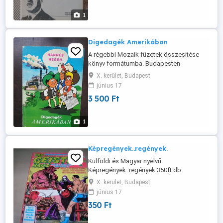
1
Digedagék Amerikában
A régebbi Mozaik füzetek összesitése
könyv formátumba. Budapesten
átvehető..Vagy GLS...Posta.3500ft.
X. kerület, Budapest
június 17
3 500 Ft
1
Képregények..regények.
Külföldi és Magyar nyelvű
Képregények..regények 350ft db
Budapesten átvehető..Vagy GLS...Posta..
X. kerület, Budapest
Érd.privátban
június 17
350 Ft