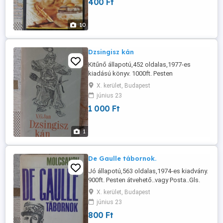
400 Ft
10
Dzsingisz kán
Kitűnő állapotú,452 oldalas,1977-es
kiadású könyv. 1000ft. Pesten
átvehető..vagy GLS,Posta.
X. kerület, Budapest
június 23
1 000 Ft
1
De Gaulle tábornok.
Jó állapotú,563 oldalas,1974-es kiadvány.
900ft. Pesten átvehető..vagy Posta..Gls.
X. kerület, Budapest
június 23
800 Ft