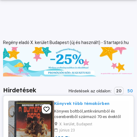
Regény eladó X. kerület Budapest (új és használt) - Startapró.hu
Hirdetések
20
50
Hirdetések az oldalon:
Könyvek több témakörben
Könyves boltból,antikváriumból és
csereberéből származó 70-es évektől
induló,Retro könyvek ,a fotón látható
X. kerület, Budapest
állapotban. Nem lomis! 400ft.-tól.... Pesten
június 23
átvehető..vagy GLS,..Posta