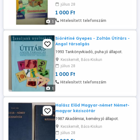
július 28
1 000 Ft
Hitelesített telefonszám
1
Siórétiné Gyepes - Zoltán Útitárs -
Angol társalgás
1993 Tankönyvkiadó, puha jó állapot.
Kecskemét, Bács-Kiskun
július 28
1 000 Ft
Hitelesített telefonszám
1
Halász Előd Magyar-német Német-
magyar kéziszótár
1987 Akadémiai, kemény jó állapot.
Kecskemét, Bács-Kiskun
július 28