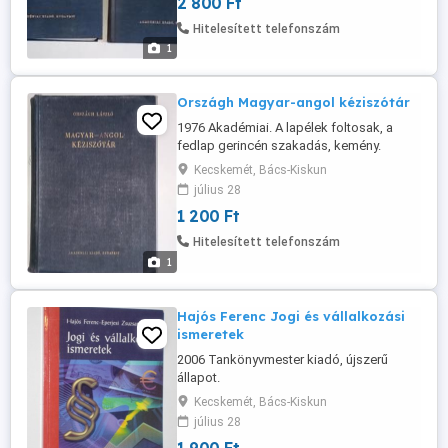
2 800 Ft
Hitelesített telefonszám
1
Országh Magyar-angol kéziszótár
1976 Akadémiai. A lapélek foltosak, a
fedlap gerincén szakadás, kemény.
Kecskemét, Bács-Kiskun
július 28
1 200 Ft
Hitelesített telefonszám
1
Hajós Ferenc Jogi és vállalkozási
ismeretek
2006 Tankönyvmester kiadó, újszerű
állapot.
Kecskemét, Bács-Kiskun
július 28