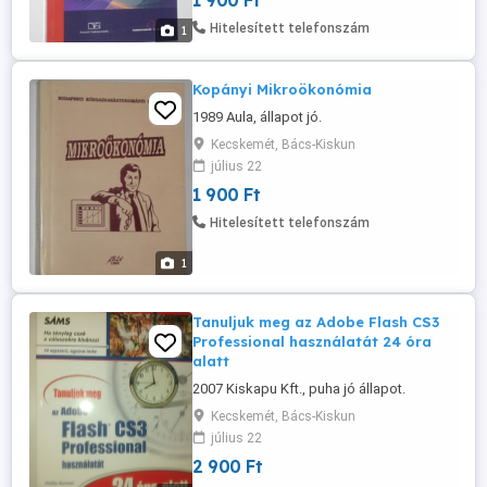
1 900 Ft
Hitelesített telefonszám
1
Kopányi Mikroökonómia
1989 Aula, állapot jó.
Kecskemét, Bács-Kiskun
július 22
1 900 Ft
Hitelesített telefonszám
1
Tanuljuk meg az Adobe Flash CS3
Professional használatát 24 óra
alatt
2007 Kiskapu Kft., puha jó állapot.
Kecskemét, Bács-Kiskun
július 22
2 900 Ft