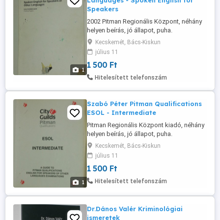
Languages - Spoken English for
Speakers
2002 Pitman Regionális Központ, néhány
helyen beírás, jó állapot, puha.
Kecskemét, Bács-Kiskun
július 11
1 500 Ft
1
Hitelesített telefonszám
Szabó Péter Pitman Qualifications
ESOL - Intermediate
Pitman Regionális Központ kiadó, néhány
helyen beírás, jó állapot, puha.
Kecskemét, Bács-Kiskun
július 11
1 500 Ft
Hitelesített telefonszám
1
Dr.Dános Valér Kriminológiai
ismeretek