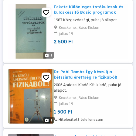
Fekete Különleges totókulcsok és
kulcskészítő Basic programok
1987 Közgazdasági, puha jó állapot.
Kecskemét, Bács-Kiskun
július 19
2 500 Ft
1
Dr. Paál Tamás Így készülj a
kétszintű érettségire fizikából!
2005 Apáczai Kiadó Kft. kiadó, puha jó
állapot.
Kecskemét, Bács-Kiskun
július 19
1 500 Ft
Hitelesített telefonszám
1