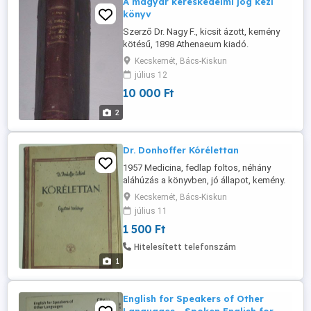
A magyar kereskedelmi jog kézi
könyv
Szerző Dr. Nagy F., kicsit ázott, kemény
kötésű, 1898 Athenaeum kiadó.
Kecskemét, Bács-Kiskun
július 12
10 000 Ft
2
Dr. Donhoffer Kórélettan
1957 Medicina, fedlap foltos, néhány
aláhúzás a könyvben, jó állapot, kemény.
Kecskemét, Bács-Kiskun
július 11
1 500 Ft
Hitelesített telefonszám
1
English for Speakers of Other