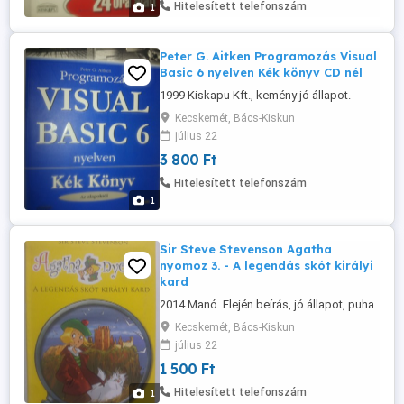
Hitelesített telefonszám
1
Peter G. Aitken Programozás Visual
Basic 6 nyelven Kék könyv CD nél
1999 Kiskapu Kft., kemény jó állapot.
Kecskemét, Bács-Kiskun
július 22
3 800 Ft
Hitelesített telefonszám
1
Sir Steve Stevenson Agatha
nyomoz 3. - A legendás skót királyi
kard
2014 Manó. Elején beírás, jó állapot, puha.
Kecskemét, Bács-Kiskun
július 22
1 500 Ft
Hitelesített telefonszám
1