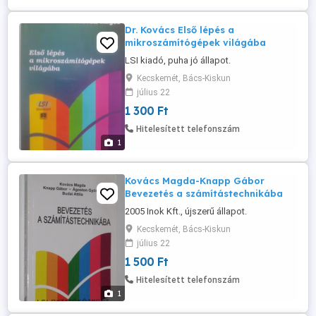
Dr. Kovács Első lépés a
mikroszámítógépek világába
LSI kiadó, puha jó állapot.
Kecskemét, Bács-Kiskun
július 22
1 300 Ft
Hitelesített telefonszám
1
Kovács Magda-Knapp Gábor
Bevezetés a számítástechnikába
2005 Inok Kft., újszerű állapot.
Kecskemét, Bács-Kiskun
július 22
1 500 Ft
Hitelesített telefonszám
1