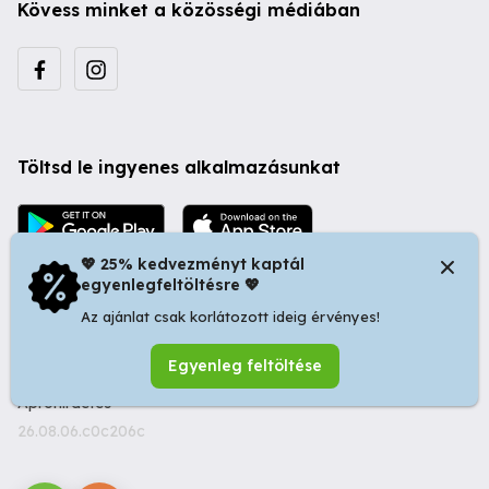
Kövess minket a közösségi médiában
Töltsd le ingyenes alkalmazásunkat
💖 25% kedvezményt kaptál
egyenlegfeltöltésre 💖
Az ajánlat csak korlátozott ideig érvényes!
© 2026 Startapró S.R.L. | Bulevardul Dacia nr 34, Oradea
Egyenleg feltöltése
410346, Romania | Tax ID: RO44483373 -
Ingyenes
Apróhirdetés
26.08.06.c0c206c