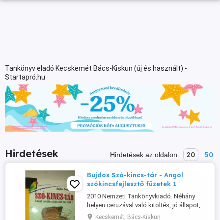
Tankönyv eladó Kecskemét Bács-Kiskun (új és használt) -
Startapró.hu
Hirdetések
20
50
Hirdetések az oldalon:
Bujdos Szó-kincs-tár - Angol
szókincsfejlesztő füzetek 1
2010 Nemzeti Tankönyvkiadó. Néhány
helyen ceruzával való kitöltés, jó állapot,
puha
Kecskemét, Bács-Kiskun