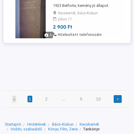
1923 Belforte, kemény jó állapot.
Kecskemét, Bács-Kiskun
július 11
2 900 Ft
Hitelesített telefonszám
3
›
‹
1
2
…
9
10
Startapró
Hirdetések
Bács-Kiskun
Kecskemét
Hobbi, szabadidő
Könyv, Film, Zene
Tankönyv