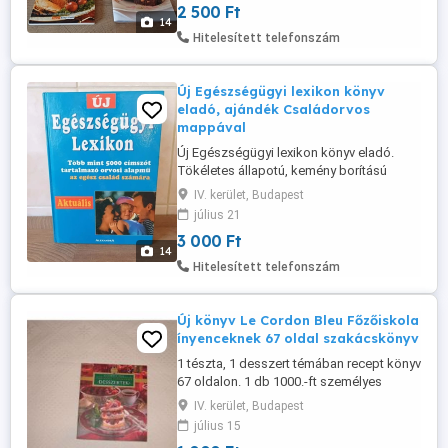
2 500 Ft
14
Hitelesített telefonszám
Új Egészségügyi lexikon könyv
eladó, ajándék Családorvos
mappával
Új Egészségügyi lexikon könyv eladó.
Tökéletes állapotú, kemény borítású
könyv. Ajándékba adok hozzá egy
IV. kerület, Budapest
Családorvos mappát. Újpestről elvihető.
július 21
3 000 Ft
14
Hitelesített telefonszám
Új könyv Le Cordon Bleu Főzőiskola
ínyenceknek 67 oldal szakácskönyv
1 tészta, 1 desszert témában recept könyv
67 oldalon. 1 db 1000.-ft személyes
átvétel budapest 4. káposztásmegyeren
IV. kerület, Budapest
vagy utalás után postázom
július 15