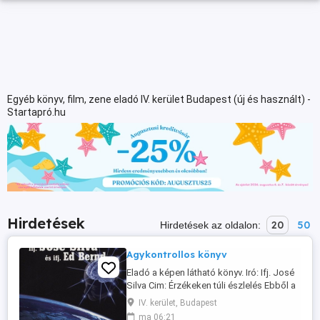
Egyéb könyv, film, zene eladó IV. kerület Budapest (új és használt) -
Startapró.hu
Hirdetések
20
50
Hirdetések az oldalon:
Agykontrollos könyv
Eladó a képen látható könyv. Iró: Ifj. José
Silva Cim: Érzékeken túli észlelés Ebből a
könyvből nagyon egyszerüen meg lehet
IV. kerület, Budapest
tanulni, az agykontrollt, és azt is, hogy
ma 06:21