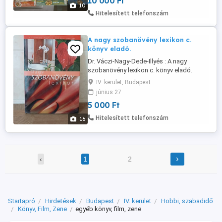
10 000 Ft
Meglepetés karcsúsító különszám, 1 db.
10
Tina újság, 1 db. Kiskegyed konyhája, 1
Hitelesített telefonszám
Rama házi sütemények receptfüzet, és ...
A nagy szobanövény lexikon c.
könyv eladó.
Dr. Váczi-Nagy-Dede-Illyés : A nagy
szobanövény lexikon c. könyv eladó.
Tökéletes állapotú, nagy méretű, kemény
IV. kerület, Budapest
borítású könyv. Szép, mutatós könyv,
június 27
ajándékba is kiváló választás. Újpestről
5 000 Ft
elvihető. A természettől elszakadva
ösztönösen vágyódunk a természettel
Hitelesített telefonszám
16
együtt elvesztett hangulatokra,
harmóniákra. ...
›
‹
1
2
Startapró
Hirdetések
Budapest
IV. kerület
Hobbi, szabadidő
Könyv, Film, Zene
egyéb könyv, film, zene