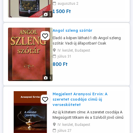
illusztrációkkal. Irányár: 1500 Ft db Több
augusztus 2
példánynál jelentős árengedmény.
1 500 Ft
1
Angol szleng szótár
Eladó a képen látható1 db Angol szleng
szótár. Vadi új állapotban! Csak
személyes átvétel Újpesten, készpénzért.
IV. kerület, Budapest
július 31
800 Ft
1
Megjelent Aranyosi Ervin: A
szeretet csodája című új
verseskötetet
Az új kötetem címe: A szeretet csodája A
Megsúgott titkaim és a Szívből jövő című
köteteimmel megegyező méretben, 135
IV. kerület, Budapest
vers és 74 saját készítésű digitális
július 27