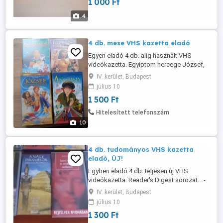
1 000 Ft
4
4 db. mese VHS kazetta eladó
Egyen eladó 4 db. alig használt VHS
videókazetta. Egyiptom hercege József,
az álmok királya Pocahontas Anastasia
IV. kerület, Budapest
Újpestről elvihető.
július 10
1 500 Ft
Hitelesített telefonszám
10
4 db. tudományos VHS kazetta
eladó, ÚJ!
Egyben eladó 4 db. teljesen új VHS
videókazetta. Reader's Digest sorozat....-
természet fölötti erők - a nagy piramisok -
IV. kerület, Budapest
szent helyek és titokzatos szellemek -
július 10
különös lények és ufók Újpestről elvihető.
1 300 Ft