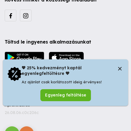
Töltsd le ingyenes alkalmazásunkat
💖 25% kedvezményt kaptál
egyenlegfeltöltésre 💖
Az ajánlat csak korlátozott ideig érvényes!
© 2026 Startapró S.R.L. | Bulevardul Dacia nr 34, Oradea
Egyenleg feltöltése
410346, Romania | Tax ID: RO44483373 -
Ingyenes
Apróhirdetés
26.08.06.c0c206c