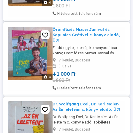
4
1 800 Ft
évszaknak megfelelően dolgoztak fel a
könyv készítői. A könyvben
Hitelesített telefonszám
felelevenednek ...
Örömfőzés Mizsei Janival és
Kapunics Grétivel c. könyv eladó,
ÚJ!
Eladó egy teljesen új, keményborítású
könyv, Örömfőzés Mizsei Janival és
Kapunics Grétivel címmel.
IV. kerület, Budapest
Vákuumcsomagolt, ezért ajándéknak is
július 21
kiváló. A Lidl 10. jubileumi szakácskönyve
1 000 Ft
az otthoni sütés-főzést egy közös
4
1 800 Ft
gasztronómiai élménnyé varázsoló
receptgyűjtemény teljes megújuláson
Hitelesített telefonszám
ment át: ezúttal ...
Dr. Wolfgang Exel, Dr. Karl Maier-
Az Én leleteim c. könyv eladó, ÚJ!
Dr. Wolfgang Exel, Dr. Karl Maier- Az Én
leleteim c. könyv eladó. Tökéletes
állapotú, nem lapozott könyv. Az én
IV. kerület, Budapest
leleteim" c. könyv hiánypótló szerepet tölt