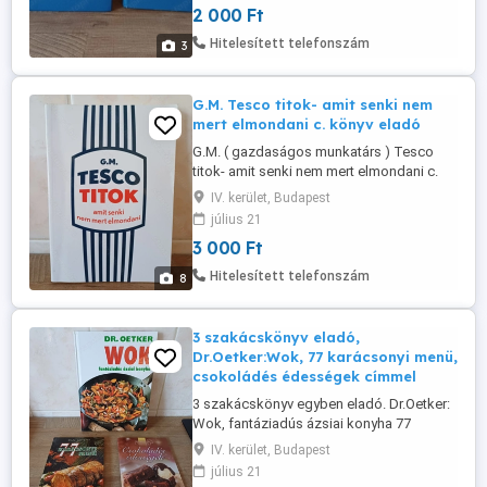
2 000 Ft
Hitelesített telefonszám
3
G.M. Tesco titok- amit senki nem
mert elmondani c. könyv eladó
G.M. ( gazdaságos munkatárs ) Tesco
titok- amit senki nem mert elmondani c.
könyv eladó. Tökéletes állapotú, puha
IV. kerület, Budapest
borítású. "Ez a könyv durva. Frankón. Nem
július 21
azért mondom ezt, hogy maguk
3 000 Ft
megvegyék, habár általában ez a cél egy
ilyen ajánlóban. De ez most tényleg az. A
Hitelesített telefonszám
8
srác vagy nagyon bátor, vagy nagyon ...
3 szakácskönyv eladó,
Dr.Oetker:Wok, 77 karácsonyi menü,
csokoládés édességek címmel
3 szakácskönyv egyben eladó. Dr.Oetker:
Wok, fantáziadús ázsiai konyha 77
karácsonyi menü Csokoládés édességek.
IV. kerület, Budapest
Nem lapozott, új könyvek, füzetek,
július 21
ajándéknak is kiváló. Újpesten átvehetők.