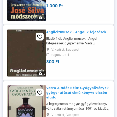
mire is lehet ezt felhasználni a mindennapi
1 000 Ft
életben. A könyv csak Újpesten
személyesen készpénzért vehető át! Én
úgy tudom, hogy ezt a ...
1
Anglicizmusok - Angol kifejezések
Eladó 1 db Anglicizmusok - Angol
kifejezések gyüjteménye. Vadi új
állapotban. Csak személyes átvétel
IV. kerület, Budapest
Újpesten, készpénzért.
augusztus 4
800 Ft
1
Varró Aladár Béla: Gyógynövények
gyógyhatásai című könyve olcsón
eladó
A legteljesebb magyar gyógyfüveskönyv
változatlan utánnyomása, 1991-es kiadás,
eredeti, új, nyomdai példány. 391 oldal,
IV. kerület, Budapest