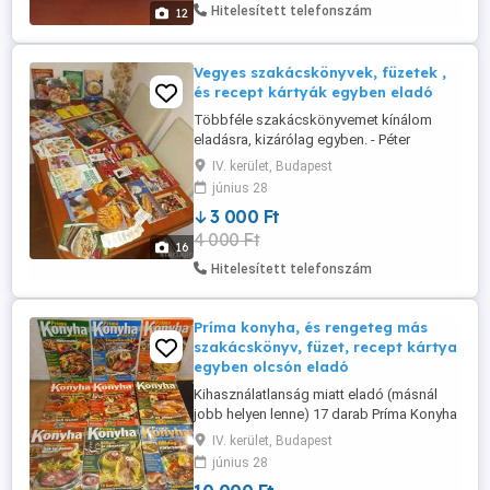
Hitelesített telefonszám
12
Vegyes szakácskönyvek, füzetek ,
és recept kártyák egyben eladó
Többféle szakácskönyvemet kínálom
eladásra, kizárólag egyben. - Péter
Jánosné-befőzés, lekvárok, és kompótok
IV. kerület, Budapest
- vadételek - nyári édességek, fagylaltok -
június 28
A család konyhája - kínai ízek - A 100
3 000 Ft
legjobb gyors étel - Boruzs Jánosné
4 000 Ft
-ételek római edényben - Gyermelyi
16
tésztafantáziák - Vomberg Frigyes ...
Hitelesített telefonszám
Príma konyha, és rengeteg más
szakácskönyv, füzet, recept kártya
egyben olcsón eladó
Kihasználatlanság miatt eladó (másnál
jobb helyen lenne) 17 darab Príma Konyha
magazin. 2003-2006-os kiadás. Tökéletes
IV. kerület, Budapest
állapotúak, csak megvettem őket.
június 28
Továbbá van még a csomagban 2 db.