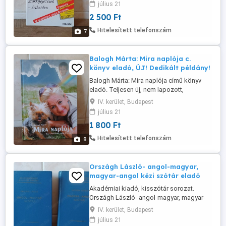
július 21
be, hiszen az utóbbi időben egyre
2 500 Ft
világosabbá vált, hogy igen nagy az igény
az orvosi kórismékkel és leletekkel
Hitelesített telefonszám
7
kapcsolatos információkra. Az ...
Balogh Márta: Mira naplója c.
könyv eladó, ÚJ! Dedikált példány!
Balogh Márta: Mira naplója című könyv
eladó. Teljesen új, nem lapozott,
DEDIKÁLT könyv. 2 darab van eladó, ( az ár
IV. kerület, Budapest
egy darabra vonatkozik) többet
július 21
vásároltam belőle, de a saját példányom
1 800 Ft
elég nekem. Ajándéknak is kiváló
azoknak, akik szintén kutya rajongók.
Hitelesített telefonszám
8
Mira a szeméttelepen talált vak,
daganatos ...
Országh László- angol-magyar,
magyar-angol kézi szótár eladó
Akadémiai kiadó, kisszótár sorozat.
Országh László- angol-magyar, magyar-
angol kézi szótár eladó. Kicsi, kemény
IV. kerület, Budapest
borítású könyvek. Újpesten átvehetők.
július 21