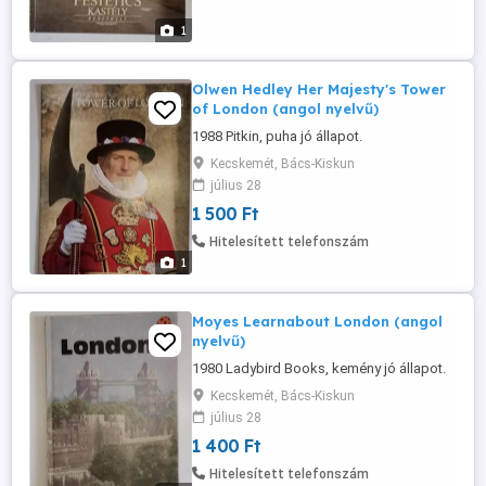
1
Olwen Hedley Her Majesty's Tower
of London (angol nyelvű)
1988 Pitkin, puha jó állapot.
Kecskemét, Bács-Kiskun
július 28
1 500 Ft
Hitelesített telefonszám
1
Moyes Learnabout London (angol
nyelvű)
1980 Ladybird Books, kemény jó állapot.
Kecskemét, Bács-Kiskun
július 28
1 400 Ft
Hitelesített telefonszám