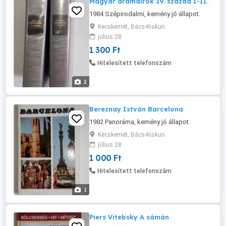
Magyar drámaírók 19. század I-II.
1984 Szépirodalmi, kemény jó állapot.
Kecskemét, Bács-Kiskun
július 28
1 300 Ft
Hitelesített telefonszám
2
Bereznay István Barcelona
1982 Panoráma, kemény jó állapot.
Kecskemét, Bács-Kiskun
július 28
1 000 Ft
Hitelesített telefonszám
1
Piers Vitebsky A sámán