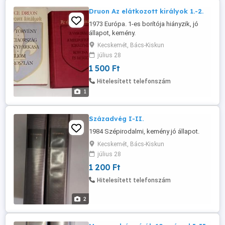
Druon Az elátkozott királyok 1.-2.
1973 Európa. 1-es borítója hiányzik, jó
állapot, kemény.
Kecskemét, Bács-Kiskun
július 28
1 500 Ft
Hitelesített telefonszám
1
Századvég I-II.
1984 Szépirodalmi, kemény jó állapot.
Kecskemét, Bács-Kiskun
július 28
1 200 Ft
Hitelesített telefonszám
2