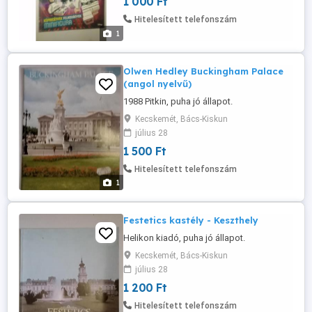
1 000 Ft
Hitelesített telefonszám
1
Olwen Hedley Buckingham Palace
(angol nyelvű)
1988 Pitkin, puha jó állapot.
Kecskemét, Bács-Kiskun
július 28
1 500 Ft
Hitelesített telefonszám
1
Festetics kastély - Keszthely
Helikon kiadó, puha jó állapot.
Kecskemét, Bács-Kiskun
július 28
1 200 Ft
Hitelesített telefonszám