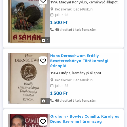
1996 Magyar Könyvlub, kemény jó állapot.
Kecskemét, Bács-Kiskun
július 28
1 500 Ft
Hitelesített telefonszám
1
Hans Dernschwam Erdély
Besztercebánya Törökországi
útinapló
1984 Európa, kemény jó állapot.
Kecskemét, Bács-Kiskun
július 28
1 300 Ft
Hitelesített telefonszám
1
Graham - Bowles Camilla, Károly és
Diana Szerelmi háromszög