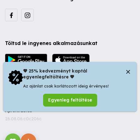
Töltsd le ingyenes alkalmazásunkat
💖 25% kedvezményt kaptál
egyenlegfeltöltésre 💖
Az ajánlat csak korlátozott ideig érvényes!
© 2026 Startapró S.R.L. | Bulevardul Dacia nr 34, Oradea
Egyenleg feltöltése
410346, Romania | Tax ID: RO44483373 -
Ingyenes
Apróhirdetés
26.08.06.c0c206c