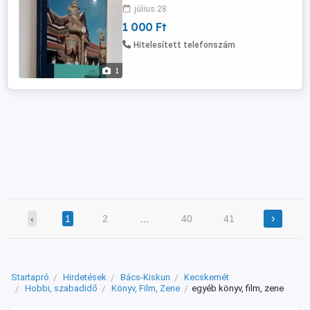
július 28
1 000 Ft
Hitelesített telefonszám
1
›
‹
1
2
…
40
41
Startapró
Hirdetések
Bács-Kiskun
Kecskemét
Hobbi, szabadidő
Könyv, Film, Zene
egyéb könyv, film, zene