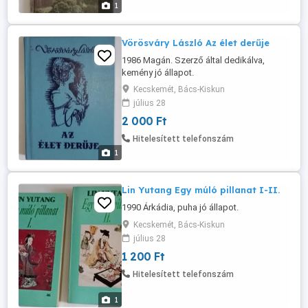
1
Vörösváry László Az élet derűje
1986 Magán. Szerző által dedikálva,
kemény jó állapot.
Kecskemét, Bács-Kiskun
július 28
2 000 Ft
Hitelesített telefonszám
1
Lin Yutang Egy múló pillanat I-II.
1990 Árkádia, puha jó állapot.
Kecskemét, Bács-Kiskun
július 28
1 200 Ft
Hitelesített telefonszám
1