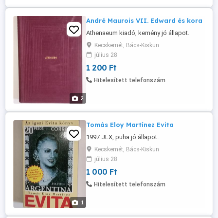
André Maurois VII. Edward és kora
Athenaeum kiadó, kemény jó állapot.
Kecskemét, Bács-Kiskun
július 28
1 200 Ft
Hitelesített telefonszám
2
Tomás Eloy Martínez Evita
1997 JLX, puha jó állapot.
Kecskemét, Bács-Kiskun
július 28
1 000 Ft
Hitelesített telefonszám
1