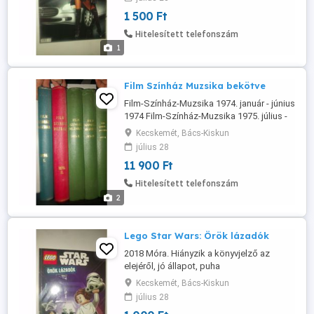
1 500 Ft
Hitelesített telefonszám
1
Film Színház Muzsika bekötve
Film-Színház-Muzsika 1974. január - június
1974 Film-Színház-Muzsika 1975. július -
december 1975 Film-Színház-Muzsika
Kecskemét, Bács-Kiskun
1976 (teljes évfolyam) 1976 Film-Színház-
július 28
Muzsika 1977. július - december 1977
11 900 Ft
Hitelesített telefonszám
2
Lego Star Wars: Örök lázadók
2018 Móra. Hiányzik a könyvjelző az
elejéről, jó állapot, puha
Kecskemét, Bács-Kiskun
július 28