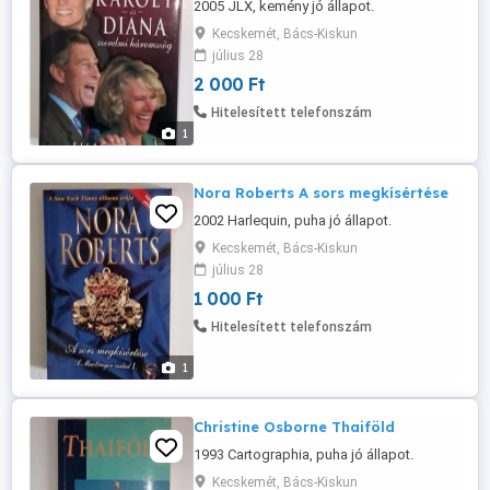
2005 JLX, kemény jó állapot.
Kecskemét, Bács-Kiskun
július 28
2 000 Ft
Hitelesített telefonszám
1
Nora Roberts A sors megkísértése
2002 Harlequin, puha jó állapot.
Kecskemét, Bács-Kiskun
július 28
1 000 Ft
Hitelesített telefonszám
1
Christine Osborne Thaiföld
1993 Cartographia, puha jó állapot.
Kecskemét, Bács-Kiskun