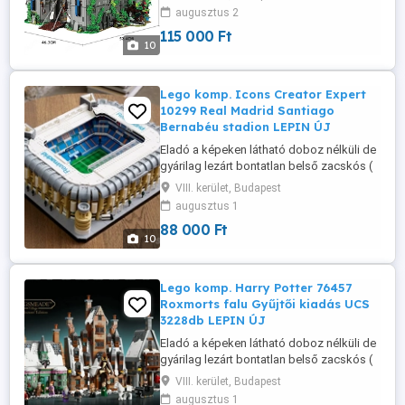
leírással együtt, tehát teljesen új! Szuper
augusztus 2
minőség, 100% kompatibilitás 1:1-ben,
115 000 Ft
kiváló termék, nálam van, azonnal tudom
10
adni küldeni. Személyes átadás
megoldható a keleti pályaudvarnál ...
Lego komp. Icons Creator Expert
10299 Real Madrid Santiago
Bernabéu stadion LEPIN ÚJ
Eladó a képeken látható doboz nélküli de
gyárilag lezárt bontatlan belső zacskós (
lego kompatibilis) szett leírással együtt,
VIII. kerület, Budapest
tehát teljesen új, csak doboz nincs hozzá.
augusztus 1
Szuper minőség, 100% kompatibilitás 1:1-
88 000 Ft
ben, kiváló termék, nálam van, azonnal
10
tudom adni küldeni. Személyes átadás
megoldható a keleti ...
Lego komp. Harry Potter 76457
Roxmorts falu Gyűjtői kiadás UCS
3228db LEPIN ÚJ
Eladó a képeken látható doboz nélküli de
gyárilag lezárt bontatlan belső zacskós (
lego kompatibilis) szett leírással együtt,
VIII. kerület, Budapest
tehát teljesen új, csak doboz nincs hozzá.
augusztus 1