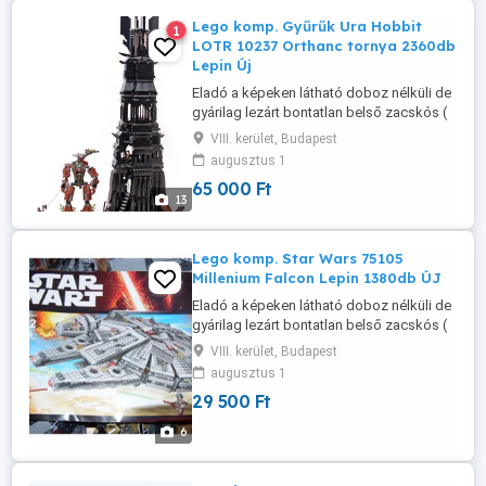
Lego komp. Gyűrűk Ura Hobbit
1
LOTR 10237 Orthanc tornya 2360db
Lepin Új
Eladó a képeken látható doboz nélküli de
gyárilag lezárt bontatlan belső zacskós (
lego kompatibilis) szett leírással együtt,
VIII. kerület, Budapest
tehát teljesen új, csak doboz nincs hozzá.
augusztus 1
Szuper minőség, 100% kompatibilitás 1:1-
65 000 Ft
ben, kiváló termék, nálam van, azonnal
13
tudom adni küldeni. Személyes átadás
megoldható a keleti ...
Lego komp. Star Wars 75105
Millenium Falcon Lepin 1380db ÚJ
Eladó a képeken látható doboz nélküli de
gyárilag lezárt bontatlan belső zacskós (
lego kompatibilis) szett leírással, tehát
VIII. kerület, Budapest
teljesen új, csak doboz nincs hozzá.
augusztus 1
Szuper minőség, 100% kompatibilitás 1:1-
29 500 Ft
ben, kiváló termék, nálam van, azonnal
tudom adni küldeni. Személyes átadás
6
megoldható a keleti pályaudvarnál ...