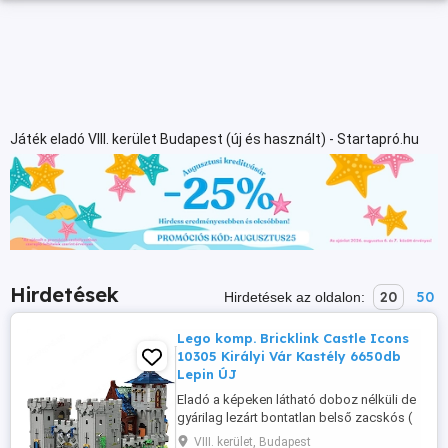
Játék eladó VIII. kerület Budapest (új és használt) - Startapró.hu
Hirdetések
20
50
Hirdetések az oldalon:
Lego komp. Bricklink Castle Icons
10305 Királyi Vár Kastély 6650db
Lepin ÚJ
Eladó a képeken látható doboz nélküli de
gyárilag lezárt bontatlan belső zacskós (
lego kompatibilis) dobozos szett
VIII. kerület, Budapest