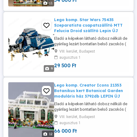
54 000 Ft
ben, kiváló termék, nálam van, azonnal
11
tudom adni küldeni. Személyes átadás
megoldható a keleti ...
Lego komp. Star Wars 75435
Szeparatista csapatszállító MTT
Felucia Droid szállító Lepin ÚJ
Eladó a képeken látható doboz nélküli de
gyárilag lezárt bontatlan belső zacskós (
lego kompatibilis) szett leírással együtt,
VIII. kerület, Budapest
tehát teljesen új, csak doboz nincs hozzá.
augusztus 1
Szuper minőség, 100% kompatibilitás 1:1-
29 500 Ft
ben, kiváló termék, nálam van, azonnal
9
tudom adni küldeni. Személyes átadás
megoldható a keleti ...
Lego komp. Creator Icons 21353
Botanikus kert Botanical Garden
moduláris ház 3792db LEPIN ÚJ
Eladó a képeken látható doboz nélküli de
gyárilag lezárt bontatlan belső zacskós (
lego kompatibilis) szett leírással együtt,
VIII. kerület, Budapest
tehát teljesen új, csak doboz nincs hozzá.
augusztus 1
Szuper minőség, 100% kompatibilitás 1:1-
66 000 Ft
ben, kiváló termék, nálam van, azonnal
12
tudom adni küldeni. Személyes átadás