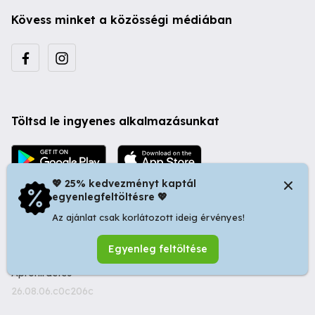
Kövess minket a közösségi médiában
Töltsd le ingyenes alkalmazásunkat
💖 25% kedvezményt kaptál
egyenlegfeltöltésre 💖
Az ajánlat csak korlátozott ideig érvényes!
© 2026 Startapró S.R.L. | Bulevardul Dacia nr 34, Oradea
Egyenleg feltöltése
410346, Romania | Tax ID: RO44483373 -
Ingyenes
Apróhirdetés
26.08.06.c0c206c