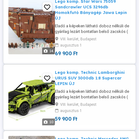
Lego komp. Star Wars 75059
Sandcrawler UCS 3296db
Homokfutó Bányagép Jawa Lepin
ÚJ
Eladó a képeken látható doboz nélküli de
gyárilag lezárt bontatlan belső zacskós (
lego kompatibilis) szett leírással együtt,
VIII. kerület, Budapest
tehát teljesen új, csak doboz nincs hozzá.
augusztus 1
Szuper minőség, 100% kompatibilitás 1:1-
14
69 900 Ft
ben, kiváló termék, nálam van, azonnal
tudom adni küldeni. Személyes átadás
megoldható a keleti ...
Lego komp. Technic Lamborghini
URUS SUV 3000db 1:8 Supercar
LEPIN ÚJ
Eladó a képeken látható doboz nélküli de
gyárilag lezárt bontatlan belső zacskós (
lego kompatibilis) szett leírással együtt,
VIII. kerület, Budapest
tehát teljesen új, csak doboz nincs hozzá.
augusztus 1
Szuper minőség, 100% kompatibilitás 1:1-
59 900 Ft
ben, kiváló termék, nálam van, azonnal
10
tudom adni küldeni. Személyes átadás
megoldható a keleti ...
Lego komp. Technic Mercedes AMG