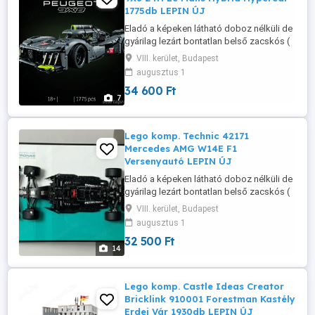
1775db LEPIN ÚJ
Eladó a képeken látható doboz nélküli de
gyárilag lezárt bontatlan belső zacskós (
lego kompatibilis) szett leírással együtt,
VIII. kerület, Budapest
tehát teljesen új, csak doboz nincs hozzá.
augusztus 1
Szuper minőség, 100% kompatibilitás 1:1-
34 600 Ft
ben, kiváló termék, nálam van, azonnal
7
tudom adni küldeni. Személyes átadás
megoldható a keleti ...
Lego komp. Technic 42171
Mercedes AMG W14E F1
Versenyautó LEPIN ÚJ
Eladó a képeken látható doboz nélküli de
gyárilag lezárt bontatlan belső zacskós (
lego kompatibilis) szett leírással együtt,
VIII. kerület, Budapest
tehát teljesen új, csak doboz nincs hozzá.
augusztus 1
Szuper minőség, 100% kompatibilitás 1:1-
32 500 Ft
ben, kiváló termék, nálam van, azonnal
14
tudom adni küldeni. Személyes átadás
megoldható a keleti ...
Lego komp. Castle Ideas Creator
Bricklink 910001 Forestman Kastély
Erdei Vár 1930db LEPIN ÚJ