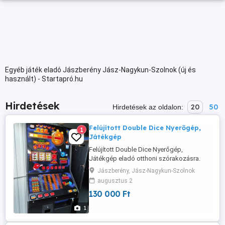
Egyéb játék eladó Jászberény Jász-Nagykun-Szolnok (új és
használt) - Startapró.hu
Hirdetések
20
50
Hirdetések az oldalon:
Felújított Double Dice Nyerőgép,
1
Játékgép
Felújított Double Dice Nyerőgép,
Játékgép eladó otthoni szórakozásra.
Érmét elfogad vissszaad.
Jászberény, Jász-Nagykun-Szolnok
augusztus 2
130 000 Ft
1