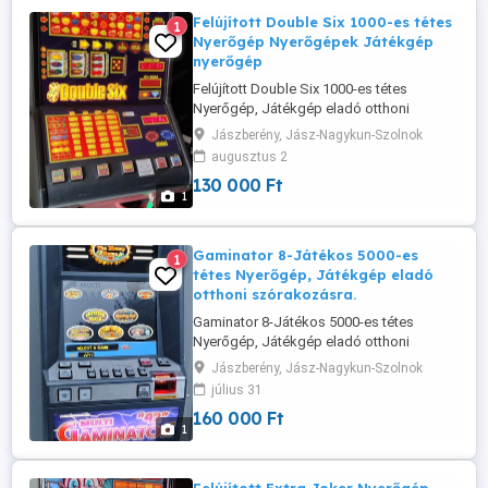
Felújított Double Six 1000-es tétes
1
Nyerőgép Nyerőgépek Játékgép
nyerőgép
Felújított Double Six 1000-es tétes
Nyerőgép, Játékgép eladó otthoni
szórakozásra. Érmét elfogad vissszaad.
Jászberény, Jász-Nagykun-Szolnok
augusztus 2
130 000 Ft
1
Gaminator 8-Játékos 5000-es
1
tétes Nyerőgép, Játékgép eladó
otthoni szórakozásra.
Gaminator 8-Játékos 5000-es tétes
Nyerőgép, Játékgép eladó otthoni
szórakozásra.
Jászberény, Jász-Nagykun-Szolnok
július 31
160 000 Ft
1