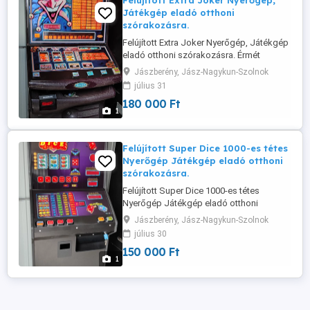
Felújított Extra Joker Nyerőgép,
Játékgép eladó otthoni
szórakozásra.
Felújított Extra Joker Nyerőgép, Játékgép
eladó otthoni szórakozásra. Érmét
elfogad visszaad.
Jászberény, Jász-Nagykun-Szolnok
július 31
180 000 Ft
1
Felújított Super Dice 1000-es tétes
Nyerőgép Játékgép eladó otthoni
szórakozásra.
Felújított Super Dice 1000-es tétes
Nyerőgép Játékgép eladó otthoni
szórakozásra. Érmét elfogad visszaad.
Jászberény, Jász-Nagykun-Szolnok
július 30
150 000 Ft
1