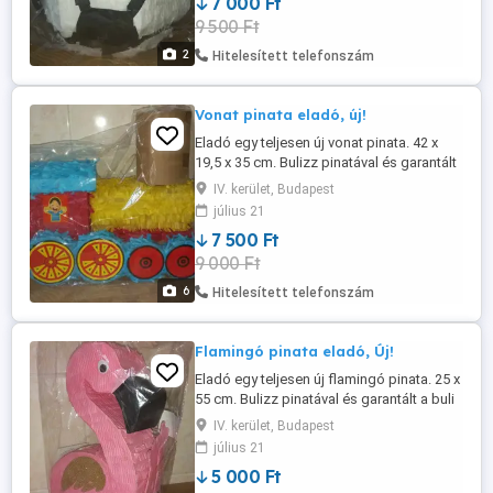
7 000 Ft
szemmel ütlegelnek majd a gyerekek,
9 500 Ft
felnőttek, míg szétszakad és kipereg a
megérdemelt jutalom. Szórakoztató ...
2
Hitelesített telefonszám
Vonat pinata eladó, új!
Eladó egy teljesen új vonat pinata. 42 x
19,5 x 35 cm. Bulizz pinatával és garantált
a buli sikere! A pinata játékot
IV. kerület, Budapest
megtöltheted cukorkával, csokival apró
július 21
meglepetésekkel, amit végül bekötött
7 500 Ft
szemmel ütlegelnek majd a gyerekek,
9 000 Ft
felnőttek, míg szétszakad és kipereg a
megérdemelt jutalom. Szórakoztató ...
6
Hitelesített telefonszám
Flamingó pinata eladó, Új!
Eladó egy teljesen új flamingó pinata. 25 x
55 cm. Bulizz pinatával és garantált a buli
sikere! A pinata játékot megtöltheted
IV. kerület, Budapest
cukorkával, csokival apró
július 21
meglepetésekkel, amit végül bekötött
5 000 Ft
szemmel ütlegelnek majd a gyerekek,