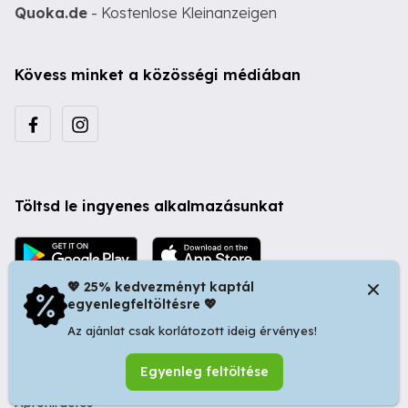
Quoka.de
- Kostenlose Kleinanzeigen
Kövess minket a közösségi médiában
Töltsd le ingyenes alkalmazásunkat
💖 25% kedvezményt kaptál
egyenlegfeltöltésre 💖
Az ajánlat csak korlátozott ideig érvényes!
© 2026 Startapró S.R.L. | Bulevardul Dacia nr 34, Oradea
Egyenleg feltöltése
410346, Romania | Tax ID: RO44483373 -
Ingyenes
Apróhirdetés