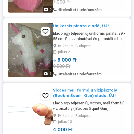
7 000 Ft
felnőttek, míg szétszakad és kipereg a
megérdemelt jutalom. Szórakoztató ...
6
Hitelesített telefonszám
Unikornis pinata eladó, ÚJ!
Eladó egy teljesen új unikornis pinata! 39 x
55 cm. Bulizz pinatával és garantált a buli
sikere! A pinata játékot megtöltheted
IV. kerület, Budapest
cukorkával, csokival apró
július 21
meglepetésekkel, amit végül bekötött
8 000 Ft
szemmel ütlegelnek majd a gyerekek,
9 500 Ft
felnőttek, míg szétszakad és kipereg a
megérdemelt jutalom. Szórakoztató ...
4
Hitelesített telefonszám
Vicces mell formájú vízipisztoly
(Boobie Squirt Gun) eladó, ÚJ!
Eladó egy teljesen új, vicces, mell formájú
vízipisztoly ( Boobie Squirt Gun).
Kifejezetten felnőtteknek szóló,
IV. kerület, Budapest
polgárpukkasztó, humoros party kellék
július 13
legénybúcsúkra és nyári összejövetelekre.
4 000 Ft
A cicipisztoly tartálya vízzel vagy akár