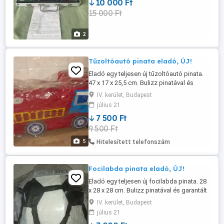
10 000 Ft
15 000 Ft
2
Tűzoltóautó pinata eladó, ÚJ!
Eladó egy teljesen új tűzoltóautó pinata.
47 x 17 x 25,5 cm. Bulizz pinatával és
garantált a buli sikere! A pinata játékot
IV. kerület, Budapest
megtöltheted cukorkával, csokival apró
július 21
meglepetésekkel, amit végül bekötött
7 500 Ft
szemmel ütlegelnek majd a gyerekek,
9 500 Ft
felnőttek, míg szétszakad és kipereg a
megérdemelt jutalom. Szórakoztató ...
5
Hitelesített telefonszám
Focilabda pinata eladó, ÚJ!
Eladó egy teljesen új focilabda pinata. 28
x 28 x 28 cm. Bulizz pinatával és garantált
a buli sikere! A pinata játékot
IV. kerület, Budapest
megtöltheted cukorkával, csokival apró
július 21
meglepetésekkel, amit végül bekötött