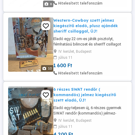
itallal is feltölthető, és a mellbimbókon
Hitelesített telefonszám
6
keresztül spricceli ki a ...
Western-Cowboy szett jelmez
kiegészítő eladó, plusz ajándék
sheriff csillaggal, ÚJ!
Eladó egy 22 cm-es játék pisztolyt,
fémhatású bilincset és sheriff csillagot
tartalmazó vadnyugati szett, és külön
IV. kerület, Budapest
ajándékba adok egy sheriff csillag
július 11
jelvényt. Tökéletes kiegészítő gyermekek
1 600 Ft
jelmezéhez, szerepjátékokhoz. 3 éves kor
10
felett ajánlott, de szülői felügyeletet
Hitelesített telefonszám
igényel. Újpesten személyesen ...
6 részes SWAT rendőr (
kommandós) jelmez kiegészítő
szett eladó, ÚJ!
Eladó egy teljesen új, 6 részes gyermek
SWAT rendőr (kommandós) jelmez-
kiegészítő szett, amely egy műanyag
IV. kerület, Budapest
golyóálló mellényt, játék gránátokat,
július 11
távcsövet, játék kést és walkie-talkie-t
4 200 Ft
tartalmaz. A mellény (páncél) műanyagból