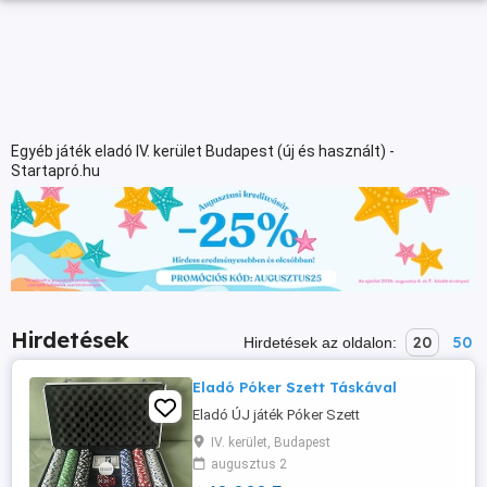
Egyéb játék eladó IV. kerület Budapest (új és használt) -
Startapró.hu
Hirdetések
20
50
Hirdetések az oldalon:
Eladó Póker Szett Táskával
Eladó ÚJ játék Póker Szett
IV. kerület, Budapest
augusztus 2