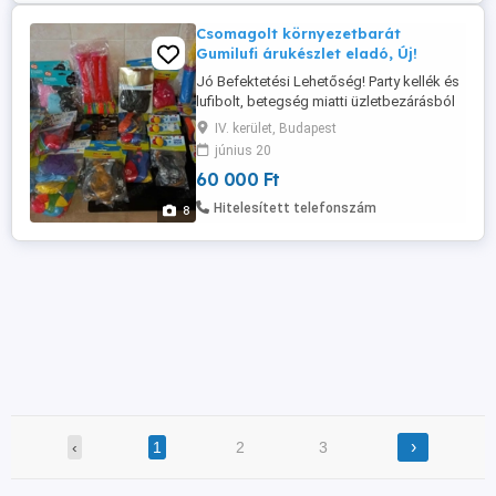
Csomagolt környezetbarát
Gumilufi árukészlet eladó, Új!
Jó Befektetési Lehetőség! Party kellék és
lufibolt, betegség miatti üzletbezárásból
megmaradt csomagolt Gumilufi
IV. kerület, Budapest
árukészlet Egyben eladó. Kedvező áron
június 20
kínálom, már meglévő üzletbe is, de
60 000 Ft
újonnan nyíló party, vagy más típusú
üzletbe ( pl. közért, játék bolt, stb.) is
Hitelesített telefonszám
8
tökéletes lehetőség. Egyedileg ...
›
‹
1
2
3