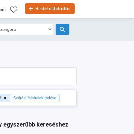
Hirdetésfeladás
kom
ál
Szűrési feltételek törlése
agy egyszerűbb kereséshez