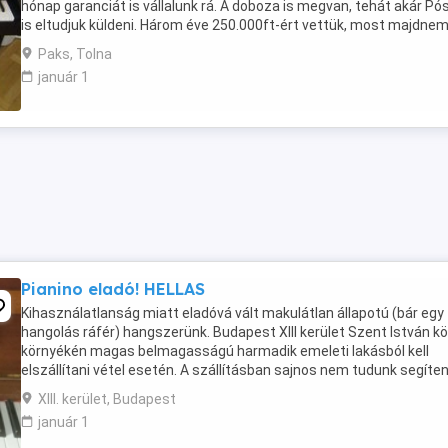
hónap garanciát is vállalunk rá. A doboza is megvan, tehát akár Pó
is eltudjuk küldeni. Három éve 250.000ft-ért vettük, most majdnem
feléért odaadjuk!
Paks, Tolna
január 1
Pianino eladó! HELLAS
Kihasználatlanság miatt eladóvá vált makulátlan állapotú (bár egy
hangolás ráfér) hangszerünk. Budapest XIII kerület Szent István kö
környékén magas belmagasságú harmadik emeleti lakásból kell
elszállítani vétel esetén. A szállításban sajnos nem tudunk segíten
a vevő dolga lesz ezt kérem figyelembe ...
XIII. kerület, Budapest
január 1