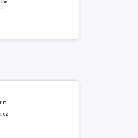
stán
 a
rút
i, az