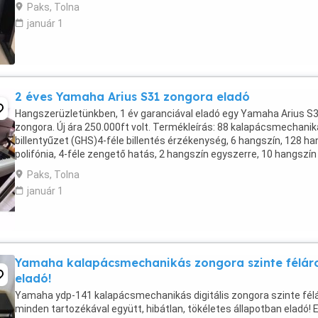
Paks, Tolna
január 1
2 éves Yamaha Arius S31 zongora eladó
Hangszerüzletünkben, 1 év garanciával eladó egy Yamaha Arius S
zongora. Új ára 250.000ft volt. Termékleírás: 88 kalapácsmechani
billentyűzet (GHS)4-féle billentés érzékenység, 6 hangszín, 128 ha
polifónia, 4-féle zengető hatás, 2 hangszín egyszerre, 10 hangszín
demo, 50 zongoradarabPC-ről dalok ...
Paks, Tolna
január 1
Yamaha kalapácsmechanikás zongora szinte félár
eladó!
Yamaha ydp-141 kalapácsmechanikás digitális zongora szinte félá
minden tartozékával együtt, hibátlan, tökéletes állapotban eladó! 