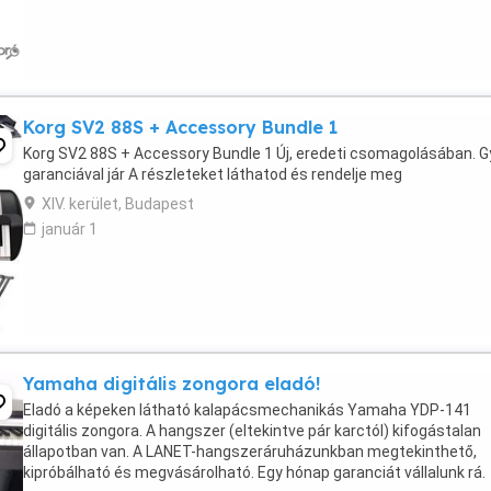
Korg SV2 88S + Accessory Bundle 1
Korg SV2 88S + Accessory Bundle 1 Új, eredeti csomagolásában. G
garanciával jár A részleteket láthatod és rendelje meg
XIV. kerület, Budapest
január 1
Yamaha digitális zongora eladó!
Eladó a képeken látható kalapácsmechanikás Yamaha YDP-141
digitális zongora. A hangszer (eltekintve pár karctól) kifogástalan
állapotban van. A LANET-hangszeráruházunkban megtekinthető,
kipróbálható és megvásárolható. Egy hónap garanciát vállalunk rá.