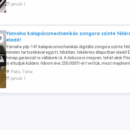
január 1
Yamaha kalapácsmechanikás zongora szinte félár
eladó!
Yamaha ydp-141 kalapácsmechanikás digitális zongora szinte félá
minden tartozékával együtt, hibátlan, tökéletes állapotban eladó! 
hónap garanciát is vállalunk rá. A doboza is megvan, tehát akár Pó
is eltudjuk küldeni. Három éve 250.000ft-ért vettük, most majdnem
feléért odaadjuk!
Paks, Tolna
január 1