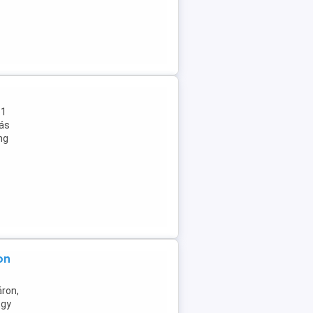
31
kás
ng
on
ron,
Egy