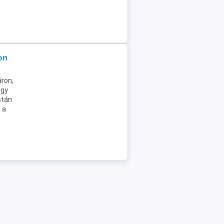
on
ron,
Egy
stán
 a