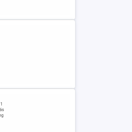
31
kás
ng