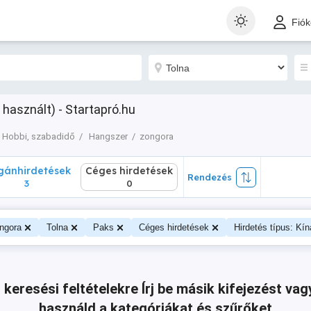
nhirdetések
Céges hirdetések
Rendezés
Fió
3
0
 használt) - Startapró.hu
Hobbi, szabadidő
Hangszer
zongora
ánhirdetések
Céges hirdetések
Rendezés
3
0
ngora
Tolna
Paks
Céges hirdetések
Hirdetés típus: Kín
 keresési feltételekre
Írj be másik kifejezést v
használd a kategóriákat és szűrőket