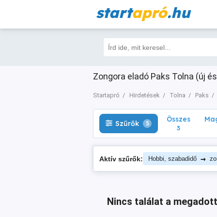
start
apró
.hu
Összes
Magá
Szűrők
5
3
Zongora eladó Paks Tolna (új és
Startapró
Hirdetések
Tolna
Paks
Összes
Mag
Szűrők
5
3
→
Aktív szűrők:
Hobbi, szabadidő
zo
Nincs találat a megadott