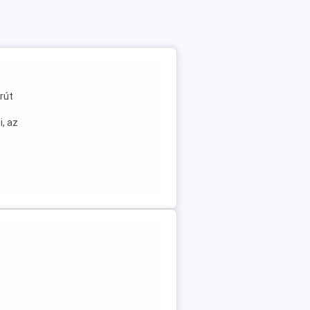
rút
i, az