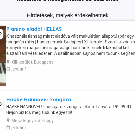
Hirdetések, melyek érdekelhetnek
Pianino eladó! HELLAS
Kihasználatlanság miatt eladóvá vált makulátlan állapotú (bár egy
hangolás ráfér) hangszerünk. Budapest XIII kerület Szent István kö
környékén magas belmagasságú harmadik emeleti lakásból kell
elszállítani vétel esetén. A szállításban sajnos nem tudunk segíten
a vevő dolga lesz ezt kérem figyelembe ...
XIII. kerület, Budapest
január 1
Haake Hannover zongora
HAAKE HANNOVER típusú,antik zongora eladó. Irányára 199 999ft.
Hívjon biztos meg tudunk egyezni!
Mesztegnyo, Somogy
január 1