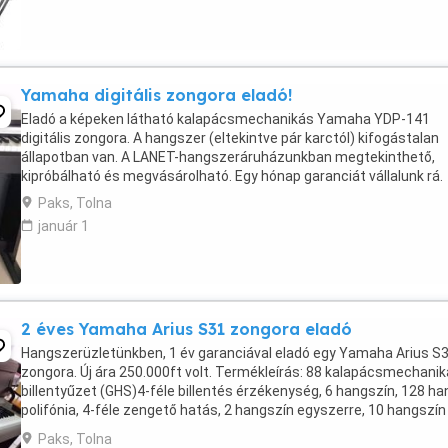
Yamaha digitális zongora eladó!
Eladó a képeken látható kalapácsmechanikás Yamaha YDP-141
digitális zongora. A hangszer (eltekintve pár karctól) kifogástalan
állapotban van. A LANET-hangszeráruházunkban megtekinthető,
kipróbálható és megvásárolható. Egy hónap garanciát vállalunk rá.
Paks, Tolna
január 1
2 éves Yamaha Arius S31 zongora eladó
Hangszerüzletünkben, 1 év garanciával eladó egy Yamaha Arius S
zongora. Új ára 250.000ft volt. Termékleírás: 88 kalapácsmechani
billentyűzet (GHS)4-féle billentés érzékenység, 6 hangszín, 128 ha
polifónia, 4-féle zengető hatás, 2 hangszín egyszerre, 10 hangszín
demo, 50 zongoradarabPC-ről dalok ...
Paks, Tolna