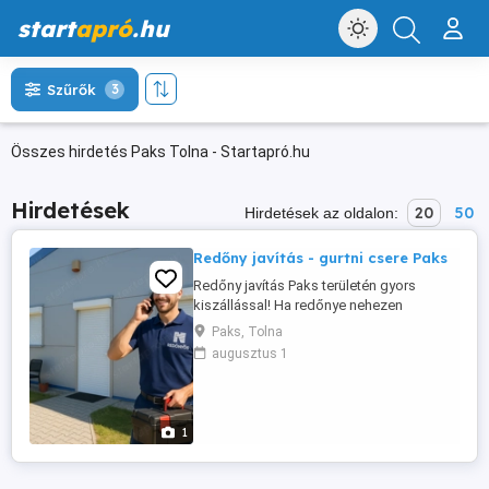
start
apró
.hu
Szűrők
3
Összes hirdetés Paks Tolna - Startapró.hu
Hirdetések
20
50
Hirdetések az oldalon:
Redőny javítás - gurtni csere Paks
Redőny javítás Paks területén gyors
kiszállással! Ha redőnye nehezen
működik, megszorult, elszakadt a gurtni
Paks, Tolna
vagy nem húzható fel rendesen, segítünk
augusztus 1
a javításban. A redőny az egyik
legfontosabb árnyékoló az otthonokban,
de a folyamatos használat miatt idővel
elhasználódhatnak az alkatrészek.
1
Gyakori ...