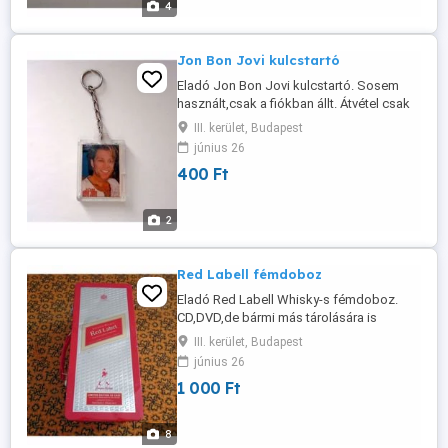
4
Jon Bon Jovi kulcstartó
Eladó Jon Bon Jovi kulcstartó. Sosem
használt,csak a fiókban állt. Átvétel csak
személyesen a lakcímemen,Óbuda 3.ker.
III. kerület, Budapest
június 26
400 Ft
2
Red Labell fémdoboz
Eladó Red Labell Whisky-s fémdoboz.
CD,DVD,de bármi más tárolására is
alkalmas. 1-2 helyen picit horpadt (lásd a
III. kerület, Budapest
képeken). Hordfüllel,zárható csattal.
június 26
Méret: 32x14,5x15cm Átvétel személyesen
1 000 Ft
a lakcímemen,Óbuda 3. ker.
8