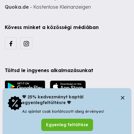
Quoka.de
- Kostenlose Kleinanzeigen
Kövess minket a közösségi médiában
Töltsd le ingyenes alkalmazásunkat
💖 25% kedvezményt kaptál
egyenlegfeltöltésre 💖
Az ajánlat csak korlátozott ideig érvényes!
© 2026 Startapró S.R.L. | Bulevardul Dacia nr 34, Oradea
Egyenleg feltöltése
410346, Romania | Tax ID: RO44483373 -
Ingyenes