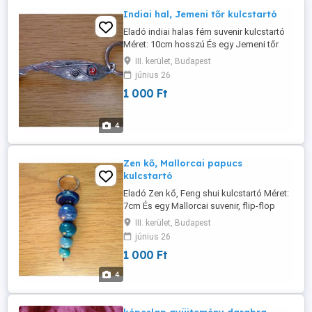
Indiai hal, Jemeni tőr kulcstartó
Eladó indiai halas fém suvenir kulcstartó
Méret: 10cm hosszú És egy Jemeni tőr
suvenir kulcstartó Méret: 6x5cm
III. kerület, Budapest
1000Ft/db Átvétel csak személyesen a
június 26
lakcímemen,Óbuda 3. ker.
1 000 Ft
4
Zen kő, Mallorcai papucs
kulcstartó
Eladó Zen kő, Feng shui kulcstartó Méret:
7cm És egy Mallorcai suvenir, flip-flop
papucs kulcstartó Méret: 6x2cm
III. kerület, Budapest
1000Ft/db Átvétel csak személyesen a
június 26
lakcímemen,Óbuda 3. ker.
1 000 Ft
4