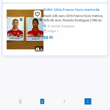
EURO 2016 France focis matricák
Eladó 2db euro 2016 France focis matrica,
50ft/db áron. Ricardo Rodríguez (108) és
Rubin Okotie (646) Átvétel személyesen a
III. kerület, Budapest
lakcímemen,óbuda 3. Ker.
május 1
50 Ft
4
›
‹
1
2