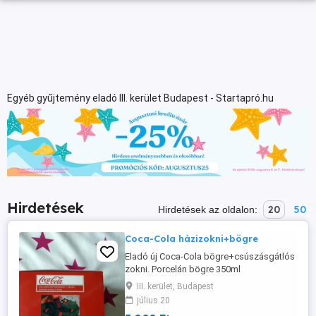
Egyéb gyűjtemény eladó III. kerület Budapest - Startapró.hu
Hirdetések
20
50
Hirdetések az oldalon:
Coca-Cola házizokni+bögre
Eladó új Coca-Cola bögre+csúszásgátlós
zokni. Porcelán bögre 350ml
mosogatógépben mosható, mikrózható.
III. kerület, Budapest
Coca-Cola otthoni zokni one size: 40-45
július 20
Átvétel csak személyesen a