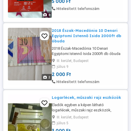
5 000 Ft
lakcímemen,Óbuda 3. ker.
Hitelesített telefonszám
6
2018 Észak-Macedónia 10 Denari
Egyiptomi Istennő Isida 2000ft db
óbuda
2018 Észak-Macedónia 10 Denari
Egyiptomi Istennő Isida 2000ft db óbuda
személyesen óbudán 3db van belőle 36
III. kerület, Budapest
50 104 8272
július 9
2 000 Ft
2
Hitelesített telefonszám
Logarlécek, műszaki rajz eszközök
Eladók egyben a képen látható
logarlécek, műszaki rajz eszközök,
sablonok, szögmérők.
III. kerület, Budapest
július 5
3 000 Ft