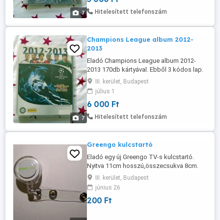
Hitelesített telefonszám
7
Champions League album 2012-
2013
Eladó Champions League album 2012-
2013 170db kártyával. Ebből 3 kódos lap.
Panini, XL Adrenalyn cards Game Album
III. kerület, Budapest
méret: 30x24cm Átvétel csak személyesen
július 1
a lakcímemen,Óbuda 3. ker.
6 000 Ft
Hitelesített telefonszám
7
Greengo kulcstartó
Eladó egy új Greengo TV-s kulcstartó.
Nyitva 11cm hosszú,összecsukva 8cm.
Átmérő: 3cm Átvétel személyesen a
III. kerület, Budapest
lakcímemen,óbuda 3. ker.
június 26
200 Ft