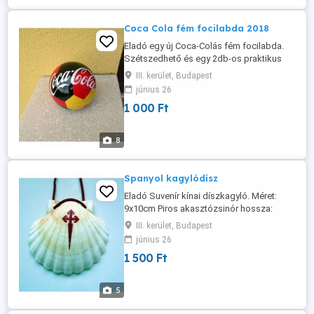
Coca Cola fém focilabda 2018
Eladó egy új Coca-Colás fém focilabda.
Szétszedhető és egy 2db-os praktikus
party kínálótál lesz belőle. Átmérő: 11,5cm
III. kerület, Budapest
Kerület: 38cm Átvétel személyesen a
június 26
lakcímemen,Óbuda 3. ker.
1 000 Ft
8
Spanyol kagylódísz
Eladó Suvenír kínai díszkagyló. Méret:
9x10cm Piros akasztózsinór hossza:
30cm Átvétel csak személyesen a
III. kerület, Budapest
lakcímemen,Óbuda 3. ker.
június 26
1 500 Ft
5