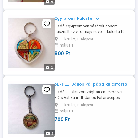
6
Egyiptomi kulcstartó
Eladó egyiptomban vásárolt sosem
használt szív formájú suvenir kulcstartó.
Átvétel csak személyesen a lakcímemen,
III. kerület, Budapest
Óbuda 3.ker.
május 1
800 Ft
2
3D-s II. János Pál pápa kulcstartó
Eladó új, Olaszországban emlékbe vett
3D-s Vatikáni - II. János Pál arcképes
kulcstartó. Átvétel csak személyesen a
III. kerület, Budapest
lakcímemen, Óbuda 3.ker.
május 1
700 Ft
3