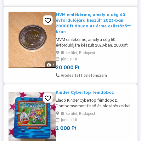
MVM emlékérme, amely a cég 60.
évfordulójára készült 2023-ban.
20000ft óbuda Az érme ezüstözött
bron
MVM emlékérme, amely a cég 60.
évfordulójára készült 2023-ban. 20000ft
óbuda Az érme ezüstözött bronzból
III. kerület, Budapest
készült, és a Magyar Pénzverő Zrt.
június 18
gyártotta.Gyűjtői darab Magyar Villamos
3
20 000 Ft
Művek 1963-2023 emlékérme személyes
átvétel óbudán lakcimemen posta
Hitelesített telefonszám
kizárolag előre fizetés után mpl
csomagautomatába +3000ft 36 ...
Kinder Cybertop fémdoboz
Eladó Kinder Cybertop fémdoboz.
Dombornyomott felső és oldal részekkel.
Méret: 16X14X6cm Átvétel csak
III. kerület, Budapest
személyesen a lakcímemen,Óbuda 3. ker.
június 18
2 000 Ft