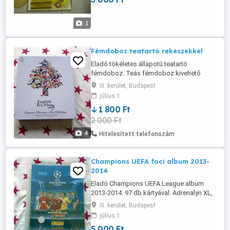
1
Fémdoboz teatartó rekeszekkel
Eladó tökéletes állapotú teatartó
fémdoboz. Teás fémdoboz kivehető
műanyag tartóval. Bármi tartható benne.
III. kerület, Budapest
Méret: 27,5x24,5x4,2cm Átvétel csak
július 1
személyesen a lakcímemen,Óbuda 3. ker.
1 800 Ft
2 000 Ft
4
Hitelesített telefonszám
Champions UEFA foci album 2013-
2014
Eladó Champions UEFA League album
2013-2014. 97 db kártyával. Adrenalyn XL,
Panini Card Game. Album mérete:
III. kerület, Budapest
30x24cm Átvétel csak személyesen a
július 1
lakcímemen,Óbuda 3. ker.
5 000 Ft