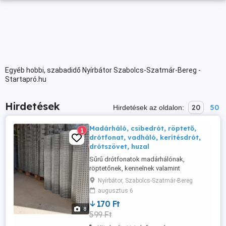
Egyéb hobbi, szabadidő Nyírbátor Szabolcs-Szatmár-Bereg -
Startapró.hu
Hirdetések
20
50
Hirdetések az oldalon:
Madárháló, csibedrót, röptető,
1
drótfonat, vadháló, kerítésdrót,
drótszövet, huzal
Sűrű drótfonatok madárhálónak,
röptetőnek, kennelnek valamint
kerítésfonatok egyéb huzaltermékek
Nyírbátor, Szabolcs-Szatmár-Bereg
közvetlenül a gyártótól! Huzalok stb. 1
augusztus 6
méteres drótfonat 60x60-as már bruttó ,-
170 Ft
Ft-tól. Csibedrót ,- Ft-tól Változás jogát
8
599 Ft
fenntartjuk! Viszonteladóknak és
nagyobb tételben árkedvezmény!