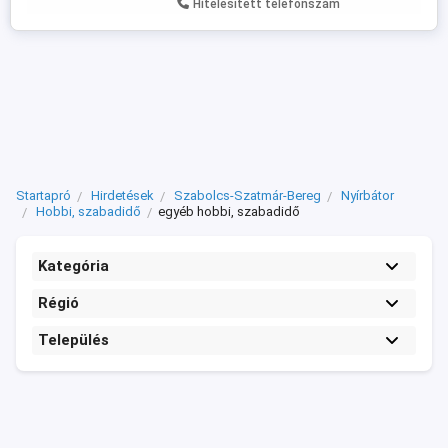
Hitelesített telefonszám
Startapró
Hirdetések
Szabolcs-Szatmár-Bereg
Nyírbátor
Hobbi, szabadidő
egyéb hobbi, szabadidő
Kategória
Régió
Település