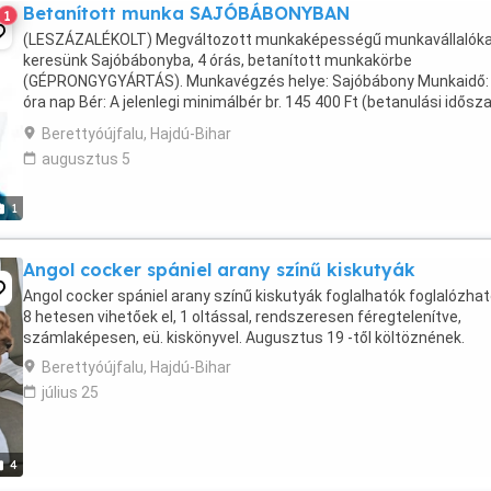
Betanított munka SAJÓBÁBONYBAN
1
(LESZÁZALÉKOLT) Megváltozott munkaképességű munkavállalók
keresünk Sajóbábonyba, 4 órás, betanított munkakörbe
(GÉPRONGYGYÁRTÁS). Munkavégzés helye: Sajóbábony Munkaidő:
óra nap Bér: A jelenlegi minimálbér br. 145 400 Ft (betanulási idősz
után teljesítménybér) Figyelem: Szállást nem tudunk ...
Berettyóújfalu, Hajdú-Bihar
augusztus 5
1
Angol cocker spániel arany színű kiskutyák
Angol cocker spániel arany színű kiskutyák foglalhatók foglalózhat
8 hetesen vihetőek el, 1 oltással, rendszeresen féregtelenítve,
számlaképesen, eü. kiskönyvel. Augusztus 19 -től költöznének.
Berettyóújfalu, Hajdú-Bihar
július 25
4