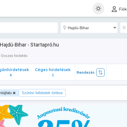
nhirdetések
Céges hirdetések
Rendezés
Fió
6
1
Hajdú-Bihar - Startapró.hu
Összes hirdetés
ánhirdetések
Céges hirdetések
Rendezés
6
1
yóújfalu
Szűrési feltételek törlése