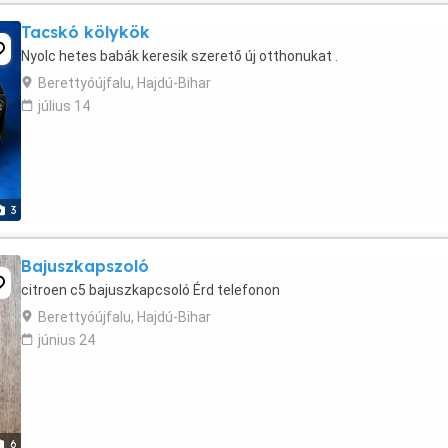
Tacskó kölykök
Nyolc hetes babák keresik szerető új otthonukat .
Berettyóújfalu, Hajdú-Bihar
július 14
3
Bajuszkapszoló
citroen c5 bajuszkapcsoló Érd telefonon
Berettyóújfalu, Hajdú-Bihar
június 24
6