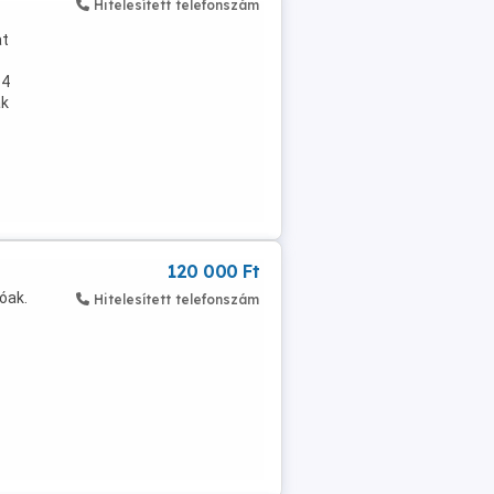
Hitelesített telefonszám
at
 4
ak
120 000 Ft
óak.
Hitelesített telefonszám