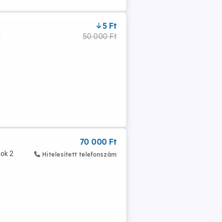
5 Ft
50 000 Ft
l
70 000 Ft
sok 2
Hitelesített telefonszám
.