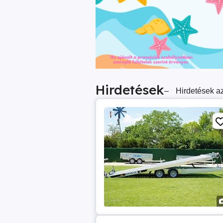
Hirdetések
–
Hirdetések az