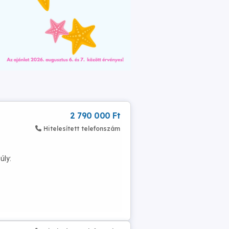
2 790 000 Ft
Hitelesített telefonszám
ó
úly: