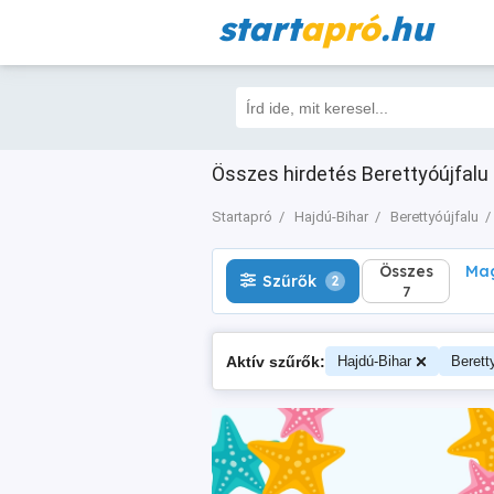
start
apró
.hu
Összes
Magá
Szűrők
2
7
Összes hirdetés Berettyóújfalu 
Startapró
Hajdú-Bihar
Berettyóújfalu
Összes
Mag
Szűrők
2
7
Aktív szűrők:
Hajdú-Bihar
Berett