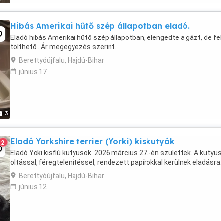
Hibás Amerikai hűtő szép állapotban eladó.
Eladó hibás Amerikai hűtő szép állapotban, elengedte a gázt, de fe
tölthető.. Ár megegyezés szerint..
Berettyóújfalu, Hajdú-Bihar
június 17
3
Eladó Yorkshire terrier (Yorki) kiskutyák
2
Eladó Yoki kisfiú kutyusok. 2026 március 27.-én születtek. A kutyu
oltással, féregtelenítéssel, rendezett papírokkal kerülnek eladásra
Berettyóújfalu, Hajdú-Bihar
június 12