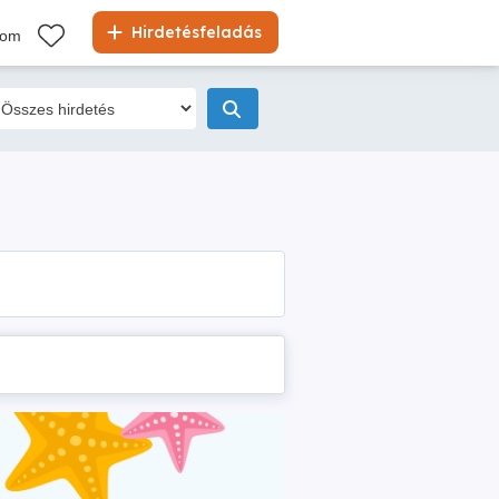
Hirdetésfeladás
kom