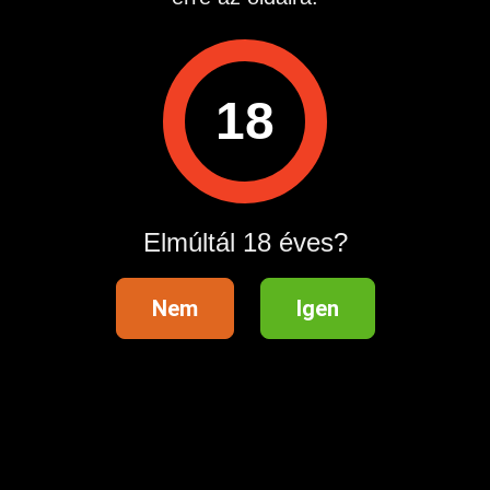
Megtekintések:
0
Szabálytalan hirdetés?
18
A hirdetővel való kapcsolatfelvételhez lépj be startapró.hu
fiókodba vagy regisztrálj gyorsan most!
Belépés / Regisztráció
Elmúltál 18 éves?
Nem
Igen
Hirdetés megosztása