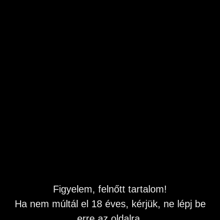
Szőrös hónalj az igazi. Ilyen típust keresek.
Budapest
,
XIV. kerület
Feladás dátuma: 2026.06.23 19:09
Leírás
Szia.
Zoli vagyok 42 éves.
Szőrösebb típusú vékony hölgyet keresek.
Szimpatizálás szőrös hónalj alap feltétel.
Ha neked is hasonló a gondolkodásod és a kinézeted mint
a képen látható hölgyé jelentkezz!.
Figyelem, felnőtt tartalom!
Zoli
Ha nem múltál el 18 éves, kérjük, ne lépj be
Hirdetés azonosító
: 1733509741
erre az oldalra.