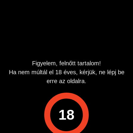
40es domináns pasi vagyok élénk fantáziával és elég
gazdag eszköztárral rendelkezem.
Ismerjük meg egymást és élvezzük együtt azt ami
mindkettőnket izgat.
Szívesen beszélgetek a témával kapcsolatban.
De szívesebben találkoznék...
Hirdetés azonosító
: 1749620280
Megtekintések:
0
Figyelem, felnőtt tartalom!
Szabálytalan hirdetés?
Ha nem múltál el 18 éves, kérjük, ne lépj be
erre az oldalra.
A hirdetővel való kapcsolatfelvételhez lépj be startapró.hu
fiókodba vagy regisztrálj gyorsan most!
Belépés / Regisztráció
18
Hirdetés megosztása