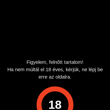
férfiként keresem mindenféle jóra hölgy partneremet, úgy
hogy az mindkettőnk számára előnyös legyen.
1-2 óra bonyodalommentes együttlétre gondoltam, ahol
egymáséi vagyunk.
Ha érdekel és egy kicsit kiszakadnál a mindennapokból,
akkor írj nekem.
Üdv
Hirdetés azonosító
: 1781008104
Figyelem, felnőtt tartalom!
Megtekintések:
0
Ha nem múltál el 18 éves, kérjük, ne lépj be
Szabálytalan hirdetés?
erre az oldalra.
A hirdetővel való kapcsolatfelvételhez lépj be startapró.hu
fiókodba vagy regisztrálj gyorsan most!
18
Belépés / Regisztráció