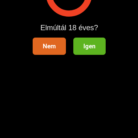
Hirdetés megosztása
Elmúltál 18 éves?
Nem
Igen