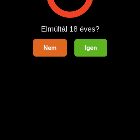
Hirdetés megosztása
Elmúltál 18 éves?
Nem
Igen