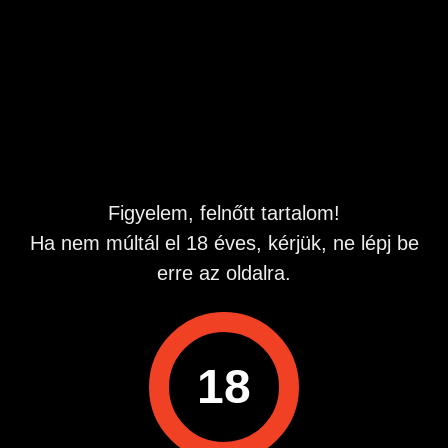
keresem fogszabályzós lány partnerem olyan együttlétre,
ami neked és nekem is jó.
Ápolt, igényes 35 éves férfi vagyok.
Írj, találkozzunk!
Hirdetés azonosító
: 1781251805
Megtekintések:
0
Figyelem, felnőtt tartalom!
Szabálytalan hirdetés?
Ha nem múltál el 18 éves, kérjük, ne lépj be
erre az oldalra.
A hirdetővel való kapcsolatfelvételhez lépj be startapró.hu
fiókodba vagy regisztrálj gyorsan most!
Belépés / Regisztráció
18
Hirdetés megosztása