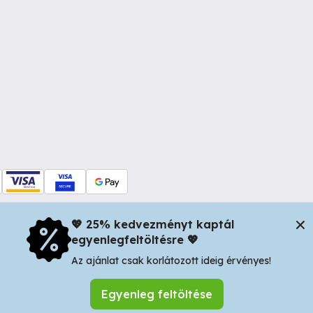
💖 25% kedvezményt kaptál
egyenlegfeltöltésre 💖
dul Dacia nr 34, Oradea 410346, Romania | Tax ID: RO44483373 -
In
Az ajánlat csak korlátozott ideig érvényes!
Egyenleg feltöltése