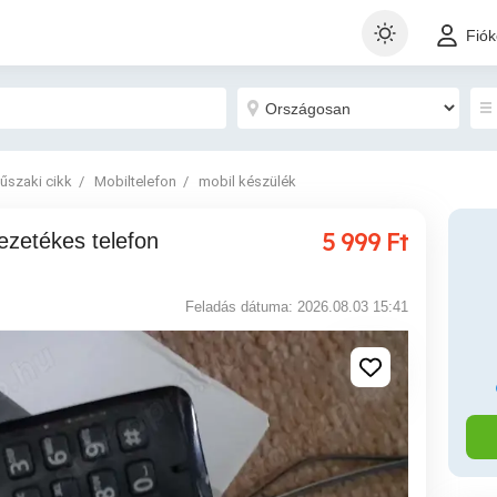
Fió
műszaki cikk
Mobiltelefon
mobil készülék
5 999
Ft
Feladás dátuma: 2026.08.03 15:41