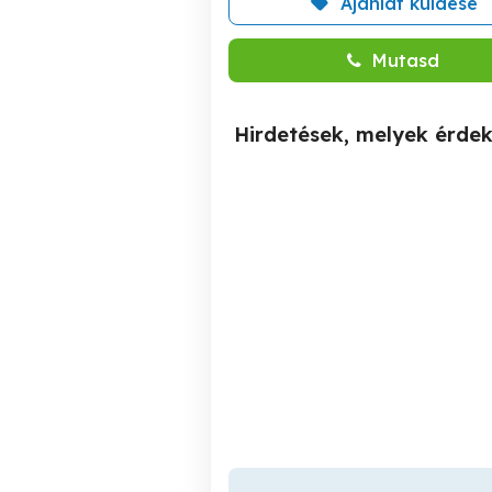
Ajánlat küldése
Mutasd
Hirdetések, melyek érde
Samsung A41
m
Nagykanizsa
30,000 Ft