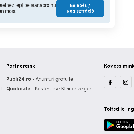
ételhez lépj be startapró.hu
Belépés /
Regisztráció
an most!
Partnereink
Kövess min
Publi24.ro
- Anunturi gratuite
t
Quoka.de
- Kostenlose Kleinanzeigen
Töltsd le i