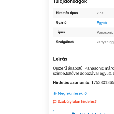
Tulajdonságok
Hirdetés típus
kínál
Gyártó
Egyéb
Típus
Panasonic
Szolgáltató
kártyafügg
Leírás
Újszerű állapotú, Panasonic márká
színbe,töltővel dobozával együtt.
Hirdetés azonosító
: 175380136
Megtekintések:
0
Szabálytalan hirdetés?