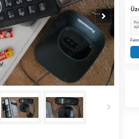
Üz
Fenn