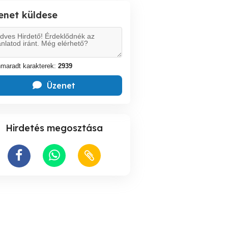
enet küldese
maradt karakterek:
2939
Üzenet
Hirdetés megosztása