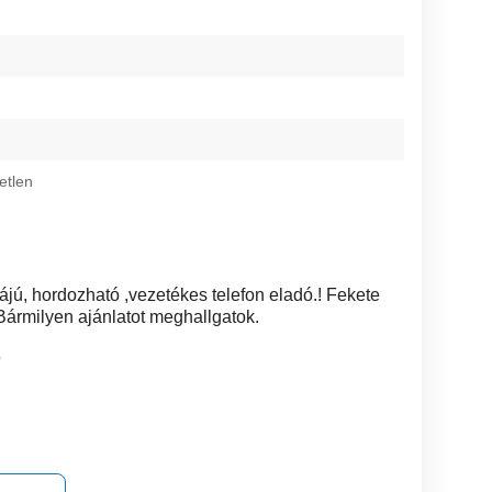
etlen
jú, hordozható ,vezetékes telefon eladó.! Fekete
 Bármilyen ajánlatot meghallgatok.
5