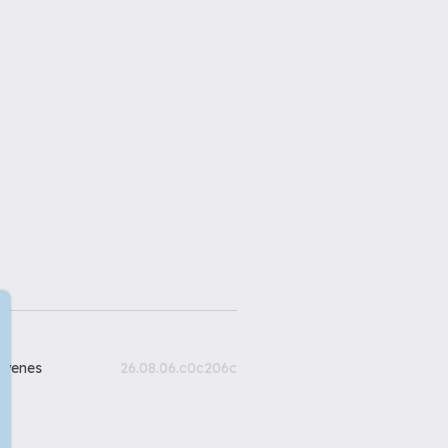
gyenes
26.08.06.c0c206c