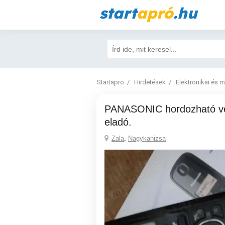
start
apró
.hu
Startapro
Hirdetések
Elektronikai és 
PANASONIC hordozható vezetékes telefon
eladó.
Zala
,
Nagykanizsa