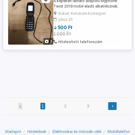
A képeken látható állapotú Myphone
Twist 2018 mobil eladó alkatrésznek.
Híváskor enyhén recseg hangszórója, de
Bokod, Komárom-Esztergom
kihangosítva nem, továbbá ha hívják
július 29
készüléket első csengéskor kikapcsol.
500 Ft
Töltő kábel jár hozzá.
1 000 Ft
3
Hitelesített telefonszám
›
‹
1
2
3
Startapró
Hirdetések
Elektronikai és műszaki cikk
Mobiltelefon