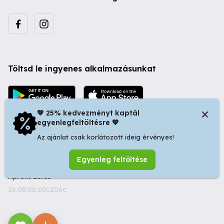
Töltsd le ingyenes alkalmazásunkat
💖 25% kedvezményt kaptál
egyenlegfeltöltésre 💖
Az ajánlat csak korlátozott ideig érvényes!
© 2026 Startapró S.R.L. | Bulevardul Dacia nr 34, Oradea
Egyenleg feltöltése
410346, Romania | Tax ID: RO44483373 -
Ingyenes
Apróhirdetés
26.08.06.c0c206c