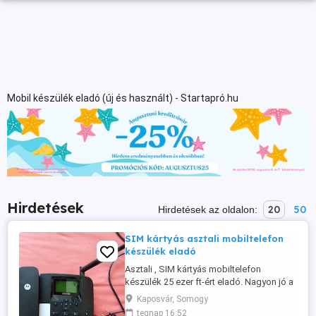
Mobil készülék eladó (új és használt) - Startapró.hu
Hirdetések
20
50
Hirdetések az oldalon:
SIM kártyás asztali mobiltelefon
készülék eladó
Asztali , SIM kártyás mobiltelefon
készülék 25 ezer ft-ért eladó. Nagyon jó a
készülék kicsengése, idős embereknek
Kaposvár, Somogy
ajánlom. Érdeklődni 30-4609933 telefonon
tegnap 16:52