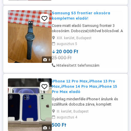
Samsung S3 frontier okosóra
kompletten eladó!
Csere miatt eladó Samsung fronteir 3
okosórám. Dobozzal,töltővel bölcsővel. A
forgatható karima kicsit kopott.
XIX. kerület, Budapest
Tökéletesen működik. Csere nem érdekel.
augusztus 5
Ajándék kijelzővédő fóliával
20 000 Ft
25 000 Ft
6
Hitelesített telefonszám
iPhone 12 Pro Max,iPhone 13 Pro
Max,iPhone 14 Pro Max,iPhone 15
Pro Max eladó
Gyárilag mindenféle iPhone-t árulunk és
szállítunk dobozba zárva, komplett
tartozékokkal, 1 év nemzetközi
III. kerület, Budapest
garanciával. Vadonatúj, 100%-ban eredeti
augusztus 4
Jár hozzá (minden komplett tartozék), és
500 Ft
a világ bármely országában használható.
1
Személyes kapcsolatfelvételi e-mail: