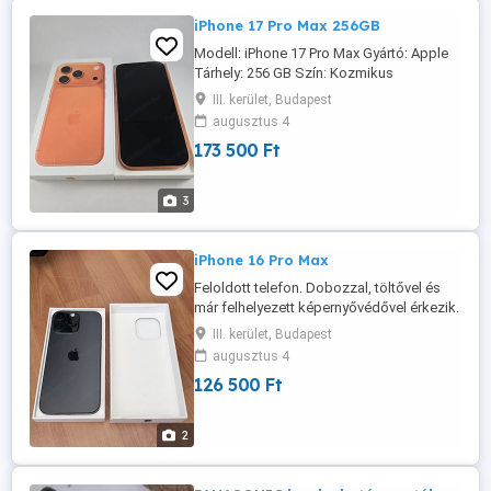
iPhone 17 Pro Max 256GB
Modell: iPhone 17 Pro Max Gyártó: Apple
Tárhely: 256 GB Szín: Kozmikus
narancssárga Modellszám: A3257 Állapot:
III. kerület, Budapest
Kiváló A készülék vadonatúj Korábban
augusztus 4
soha nem használták Akkumulátor
173 500 Ft
állapota: 99%-os akkumulátor állapot
3
iPhone 16 Pro Max
Feloldott telefon. Dobozzal, töltővel és
már felhelyezett képernyővédővel érkezik.
A telefon teljesen működőképes, iCloud
III. kerület, Budapest
és szolgáltatói feloldás nélküli. 256 GB
augusztus 4
tárhellyel, 98%-os akkumulátor-
126 500 Ft
élettartammal. Eredeti dobozzal és
generikus töltőkábellel érkezik. 1 év
AppleCare garancia. Ingyenes aznapi ...
2