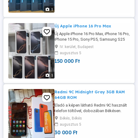
egyéb Vásárláshoz látogasson el a
következő oldalra: WhatsApp: Írjon ...
1
Új Apple iPhone 16 Pro Max
Új Apple iPhone 16 Pro Max, iPhone 16 Pro,
iPhone 15 Pro, Sony PS5, Samsung S25
Ultra, iPhone 15, iPhone 15 Pro Max,
IV. kerület, Budapest
iPhone 17 Pro Max, iPhone 17,
augusztus 5
Katalógusért látogasson el a oldalra
150 000 Ft
WhatsApp: Irodai e-mail: Minden termék
vadonatúj, eredeti, garanciával
Nagykereskedőknek, kiskereskedőknek
1
és ...
Redmi 9C Midnight Gray 3GB RAM
64GB ROM
Eladó a képen látható Redmi 9C használt
telefon töltővel, dobozában Békésen.
Érd.: 06-30-336-4392
Békés, Békés
augusztus 5
30 000 Ft