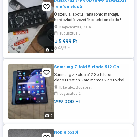
PANASONIC hordozható vezetékes
telefon eladó.
Újszerű állapotú, Panasonic márkájú,
hordozható ,vezetékes telefon eladó.!
Fekete színbe,töltővel dobozával együtt.
Nagykanizsa, Zala
Bármilyen ajánlatot meghallgatok.
augusztus 3
5 999 Ft
6 499 Ft
3
Samsung Z fold 5 elado 512 Gb
Samsung Z Fold5 512 Gb telefon
elado.Hibatlan, karc mentes 2 db tokkal
vedo foliaval. 299000 ft.
II. kerület, Budapest
augusztus 2
299 000 Ft
2
Nokia 3510i