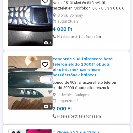
Nokia 3510i Aksi és öltő nélkül,
teszteletlen. Siófokon. 0 6 7 0 5 3 3 0 0 6 6
Siófok, Somogy
augusztus 2
4 000 Ft
Hitelesített telefonszám
3
concorde 908 falraszerelhető
telefon eladó 2000ft óbuda
alkatrésznek szerelésre
hozzáértőnek hálozat
concorde 908 falraszerelhető telefon
eladó 2000ft óbuda alkatrésznek
szerelésre hozzáértőnek hálozatra kötve
III. kerület, Budapest
a nyomogombok világítanak de nem ad
augusztus 2
vonalat egy másik kézibeszélőnél is
3
2 000 Ft
ugyan az egy jó telefonnál meg csere
esetén a kézibeszélő ugyan ugy nem jó
Hitelesített telefonszám
személyes átvétel óbudán lakcimemen
vagy előre ...
T Phone 3 5G 6 + 128gb