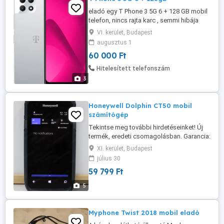
eladó egy T Phone 3 5G 6 + 128 GB mobil
telefon, nincs rajta karc , semmi hibája
nincs, meg van a doboza, adók hozzá egy
VI. kerület, Budapest
töltő kábelt szép képet csinál, kártya
augusztus 1
független irányár 60 000ft de alakú képes
60 000 Ft
érdeklődni lehet Zoltán krivos
Messengeren
Hitelesített telefonszám
3
Honeywell Dolphin CT50 mobil
számítógép
Tekintse meg további hirdetéseinket! Új
termék, eredeti csomagolásban. Garancia:
6 hónap. Terminál típusa: mobil
XI. kerület, Budapest
számítógép Processzor: Qualcomm
július 30
Snapdragon 801 négymagos, 2,26 GHz
59 799 Ft
Memória: 2 GB RAM, LP-DDR3 800 MHz;
16 GB NAND Flash Kijelző: 4,7"
5
Billentyűzet: oldalsó szkennelő gombok
hangerőszabályzó ...
Myphone Twist 2018 mobil eladó