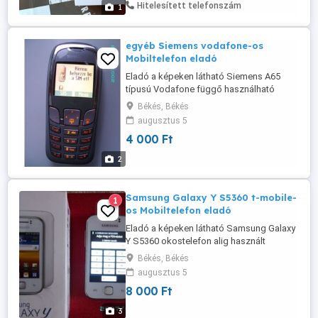
Hitelesített telefonszám
1
egyéb Siemens vodafone-os
Mobiltelefon eladó
Eladó a képeken látható Siemens A65
típusú Vodafone függő használható
állapotban lévő telefon. Ár: 4 ezer Ft.
Békés, Békés
augusztus 5
4 000 Ft
2
Samsung Galaxy Y S5360 t-mobile-
1
os Mobiltelefon eladó
Eladó a képeken látható Samsung Galaxy
Y S5360 okostelefon alig használt
állapotban 8 ezer Ft.
Békés, Békés
augusztus 5
8 000 Ft
3