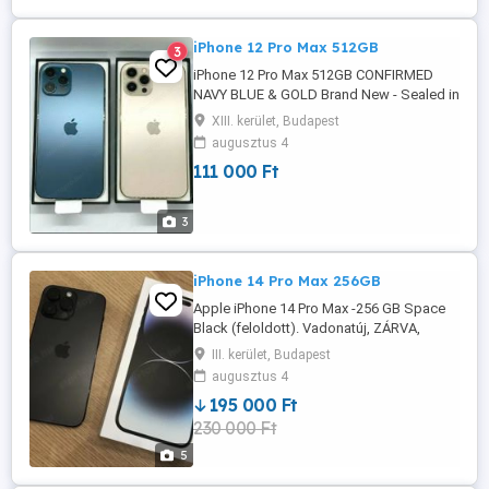
WhatsApp szám: +1(218)220-5859 Apple
...
iPhone 12 Pro Max 512GB
3
iPhone 12 Pro Max 512GB CONFIRMED
NAVY BLUE & GOLD Brand New - Sealed in
a box UNLOCKED WORLDWIDE SIM-Free
XIII. kerület, Budapest
Direct from APPLE Best Email Me:
augusztus 4
111 000 Ft
3
iPhone 14 Pro Max 256GB
Apple iPhone 14 Pro Max -256 GB Space
Black (feloldott). Vadonatúj, ZÁRVA,
iPhone 14 Pro Max Space Black 256 GB
III. kerület, Budapest
TELJESEN KIOLDVA 100%-os
augusztus 4
akkumulátor-élettartam Bármilyen
195 000 Ft
szolgáltatáson használható, amely
230 000 Ft
támogatja az E-SIM eszközöket. Nyitott
doboz. Csak ellenőrzésre nyitották ki. A
5
termék még az ...