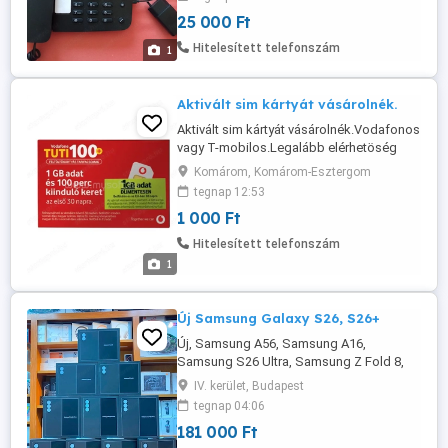
lehet.
25 000 Ft
Hitelesített telefonszám
1
Aktivált sim kártyát vásárolnék.
Aktivált sim kártyát vásárolnék.Vodafonos
vagy T-mobilos.Legalább elérhetöség
legyen rajta én feltöltöm.Komáromi
Komárom, Komárom-Esztergom
személyes átvétellel.Nem horror áron.
tegnap 12:53
1 000 Ft
Hitelesített telefonszám
1
Új Samsung Galaxy S26, S26+
Új, Samsung A56, Samsung A16,
Samsung S26 Ultra, Samsung Z Fold 8,
Samsung Z Flip 8, iPhone 17, iPhone 17
IV. kerület, Budapest
Pro, iPhone 16, iPhone 16 Pro, iPhone 16
tegnap 04:06
Pro Max, iPhone 17 Pro Max, Sony PS5,
181 000 Ft
Sony PS5 Pro, Nintendo Switch 2, Xbox és