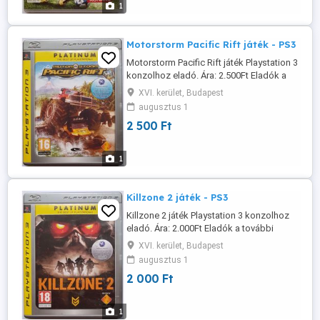
1
messze, minden nap. Posta előreutalás
esetén ...
Motorstorm Pacific Rift játék - PS3
Motorstorm Pacific Rift játék Playstation 3
konzolhoz eladó. Ára: 2.500Ft Eladók a
további hirdetéseim alatt szereplő játékok
XVI. kerület, Budapest
is. Több vásárlása esetén minden
augusztus 1
továbbiból 500Ft kedvezmény. Személyes
2 500 Ft
átvétel Budapest XVI-ik kerület, Örs Vezér
tértől nem messze, minden nap. Posta
előreutalás esetén 800Ft, ...
1
Killzone 2 játék - PS3
Killzone 2 játék Playstation 3 konzolhoz
eladó. Ára: 2.000Ft Eladók a további
hirdetéseim alatt szereplő játékok is.
XVI. kerület, Budapest
Több vásárlása esetén minden továbbiból
augusztus 1
500Ft kedvezmény. Személyes átvétel
2 000 Ft
Budapest XVI-ik kerület, Örs Vezér tértől
nem messze, minden nap. Posta
előreutalás esetén 800Ft, utánvételnél ...
1