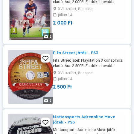
eladó. Ára: 2.000Ft Eladók a további
hirdetéseim alatt szereplő játékok is.
XVI. kerület, Budapest
Több vásárlása esetén minden továbbiból
július 14
500Ft kedvezmény. Személyes átvétel
2 000 Ft
Budapest XVI-ik kerület, Örs Vezér tértől
nem messze, minden nap. Posta
előreutalás esetén 800Ft, utánvételnél ...
1
Fifa Street játék - PS3
Fifa Street játék Playstation 3 konzolhoz
eladó. Ára: 2.500Ft Eladók a további
hirdetéseim alatt szereplő játékok is.
XVI. kerület, Budapest
Több vásárlása esetén minden továbbiból
július 14
500Ft kedvezmény. Személyes átvétel
2 500 Ft
Budapest XVI-ik kerületben az Örs Vezér
tértől 5 percnyire, minden nap. Posta
előreutalás esetén 800Ft, ...
1
Motionsports Adrenaline Move
játék - PS3
Motionsports Adrenaline Move játék