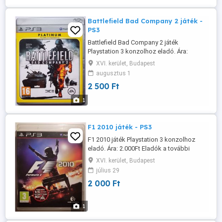
Battlefield Bad Company 2 játék -
PS3
Battlefield Bad Company 2 játék
Playstation 3 konzolhoz eladó. Ára:
2.500Ft Eladók a további hirdetéseim alatt
XVI. kerület, Budapest
szereplő játékok is. Több vásárlása
augusztus 1
esetén minden továbbiból 500Ft
2 500 Ft
kedvezmény. Személyes átvétel Budapest
XVI-ik kerület, Örs Vezér tértől nem
1
messze, minden nap. Posta előreutalás
esetén ...
F1 2010 játék - PS3
F1 2010 játék Playstation 3 konzolhoz
eladó. Ára: 2.000Ft Eladók a további
hirdetéseim alatt szereplő játékok is.
XVI. kerület, Budapest
Több vásárlása esetén minden továbbiból
július 29
500Ft kedvezmény. Személyes átvétel
2 000 Ft
Budapest XVI-ik kerület, Örs Vezér tértől
nem messze, minden nap. Posta
előreutalás esetén 800Ft, utánvételnél ...
1