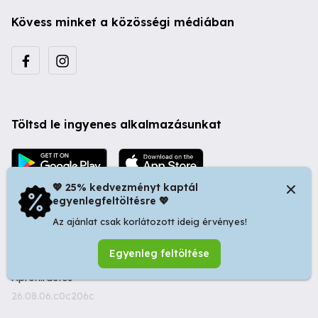
Kövess minket a közösségi médiában
Töltsd le ingyenes alkalmazásunkat
💖 25% kedvezményt kaptál
egyenlegfeltöltésre 💖
Az ajánlat csak korlátozott ideig érvényes!
© 2026 Startapró S.R.L. | Bulevardul Dacia nr 34, Oradea
Egyenleg feltöltése
410346, Romania | Tax ID: RO44483373 -
Ingyenes
Apróhirdetés
26.08.06.c0c206c