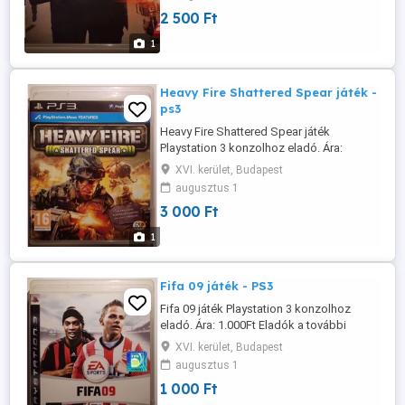
esetén minden továbbiból 500Ft
2 500 Ft
kedvezmény. Személyes átvétel Budapest
XVI-ik kerület, Örs Vezér tértől nem
1
messze, minden nap. Posta előreutalás
esetén ...
Heavy Fire Shattered Spear játék -
ps3
Heavy Fire Shattered Spear játék
Playstation 3 konzolhoz eladó. Ára:
3.000Ft Eladók a további hirdetéseim alatt
XVI. kerület, Budapest
szereplő játékok is. Több vásárlása
augusztus 1
esetén minden továbbiból 500Ft
3 000 Ft
kedvezmény. Személyes átvétel Budapest
XVI-ik kerület, Örs Vezér tértől nem
1
messze, minden nap. Posta előreutalás
esetén ...
Fifa 09 játék - PS3
Fifa 09 játék Playstation 3 konzolhoz
eladó. Ára: 1.000Ft Eladók a további
hirdetéseim alatt szereplő játékok is.
XVI. kerület, Budapest
Több vásárlása esetén minden továbbiból
augusztus 1
500Ft kedvezmény. Személyes átvétel
1 000 Ft
Budapest XVI-ik kerületben az Örs Vezér