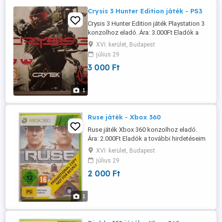
Crysis 3 Hunter Edition játék - PS3
Crysis 3 Hunter Edition játék Playstation 3
konzolhoz eladó. Ára: 3.000Ft Eladók a
további hirdetéseim alatt szereplő játékok
XVI. kerület, Budapest
is. Több vásárlása esetén minden
július 29
továbbiból 500Ft kedvezmény. Személyes
3 000 Ft
átvétel Budapest XVI-ik kerület, Örs Vezér
tértől nem messze, minden nap. Posta
előreutalás esetén 800Ft, ...
1
Ruse játék - Xbox 360
Ruse játék Xbox 360 konzolhoz eladó.
Ára: 2.000Ft Eladók a további hirdetéseim
alatt szereplő játékok is. Több vásárlása
XVI. kerület, Budapest
esetén minden továbbiból 500Ft
július 29
kedvezmény. Személyes átvétel Budapest
2 000 Ft
XVI-ik kerület, Örs Vezér tértől nem
messze, minden nap. Posta előreutalás
esetén 800Ft, utánvételnél 2.000Ft. Tel: ...
1