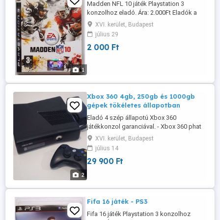
Madden NFL 10 játék Playstation 3
konzolhoz eladó. Ára: 2.000Ft Eladók a
további hirdetéseim alatt szereplő játékok
XVI. kerület, Budapest
is. Több vásárlása esetén minden
július 29
továbbiból 500Ft kedvezmény. Személyes
2 000 Ft
átvétel Budapest XVI-ik kerület, Örs Vezér
tértől nem messze, minden nap. Posta
előreutalás esetén 800Ft, utánvételnél ...
1
Xbox 360 4gb, 250gb és 1000gb
gépek tökéletes állapotban
Eladó 4 szép állapotú Xbox 360
játékkonzol garanciával. - Xbox 360 phat
készülék, tápegységgel, kontrollerrel,
XVI. kerület, Budapest
hdmi kábellel. Ára: 29.900Ft - 4gb flashelt
július 14
slim készülék, 8db játékkal,
29 900 Ft
tápegységgel, kontrollerrel, hdmi kábellel.
Ára: 39.900Ft - 250gb RGH-s gép magyar
2
menüvel, 88db játékkal, tápegységgel, ...
Fifa 16 játék - PS3
Fifa 16 játék Playstation 3 konzolhoz