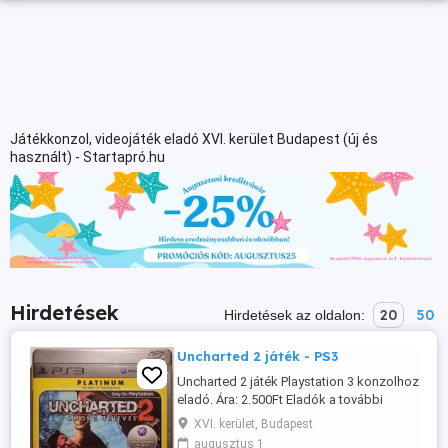
Játékkonzol, videojáték eladó XVI. kerület Budapest (új és
használt) - Startapró.hu
Hirdetések
20
50
Hirdetések az oldalon:
Uncharted 2 játék - PS3
Uncharted 2 játék Playstation 3 konzolhoz
eladó. Ára: 2.500Ft Eladók a további
hirdetéseim alatt szereplő játékok is.
XVI. kerület, Budapest
Több vásárlása esetén minden továbbiból
augusztus 1