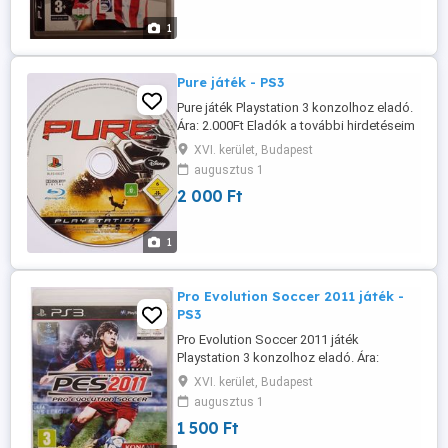
tértől 5 percnyire, minden nap. Posta
előreutalás esetén 800Ft, utánvételnél ...
1
Pure játék - PS3
Pure játék Playstation 3 konzolhoz eladó.
Ára: 2.000Ft Eladók a további hirdetéseim
alatt szereplő játékok is. Több vásárlása
XVI. kerület, Budapest
esetén minden továbbiból 500Ft
augusztus 1
kedvezmény. Személyes átvétel Budapest
2 000 Ft
XVI-ik kerület, Örs Vezér tértől nem
messze, minden nap. Posta előreutalás
esetén 800Ft, utánvételnél ...
1
Pro Evolution Soccer 2011 játék -
PS3
Pro Evolution Soccer 2011 játék
Playstation 3 konzolhoz eladó. Ára:
1.500Ft Eladók a további hirdetéseim alatt
XVI. kerület, Budapest
szereplő játékok is. Több vásárlása
augusztus 1
esetén minden továbbiból 500Ft
1 500 Ft
kedvezmény. Személyes átvétel Budapest
XVI-ik kerület, Örs Vezér tértől nem