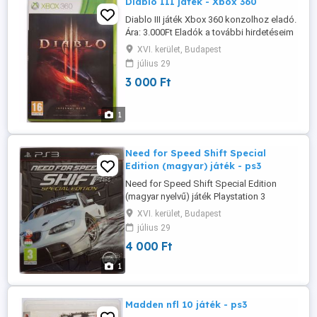
Diablo III játék - Xbox 360
Diablo III játék Xbox 360 konzolhoz eladó.
Ára: 3.000Ft Eladók a további hirdetéseim
alatt szereplő játékok is. Több vásárlása
XVI. kerület, Budapest
esetén minden továbbiból 500Ft
július 29
kedvezmény. Személyes átvétel Budapest
3 000 Ft
XVI-ik kerület, Örs Vezér tértől nem
messze, minden nap. Posta előreutalás
esetén 800Ft, utánvételnél ...
1
Need for Speed Shift Special
Edition (magyar) játék - ps3
Need for Speed Shift Special Edition
(magyar nyelvű) játék Playstation 3
konzolhoz eladó. Ára: 4.000Ft Eladók a
XVI. kerület, Budapest
további hirdetéseim alatt szereplő játékok
július 29
is. Több vásárlása esetén minden
4 000 Ft
továbbiból 500Ft kedvezmény. Személyes
átvétel Budapest XVI-ik kerület, Örs Vezér
1
tértől nem messze, minden nap. Posta ...
Madden nfl 10 játék - ps3