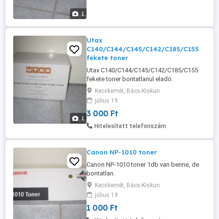
1
Utax
C140/C144/C145/C142/C185/C155
fekete toner
Utax C140/C144/C145/C142/C185/C155
fekete toner bontatlanul eladó.
Kecskemét, Bács-Kiskun
július 19
3 000 Ft
1
Hitelesített telefonszám
Canon NP-1010 toner
Canon NP-1010 toner 1db van benne, de
bontatlan.
Kecskemét, Bács-Kiskun
július 19
1 000 Ft