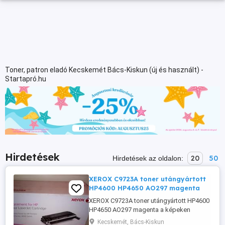
Toner, patron eladó Kecskemét Bács-Kiskun (új és használt) -
Startapró.hu
Hirdetések
20
50
Hirdetések az oldalon:
XEROX C9723A toner utángyártott
HP4600 HP4650 AO297 magenta
XEROX C9723A toner utángyártott HP4600
HP4650 AO297 magenta a képeken
látható nem új állapotban eladó. Az ár
Kecskemét, Bács-Kiskun