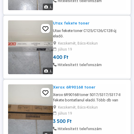
Hitelesített telefonszám
1
Utax fekete toner
Utax fekete toner C125/C126/C128 új
eladó.
Kecskemét, Bács-Kiskun
július 19
400 Ft
Hitelesített telefonszám
1
Xerox 6R90168 toner
Xerox 6R90168 toner 5017/5317/5317-II
fekete bontatlanul eladó.Több db van
belőle az ár 1db-ra vonatkozik!
Kecskemét, Bács-Kiskun
Kompatibilis nyomtatók: Xerox RX 5017
július 19
Xerox RX 5316 Xerox RX 5317
3 500 Ft
Hitelesített telefonszám