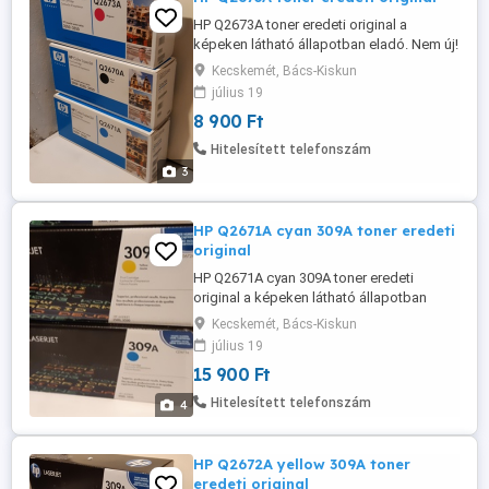
HP Q2673A toner eredeti original a
képeken látható állapotban eladó. Nem új!
Hp Color Laserjet 3500, Hp Color Laserjet
Kecskemét, Bács-Kiskun
3550, Hp Color Laserjet 3700,
július 19
8 900 Ft
Hitelesített telefonszám
3
HP Q2671A cyan 309A toner eredeti
original
HP Q2671A cyan 309A toner eredeti
original a képeken látható állapotban
eladó. Nem új! Hp Color Laserjet 3500, Hp
Kecskemét, Bács-Kiskun
Color Laserjet 3550, Hp Color Laserjet
július 19
3700,
15 900 Ft
Hitelesített telefonszám
4
HP Q2672A yellow 309A toner
eredeti original