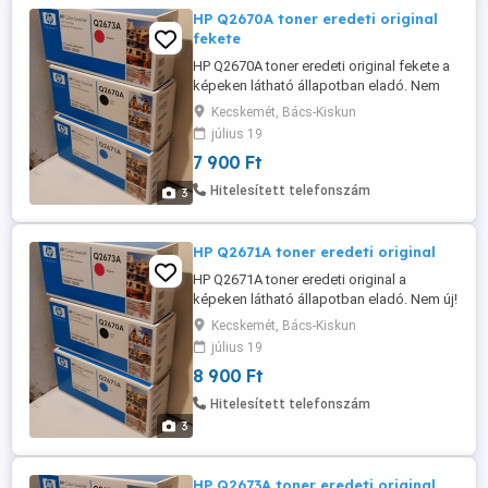
HP Q2670A toner eredeti original
fekete
HP Q2670A toner eredeti original fekete a
képeken látható állapotban eladó. Nem
használt! Hp Color LaserJet 3500, Hp
Kecskemét, Bács-Kiskun
Color LaserJet 3550, Hp Color LaserJet
július 19
3700,
7 900 Ft
Hitelesített telefonszám
3
HP Q2671A toner eredeti original
HP Q2671A toner eredeti original a
képeken látható állapotban eladó. Nem új!
Hp Color Laserjet 3500, Hp Color Laserjet
Kecskemét, Bács-Kiskun
3550, Hp Color Laserjet 3700,
július 19
8 900 Ft
Hitelesített telefonszám
3
HP Q2673A toner eredeti original