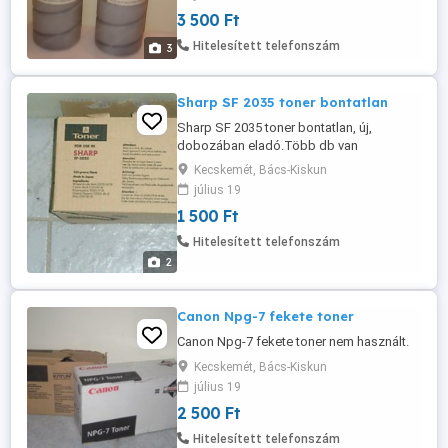
3 500 Ft
Hitelesített telefonszám
3
Sharp SF 2035 toner bontatlan
Sharp SF 2035 toner bontatlan, új,
dobozában eladó.Több db van
belőle.Akár másik toner utántöltésére is jó
Kecskemét, Bács-Kiskun
ár!
július 19
1 500 Ft
Hitelesített telefonszám
2
Canon Npg-7 fekete toner
Canon Npg-7 fekete toner nem használt.
Kecskemét, Bács-Kiskun
július 19
2 500 Ft
Hitelesített telefonszám