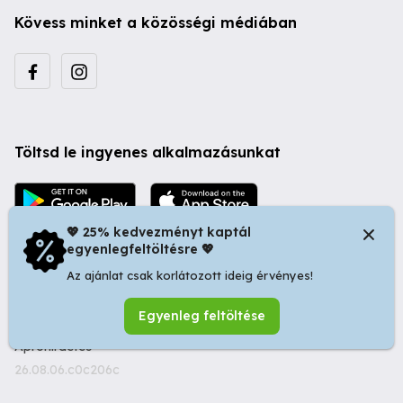
Kövess minket a közösségi médiában
Töltsd le ingyenes alkalmazásunkat
💖 25% kedvezményt kaptál
egyenlegfeltöltésre 💖
Az ajánlat csak korlátozott ideig érvényes!
© 2026 Startapró S.R.L. | Bulevardul Dacia nr 34, Oradea
Egyenleg feltöltése
410346, Romania | Tax ID: RO44483373 -
Ingyenes
Apróhirdetés
26.08.06.c0c206c