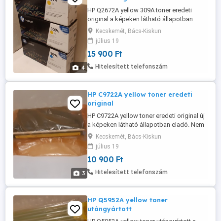
HP Q2672A yellow 309A toner eredeti
original a képeken látható állapotban
eladó. Hp Color Laserjet 3500, Hp Color
Kecskemét, Bács-Kiskun
Laserjet 3550, Hp Color Laserjet 3700,
július 19
15 900 Ft
Hitelesített telefonszám
4
HP C9722A yellow toner eredeti
original
HP C9722A yellow toner eredeti original új
a képeken látható állapotban eladó. Nem
új. HP CLJ4600 CLJ4610 CLJ4650
Kecskemét, Bács-Kiskun
július 19
10 900 Ft
Hitelesített telefonszám
3
HP Q5952A yellow toner
utángyártott