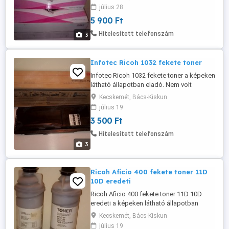
1db-ra vonatkozik! HP Color LaserJet
július 28
4600 HP Color LaserJet 4650
5 900 Ft
Hitelesített telefonszám
3
Infotec Ricoh 1032 fekete toner
Infotec Ricoh 1032 fekete toner a képeken
látható állapotban eladó. Nem volt
használva, doboz bontott.
Kecskemét, Bács-Kiskun
július 19
3 500 Ft
Hitelesített telefonszám
3
Ricoh Aficio 400 fekete toner 11D
10D eredeti
Ricoh Aficio 400 fekete toner 11D 10D
eredeti a képeken látható állapotban
eladó. Több db van az ár 1db-ra
Kecskemét, Bács-Kiskun
vonatkozik!
július 19