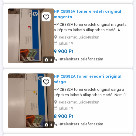
HP CB383A toner eredeti original
magenta
HP CB383A toner eredeti original magenta
a képeken látható állapotban eladó. A
doboz bontott, de belül a toner nem
Kecskemét, Bács-Kiskun
használt! HP Color LaserJet CM6040 MFP,
július 19
HP Color LaserJet CM6040f MFP , HP
9 900 Ft
Color LaserJet CP6015dn, HP Color
LaserJet CP6015n, HP Color LaserJet
Hitelesített telefonszám
4
CP6015xh HP Color LaserJet CM6030 MF
...
HP CB382A toner eredeti original
sárga
HP CB382A toner eredeti original sárga a
képeken látható állapotban eladó. Nem új!
HP Color LaserJet CM6040 MFP, HP Color
Kecskemét, Bács-Kiskun
LaserJet CM6040f MFP , HP Color
július 19
LaserJet CP6015dn, HP Color LaserJet
8 900 Ft
CP6015n, HP Color LaserJet CP6015xh HP
Color LaserJet CM6030 MFP,
Hitelesített telefonszám
4