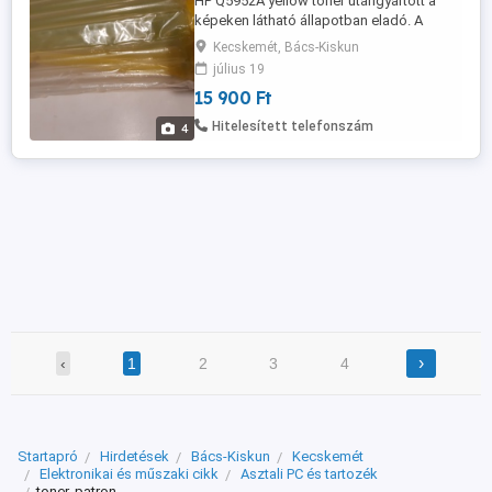
HP Q5952A yellow toner utángyártott a
képeken látható állapotban eladó. A
doboz nincs! HP Colour LaserJet 4700 HP
Kecskemét, Bács-Kiskun
Colour LaserJet 4700dn HP Colour
július 19
LaserJet 4700dtn HP Colour LaserJet
15 900 Ft
4700n HP Colour LaserJet 4700ph Plus
Hitelesített telefonszám
4
›
‹
1
2
3
4
Startapró
Hirdetések
Bács-Kiskun
Kecskemét
Elektronikai és műszaki cikk
Asztali PC és tartozék
toner, patron