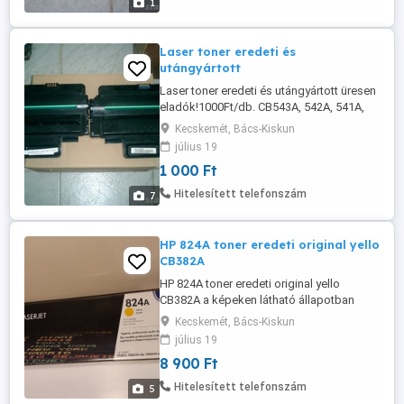
1
Laser toner eredeti és
utángyártott
Laser toner eredeti és utángyártott üresen
eladók!1000Ft/db. CB543A, 542A, 541A,
540A1640, 16A
Kecskemét, Bács-Kiskun
július 19
1 000 Ft
Hitelesített telefonszám
7
HP 824A toner eredeti original yello
CB382A
HP 824A toner eredeti original yello
CB382A a képeken látható állapotban
eladó. A doboz bontott, de belül a toner
Kecskemét, Bács-Kiskun
nem használt! HP Color LaserJet CM6040
július 19
MFP, HP Color LaserJet CM6040f MFP , HP
8 900 Ft
Color LaserJet CP6015dn, HP Color
LaserJet CP6015n, HP Color LaserJet
Hitelesített telefonszám
5
CP6015xh HP Color LaserJet CM6030 ...