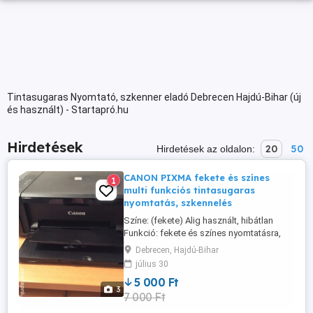
Tintasugaras Nyomtató, szkenner eladó Debrecen Hajdú-Bihar (új
és használt) - Startapró.hu
Hirdetések
20
50
Hirdetések az oldalon:
CANON PIXMA fekete és színes
1
multi funkciós tintasugaras
nyomtatás, szkennelés
Színe: (fekete) Alig használt, hibátlan
Funkció: fekete és színes nyomtatásra,
másolásra, szkennelésre alkalmas.
Debrecen, Hajdú-Bihar
Nyomtatási felbontás: max. 4800 1200 dpi
július 30
5 000 Ft
3
7 000 Ft